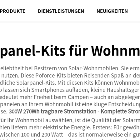
PRODUKTE
DIENSTLEISTUNGEN
NEUIGKEITEN
rpanel-Kits für Wohnm
Beliebtheit bei Besitzern von Solar-Wohnmobilen. Sie er
u nutzen. Diese Poforce-Kits bieten Reisenden Spaß an d
ndliche Solarpanel-Kits. Mit diesen Kits können Wohnmob
o lassen sich Smartphones aufladen, kleine Haushaltsger
 bedeutet mehr Freiheit beim Campen – auch an abgelege
arpanelen an Ihrem Wohnmobil ist eine kluge Entscheidun
ise.
300W 270Wh tragbare Stromstation - Komplette Stro
ür Ihr Wohnmobil auswählen, ist die Qualität der Solarm
hlen liefern mehr elektrische Energie. Erstens: Für gew
zwischen 100 und 200 Watt – das ist normalerweise ein 