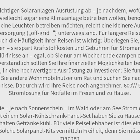
ichtigen Solaranlagen-Ausrüstung ab – je nachdem, wofü
ielleicht sogar eine Klimaanlage betreiben wollen, benöti
ine Leuchten betreiben möchten, reicht eine kleinere Au
ersorgung („off-grid“) unterwegs sind. Für längere Reisen
ch die Häufigkeit Ihrer Reisen ist wichtig: Überlegen Sie
en – sie spart Kraftstoffkosten und Gebühren für Stroma
edürfnisse an – egal, ob Sie nur am Wochenende campen od
verständlich sollten Sie Ihre finanziellen Möglichkeiten 
, in eine hochwertigere Ausrüstung zu investieren: Sie fu
n Sie andere Wohnmobilnutzer um Rat und suchen Sie nach
rfnisse. Dadurch wird Ihre Reise noch angenehmer.
600W 5
Stromlösung für Notfälle im Freien und zu Hause
.
 die – je nach Sonnenschein – im Wald oder am See Stro
t einem Solar-Kühlschrank-Panel-Set haben Sie zu Hause
halten Getränke kühl. Für viele Reiseliebhaber ist dies 
Solche Solarpanel-Kits vermitteln Freiheit, denn Sie müs
machen.