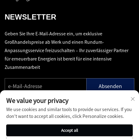
NEWSLETTER
Geben Sie Ihre E-Mail-Adresse ein, um exklusive
Großhandelspreise ab Werk und einen Rundum-
Anpassungsservice freizuschalten – Ihr zuverlässiger Partner
für erneuerbare Energien ist bereit für eine intensive
Zusammenarbeit
Absenden
We value your privacy
We use cookies and similar tools to provide our services. If you
don't want to accept all cookies, click Personalize cookies.
Copyright © Shenzhen Pinfang Chuangfu Technology Co., Ltd.
Accept all
Alle Rechte vorbehalten -
Datenschutzrichtlinie
-
Blog