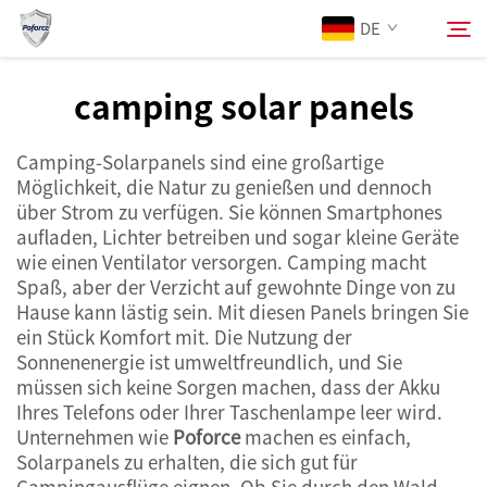
DE
camping solar panels
Über Uns
Suchen
Camping-Solarpanels sind eine großartige
Möglichkeit, die Natur zu genießen und dennoch
Produkte
über Strom zu verfügen. Sie können Smartphones
aufladen, Lichter betreiben und sogar kleine Geräte
wie einen Ventilator versorgen. Camping macht
Dienstleistungen
Spaß, aber der Verzicht auf gewohnte Dinge von zu
Hause kann lästig sein. Mit diesen Panels bringen Sie
Neuigkeiten
ein Stück Komfort mit. Die Nutzung der
Sonnenenergie ist umweltfreundlich, und Sie
müssen sich keine Sorgen machen, dass der Akku
Kontaktieren Sie uns
Ihres Telefons oder Ihrer Taschenlampe leer wird.
Unternehmen wie
Poforce
machen es einfach,
Solarpanels zu erhalten, die sich gut für
Campingausflüge eignen. Ob Sie durch den Wald