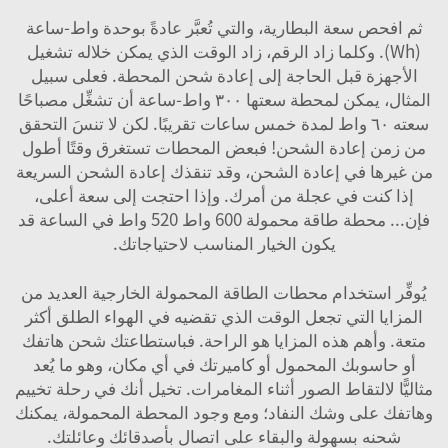
ثم افحص سعة البطارية، والتي تُعبَّر عادةً بوحدة واط-ساعة
(Wh). وكلما زاد الرقم، زاد الوقت الذي يمكن خلاله تشغيل
الأجهزة قبل الحاجة إلى إعادة شحن المحطة. فعلى سبيل
المثال، يمكن لمحطة سعتها ٣٠٠ واط-ساعة أن تشغِّل مصباحًا
سعته ٦٠ واط لمدة خمس ساعات تقريبًا. لكن لا تنسَ التحقق
من زمن إعادة الشحن! فبعض المحطات تستغرق وقتًا أطول
من غيرها في إعادة الشحن، وقد تنقذك إعادة الشحن السريعة
إذا كنت في عجلة من أمرك. وإذا احتجت إلى سعة أعلى،
فإن...
محطة طاقة محمولة 600 واط 520 واط في الساعة
قد
يكون الخيار المناسب لاحتياجاتك.
يُوفِّر استخدام محطات الطاقة المحمولة الخارجية العديد من
المزايا التي تجعل الوقت الذي تقضيه في الهواء الطلق أكثر
متعة. وأهم هذه المزايا هو الراحة. فباستطاعتك شحن هاتفك
أو حاسوبك المحمول أو كاميرتك في أي مكان، وهو ما يُعد
مثاليًّا لالتقاط الصور أثناء المغامرات. تخيل أنك في رحلة تخييم
وهاتفك على وشك النفاد؛ ومع وجود المحطة المحمولة، يمكنك
شحنه بسهولة والبقاء على اتصال بأصدقائك وعائلتك.