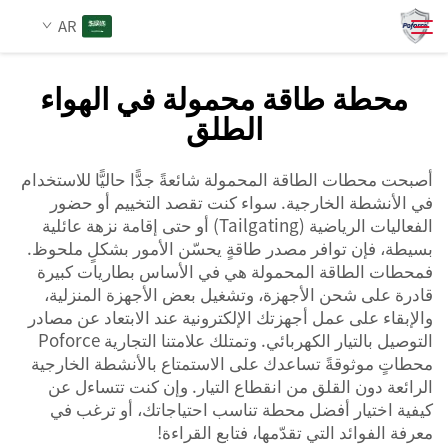
AR
محطة طاقة محمولة في الهواء
الطلق
من نحن
بحث
أصبحت محطات الطاقة المحمولة شائعةً جدًّا حاليًّا للاستخدام
المنتجات
في الأنشطة الخارجية. سواء كنت تقصد التخييم أو حضور
الفعاليات الرياضية (Tailgating) أو حتى إقامة نزهة عائلية
الخدمات
بسيطة، فإن توافر مصدر طاقةٍ يحسّن الأمور بشكلٍ ملحوظ.
فمحطات الطاقة المحمولة هي في الأساس بطاريات كبيرة
قادرة على شحن الأجهزة، وتشغيل بعض الأجهزة المنزلية،
الأخبار
والإبقاء على عمل أجهزتك الإلكترونية عند الابتعاد عن مصادر
التوصيل بالتيار الكهربائي. وتمتلك علامتنا التجارية Poforce
محطاتٍ موثوقةً تساعدك على الاستمتاع بالأنشطة الخارجية
اتصل بنا
الرائعة دون القلق من انقطاع التيار. وإن كنت تتساءل عن
كيفية اختيار أفضل محطة تناسب احتياجاتك، أو ترغب في
معرفة الفوائد التي تقدّمها، فتابع القراءة!