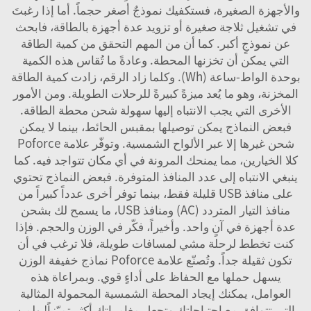
والأجهزة الصغيرة، فستكفيك نموذجٌ أصغر حجماً. أما إذا رغبتَ
في تشغيل ثلاجة صغيرة أو تزويد عدة أجهزة بالطاقة، فابحث
عن نموذجٍ أكبر. كما أن من المهم التحقق من كمية الطاقة
التي يمكن أن تخزنها المحطة. وعادةً ما تُقاس هذه الكمية
بوحدة الواط-ساعة (Wh). وكلما زاد الرقم، زادت كمية الطاقة
المخزنة، وهو ما يُعد ميزةً كبيرةً للرحلات الطويلة. ومن الأمور
الأخرى التي يجب الانتباه إليها سهولة شحن محطة الطاقة.
فبعض النماذج يمكن توصيلها بمقبس الحائط، بينما لا يمكن
شحن غيرها إلا عبر الألواح الشمسية. وتوفّر علامة Poforce
كلا الخيارين، مما يمنحك المرونة في أي مكان تتواجد فيه. كما
ينبغي الانتباه إلى عدد المنافذ المتوفرة. فبعض النماذج تحتوي
على منافذ USB قليلة فقط، بينما توفر أخرى عدداً كبيراً من
منافذ التيار المتردد (AC) ومنافذ USB، ما يسمح لك بشحن
عدة أجهزة في آنٍ واحد. وأخيراً، فكّر في الوزن والحجم. فإذا
كنت تخطط لرحلة مشي لمسافات طويلة، فلا ترغب في أن
تكون ثقيلة جداً. وتُصنّع علامة Poforce نماذج خفيفة الوزن
يسهل حملها مع الحفاظ على أداءٍ قوي. وبمراعاة هذه
العوامل، يمكنك إيجاد المحطة الشمسية المحمولة المثالية
التي تتوافق مع احتياجاتك وتجعل مغامراتك أكثر تميّزاً! ولمن