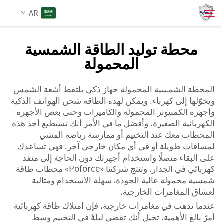
AR
محطة توليد الطاقة الشمسية
المحمولة
من نحن
بحث
المحطة الشمسية المحمولة جهاز ذكي يلتقط أشعة الشمس
المنتجات
ويحوّلها إلى كهرباء. ويمكن لهذه الطاقة شحن الهواتف الذكية
وأجهزة الكمبيوتر المحمولة والكاميرات وحتى بعض الأجهزة
الخدمات
الكهربائية الصغيرة. وأفضل ما في الأمر أنك تستطيع أخذ هذه
المحطات معك عند التخييم أو ممارسة رياضة المشي
لمسافات طويلة أو في أي مكان خارجي آخر. فهي تساعدك
الأخبار
على البقاء متصلًا واستخدام أجهزتك دون الحاجة إلى منفذ
كهربائي في الجدار. وتنتج شركتنا «Poforce» محطات طاقة
شمسية محمولة عالية الجودة، سهلة الاستخدام ومثالية
اتصل بنا
لعشاق المغامرات الخارجية.
عندما تذهب في مغامرات خارجية، فإن امتلاك طاقة كهربائية
أمرٌ بالغ الأهمية. تخيل أنك تقضي ليلةً في التخييم وسط