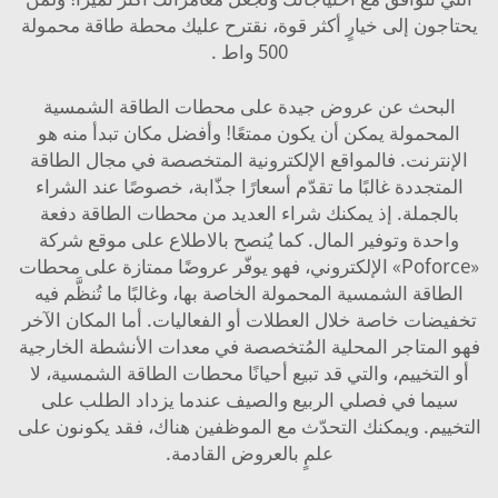
يحتاجون إلى خيارٍ أكثر قوة، نقترح عليك
محطة طاقة محمولة
500 واط
.
البحث عن عروض جيدة على محطات الطاقة الشمسية
المحمولة يمكن أن يكون ممتعًا! وأفضل مكان تبدأ منه هو
الإنترنت. فالمواقع الإلكترونية المتخصصة في مجال الطاقة
المتجددة غالبًا ما تقدّم أسعارًا جذّابة، خصوصًا عند الشراء
بالجملة. إذ يمكنك شراء العديد من محطات الطاقة دفعة
واحدة وتوفير المال. كما يُنصح بالاطلاع على موقع شركة
«Poforce» الإلكتروني، فهو يوفّر عروضًا ممتازة على محطات
الطاقة الشمسية المحمولة الخاصة بها، وغالبًا ما تُنظَّم فيه
تخفيضات خاصة خلال العطلات أو الفعاليات. أما المكان الآخر
فهو المتاجر المحلية المُتخصصة في معدات الأنشطة الخارجية
أو التخييم، والتي قد تبيع أحيانًا محطات الطاقة الشمسية، لا
سيما في فصلي الربيع والصيف عندما يزداد الطلب على
التخييم. ويمكنك التحدّث مع الموظفين هناك، فقد يكونون على
علمٍ بالعروض القادمة.