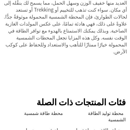
العديد منها خفيف الوزن وسهل الحمل، مما يسمح لك بنقْله إلى
أي مكان. سواء كنت تذهب للتخييم أو Trekking أو تستعد
لحالات الطوارئ، فإن المحطة الشمسية المحمولة موثوقةٌ جدًّا.
علاوةً على ذلك، فهي هادئة تمامًا، على عكس المولدات الغازية
الصاخبة. وبذلك يمكنك الاستمتاع بالهدوء مع توافر الطاقة في
الوقت نفسه. وكل هذه المزايا تجعل المحطات الشمسية
المحمولة خيارًا ممتازًا للتأهب والاستعداد وللحفاظ على كوكب
الأرض.
فئات المنتجات ذات الصلة
محطة توليد الطاقة
محطة طاقة شمسية
الشمسية
محطة طاقة محمولة تعمل
مولد شمسي محمول