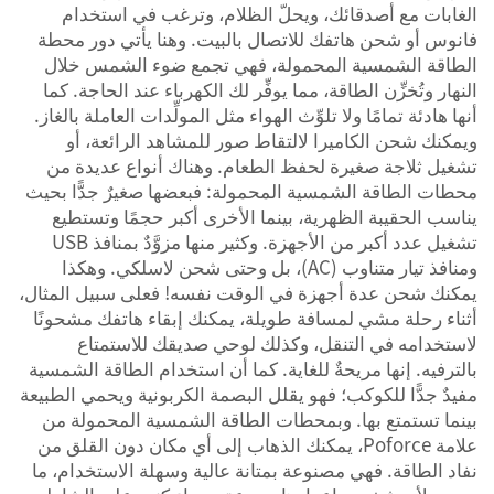
الغابات مع أصدقائك، ويحلّ الظلام، وترغب في استخدام
فانوس أو شحن هاتفك للاتصال بالبيت. وهنا يأتي دور محطة
الطاقة الشمسية المحمولة، فهي تجمع ضوء الشمس خلال
النهار وتُخزِّن الطاقة، مما يوفِّر لك الكهرباء عند الحاجة. كما
أنها هادئة تمامًا ولا تلوِّث الهواء مثل المولِّدات العاملة بالغاز.
ويمكنك شحن الكاميرا لالتقاط صور للمشاهد الرائعة، أو
تشغيل ثلاجة صغيرة لحفظ الطعام. وهناك أنواع عديدة من
محطات الطاقة الشمسية المحمولة: فبعضها صغيرٌ جدًّا بحيث
يناسب الحقيبة الظهرية، بينما الأخرى أكبر حجمًا وتستطيع
تشغيل عدد أكبر من الأجهزة. وكثير منها مزوَّدٌ بمنافذ USB
ومنافذ تيار متناوب (AC)، بل وحتى شحن لاسلكي. وهكذا
يمكنك شحن عدة أجهزة في الوقت نفسه! فعلى سبيل المثال،
أثناء رحلة مشي لمسافة طويلة، يمكنك إبقاء هاتفك مشحونًا
لاستخدامه في التنقل، وكذلك لوحي صديقك للاستمتاع
بالترفيه. إنها مريحةٌ للغاية. كما أن استخدام الطاقة الشمسية
مفيدٌ جدًّا للكوكب؛ فهو يقلل البصمة الكربونية ويحمي الطبيعة
بينما تستمتع بها. وبمحطات الطاقة الشمسية المحمولة من
علامة Poforce، يمكنك الذهاب إلى أي مكان دون القلق من
نفاد الطاقة. فهي مصنوعة بمتانة عالية وسهلة الاستخدام، ما