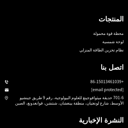
المنتجات
محطة قوة محمولة
لوحة شمسية
نظام تخزين الطاقة المنزلي
اتصل بنا
+86-15013461039
[email protected]
701-6 حديقة ميثوافوجينغ للعلوم البيولوجية، رقم 9 طريق جينشيو
الأوسط، شارع لونغتيان، منطقة بينغشان، شنتشن، قوانغدونغ، الصين
النشرة الإخبارية