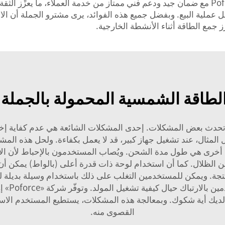
إلى مصادر طاقة احتياطية. وأخيراً، تأتي مولدات Poforce مع ضمان جيد ودعم فني ممتاز من خدمة
ّل عملية البيع. وبفضل جميع هذه الفوائد، يرى مشترو الجملة أن الا
 جمع الطاقة أثناء الأنشطة الخارجية.
لطاقة الشمسية المحمولة بالجملة 
حدث بعض المشكلات. إحدى المشكلات الشائعة هي عدم كفاية إخراج ا
 المثال، عند تشغيل جهاز كبير، قد لا يعمل بكفاءة. ولحل هذه المش
أخرى هي طول مدة الشحن. ويُصاب المستخدمون بالإحباط لأن الأ
الظلال. كما أن استخدام لوحة ذات قدرة أعلى (بالواط) يمكن أن يس
المنتجة. ويمكن للمستخدمين التغلب على ذلك باستخدام وسيلة بديل
غياب أشع
نت لديك أية شكوك. وبمعالجة هذه المشكلات، يستطيع المستخدم الا
القصوى منه.