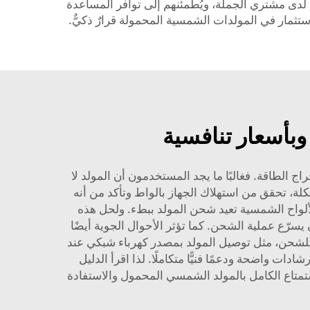
 العملاء، ما يعزِّز الثقة لدى مشتري الجملة، ويُطمئنهم إلى توافر المساعدة
ستثمار في المولدات الشمسية المحمولة قرارٌ ذكيٌّ.
وبأسعار تنافسية
لطاقة. فغالبًا ما يجد المستخدمون أن المولد لا
كلة، تحقق من استهلاك الجهاز بالواط وتأكد من أنه
لواح الشمسية تعيد شحن المولد ببطء. ولحل هذه
رّع عملية الشحن. كما تؤثر الأحوال الجوية أيضًا
ة للشحن، مثل توصيل المولد بمصدر كهرباء شبكي عند
ة الشمس. وأخيرًا، يشعر بعض المستخدمين بالارتباك حيال كيفية تشغيل المولد. وتوفّر شركة «Poforce» إرشادات واضحة ودعمًا فنيًّا متكاملًا. لذا اقرأ الدليل
ستمتاع الكامل بالمولد الشمسي المحمول والاستفادة