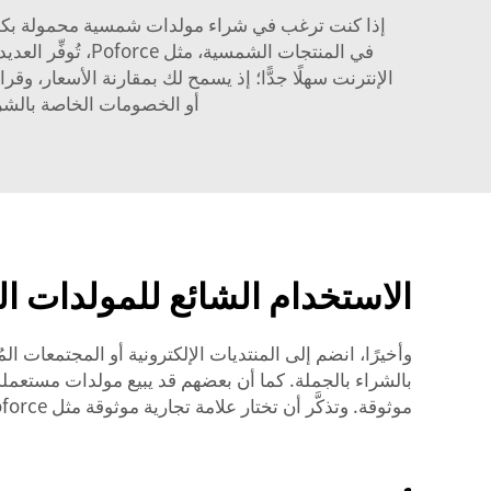
إذا كنت ترغب في شراء مولدات شمسية محمولة بكميات
في المنتجات الشم
الإنترنت سهلًا جدًّا؛ إذ يسمح لك بمقارنة الأسعار، 
أو الخصومات الخاصة بالشراء بالجملة، فكثير 
الاستخدام الشائع للمولدات ا
وأخيرًا، انضم إلى المنتديات الإلكترونية أو المجتمعات
بالشراء بالجملة. كما أن بعضهم قد يبيع مولدات مستعملة
موثوقة. وتذكَّر أن تختار علامة تجارية موثوقة مثل Poforce عند الشراء بالجملة، لضمان متانة المنتج وجودته العالية.