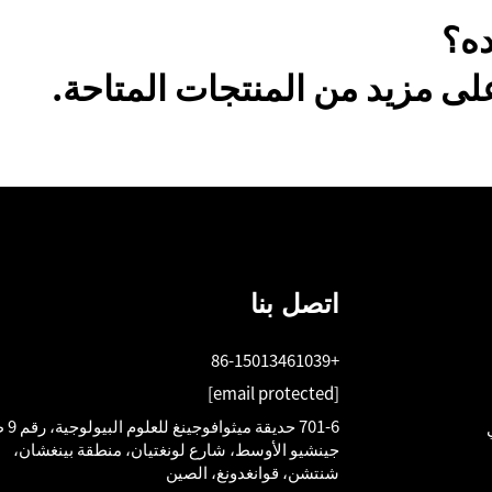
ده؟
ى مزيد من المنتجات المتاحة.
اتصل بنا
+86-15013461039
[email protected]
701-6 حديق
جينشيو الأوسط، شارع لونغتيان، منطقة بينغشان،
شنتشن، قوانغدونغ، الصين