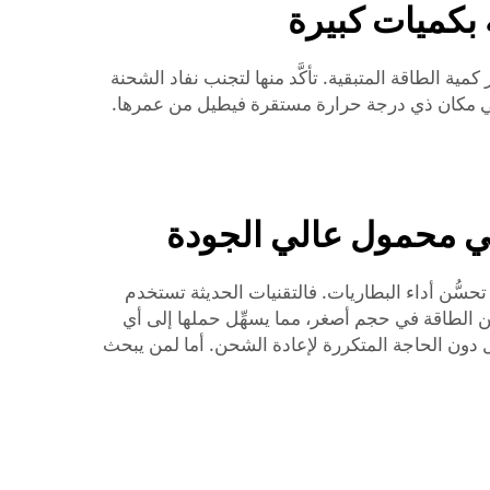
 بكميات كبيرة
المولدات المحمولة من علامة Poforce تحتوي على شاشة تُظهر كمية الطاقة المتبقية. تأكَّد منها لتجنب نفاد الشحنة
فظ في مكان ذي درجة حرارة مستقرة فيطيل من عمرها.
مسي محمول عالي الجودة
 تحسُّن أداء البطاريات. فالتقنيات الحديثة تستخدم
من الطاقة في حجم أصغر، مما يسهِّل حملها إلى أي
شغيل أطول دون الحاجة المتكررة لإعادة الشحن. أما لمن يبحث