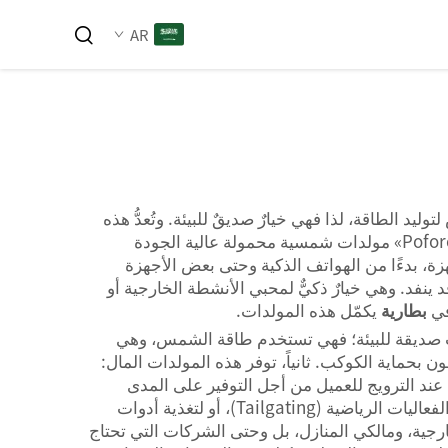
AR
 الطاقة، لذا فهي خيارٌ صديقٌ للبيئة. وتُعدُّ هذه
الأجهزة مفيدةً للغاية للتخييم، والاحتفالات الخارجية، أو أثناء انقطاع التيار الكهربائي في حالات الطوارئ. وتوفِّر شركة «Poforce» مولدات شمسية محمولة عالية الجودة
، بدءًا من الهواتف الذكية وحتى بعض الأجهزة
نفد. وهي خيارٌ ذكيٌّ لمحبي الأنشطة الخارجية أو
في
بطارية
يكمّل هذه المولدات.
دات صديقة للبيئة؛ فهي تستخدم طاقة الشمس، وهي
ون بحماية الكوكب. ثانياً، توفر هذه المولدات المال:
عند الترويج للعميل من أجل التوفير على المدى
الطويل. ثالثاً، تتميّز المولدات الشمسية المحمولة بمرونتها الكبيرة؛ إذ يمكن استخدامها في رحلات التخييم، أو عند حضور الفعاليات الرياضية (Tailgating)، أو لتغذية أدوات
خارجية، ومالكي المنازل، بل وحتى الشركات التي تحتاج