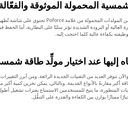
مسية المحمولة الموثوقة والفعّالة
نصيحة أخرى هي مراقبة مستوى شحنة البطارية. فكثير من 
رة العالية أو البرودة الشديدة تؤثر سلبًا على البطارية، أما الح
فته بكفاءة عالية كلما احتجت إليه.
اه إليها عند اختيار مولِّد طاقة ش
لآن تتوفر العديد من التقنيات الجديدة الرائعة. ومن أبرز التغييرات
 أكبر مقارنةً بالأنواع القديمة. وبالتالي، يمكن تخزين كمية أكبر 
 مزوَّدة بهذه البطاريات المتطورة، ما يتيح للمستخدمين الاستمتاع بفترات ت
ّ خيارًا ممتازًا يوازن بين الكفاءة والقدرة على التنقُّل.