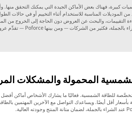
 كبيرة، فهناك بعض الأماكن الجيدة التي يمكنك التحقق منها. وأف
سية، مثل Poforce، تُوفِّر العديد من الموديلات المناسبة للاستخدام أثناء التخييم أو في
وقراءة التقييمات، والبحث عن العروض دون الحاجة إلى الخروج من ا
من الشركات — ومن بينها Poforce — تقدِّم عروضًا خاصة للطلبات الكبيرة.
لشمسية المحمولة والمشكلات المرتب
 المُخصَّصة للطاقة الشمسية. فغالبًا ما يشارك الأشخاص أماكن أفض
 بأسعار أقل أيضًا. ويساعدك التواصل مع الآخرين المهتمين بالطاق