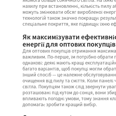
нахилу при встановленні, кількість пилу а
можуть змінювати обсяг виробленої енерг
технологій також значно покращує результ
спеціальне покриття, яке підвищує їхню е
Як максимізувати ефективні
енергії для оптових покупців
Для оптових покупців отримання максималь
важливим. По-перше, їм потрібно обрати п
однакові: деякі мають кращі експлуатаційн
багато варіантів, щоб покупці могли обрат
Інший спосіб — це належне обслуговування
очищення від пилу та сміття. Коли панелі
світла. Покупцям також слід звернути ув
розташовані під кутом до сонця, вони зби
впливають погодні умови, тому знання кл
допомагає зробити кращий вибір.