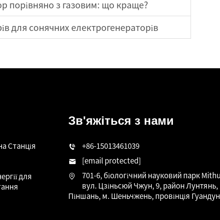
р порівняно з газовим: що краще?
рів для сонячних електрогенераторів
Зв'яжіться з нами
на Станція
+86-15013461039
[email protected]
701-6, біологічний науковий парк Mithu
ергії для
вул. Цзіньсюй Чжун, 9, район Лунтянь,
тання
Піншань, м. Шеньчжень, провінція Гуандун