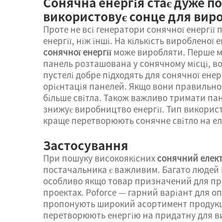
Сонячна енергія стає дуже п
використовує сонце для вир
Проте не всі генератори сонячної енергії
енергії, ніж інші. На кількість виробленої
сонячної енергії
може виробляти. Перше м
панель розташована у сонячному місці, во
пустелі добре підходять для сонячної енер
орієнтація панелей. Якщо вони правильно 
більше світла. Також важливо тримати пан
знижує виробництво енергії. Тип викорис
краще перетворюють сонячне світло на ел
Застосування
При пошуку високоякісних
сонячний елек
постачальника є важливим. Багато людей і
особливо якщо товар призначений для п
проектах. Poforce — гарний варіант для 
пропонують широкий асортимент продукції
перетворюють енергію на придатну для ви