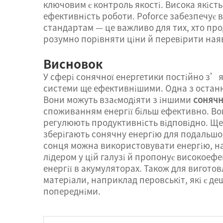
ключовим є контроль якості. Висока якіст
ефективність роботи. Poforce забезпечує в
стандартам — це важливо для тих, хто про
розумно порівняти ціни й перевірити ная
Висновок
У сфері сонячної енергетики постійно з’яв
системи ще ефективнішими. Одна з останн
Вони можуть взаємодіяти з іншими
сонячн
споживанням енергії більш ефективно. Вон
регулюють продуктивність відповідно. Ще
зберігають сонячну енергію для подальшог
сонця можна використовувати енергію, на
лідером у цій галузі й пропонує високоефе
енергії в акумуляторах. Також для вигот
матеріали, наприклад перовськіт, які є 
попередніми.