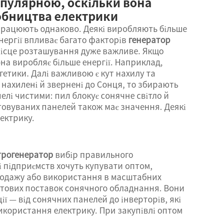
опулярною, оскільки вона
обництва електрики
 працюють однаково. Деякі виробляють більше
 енергії впливає багато факторів
генератор
ісце розташування дуже важливе. Якщо
на виробляє більше енергії. Наприклад,
гетики. Далі важливою є кут нахилу та
нахилені й звернені до Сонця, то збирають
елі чистими: пил блокує сонячне світло й
товуваних панелей також має значення. Деякі
ектрику.
трогенератор
вибір правильного
 підприємств хочуть купувати оптом,
родажу або використання в масштабних
оптових поставок сонячного обладнання. Вони
 — від сонячних панелей до інверторів, які
користання електрику. При закупівлі оптом