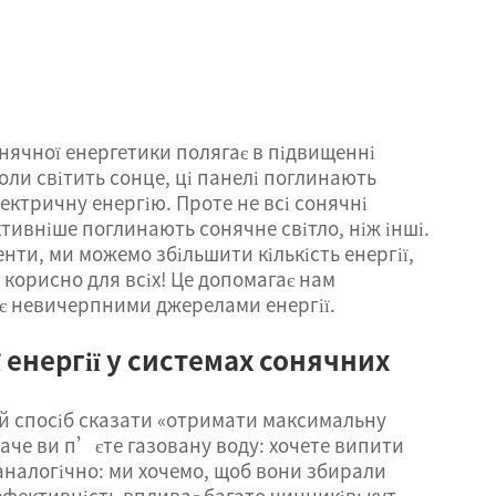
онячної енергетики полягає в підвищенні
ли світить сонце, ці панелі поглинають
ектричну енергію. Проте не всі сонячні
ктивніше поглинають сонячне світло, ніж інші.
нти, ми можемо збільшити кількість енергії,
корисно для всіх! Це допомагає нам
 є невичерпними джерелами енергії.
 енергії у системах сонячних
ий спосіб сказати «отримати максимальну
наче ви п’єте газовану воду: хочете випити
налогічно: ми хочемо, щоб вони збирали
ефективність впливає багато чинників: кут