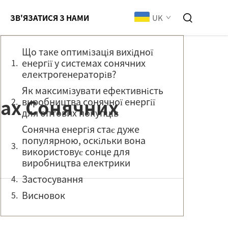
Зміст
UK
ЗВ'ЯЗАТИСЯ З НАМИ
Що таке оптимізація вихідної
енергії у системах сонячних
електрогенераторів?
Як максимізувати ефективність
мах Сонячних
виробництва сонячної енергії
для оптових покупців
Сонячна енергія стає дуже
популярною, оскільки вона
використовує сонце для
виробництва електрики
Застосування
Висновок