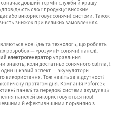
ь означає довший термін служби й кращу
ідповідність своєї продукції високим
дає або використовує сонячні системи. Також
вність знижок при великих замовленнях.
ляються нові ідеї та технології, що роблять
іх розробок — «розумні» сонячні панелі.
ий електрогенератор
управління
и знають, коли достатньо сонячного світла, і
 один цікавий аспект — акумулятори
о використання. Тож навіть за відсутності
копичену протягом дня. Компанія Poforce є
ктивні панелі та передові системи акумуляції
овлення панелей використовуються нові
дешевшими й ефективнішими порівняно з