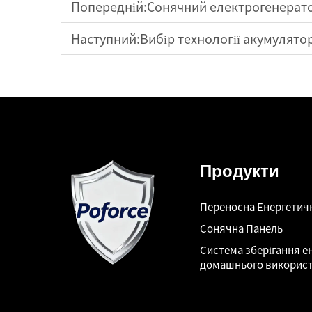
Попередній:
Сонячний електрогенерато
Наступний:
Вибір технології акумулято
Продукти
Переносна Енергетич
Сонячна Панель
Система зберігання ен
домашнього викорис