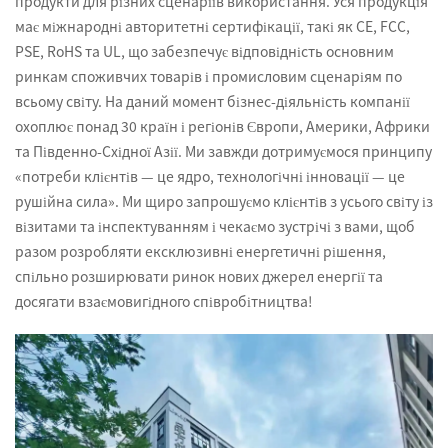
продукти для різних сценаріїв використання. Уся продукція
має міжнародні авторитетні сертифікації, такі як CE, FCC,
PSE, RoHS та UL, що забезпечує відповідність основним
ринкам споживчих товарів і промисловим сценаріям по
всьому світу. На даний момент бізнес-діяльність компанії
охоплює понад 30 країн і регіонів Європи, Америки, Африки
та Південно-Східної Азії. Ми завжди дотримуємося принципу
«потреби клієнтів — це ядро, технологічні інновації — це
рушійна сила». Ми щиро запрошуємо клієнтів з усього світу із
візитами та інспектуванням і чекаємо зустрічі з вами, щоб
разом розробляти ексклюзивні енергетичні рішення,
спільно розширювати ринок нових джерел енергії та
досягати взаємовигідного співробітництва!