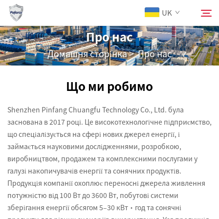
UK
Про нас
Домашня сторінка
>
Про нас
Про Нас
Пошук
Що ми робимо
Продукція
Shenzhen Pinfang Chuangfu Technology Co., Ltd. була
Послуги
заснована в 2017 році. Це високотехнологічне підприємство,
що спеціалізується на сфері нових джерел енергії, і
займається науковими дослідженнями, розробкою,
Завантажити
виробництвом, продажем та комплексними послугами у
галузі накопичувачів енергії та сонячних продуктів.
Новини
Продукція компанії охоплює переносні джерела живлення
потужністю від 100 Вт до 3600 Вт, побутові системи
зберігання енергії обсягом 5–30 кВт·год та сонячні
Зв’язатися з нами