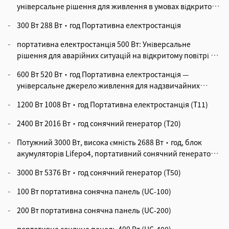
універсальне рішення для живлення в умовах відкритого
повітря та аварійних ситуацій
300 Вт 288 Вт·год Портативна електростанція
портативна електростанція 500 Вт: Універсальне
рішення для аварійних ситуацій на відкритому повітрі та
резервного живлення вдома
600 Вт 520 Вт·год Портативна електростанція —
універсальне джерело живлення для надзвичайних
ситуацій на відкритому повітрі та резервного живлення
1200 Вт 1008 Вт·год Портативна електростанція (T11)
вдома
2400 Вт 2016 Вт·год сонячний генератор (T20)
Потужний 3000 Вт, висока ємність 2688 Вт·год, блок
акумуляторів Lifepo4, портативний сонячний генератор
для побутових приладів, змінний струм 110 В, 230 В,
3000 Вт 5376 Вт·год сонячний генератор (T50)
кілька варіантів вихідних портів, одноблоковий, без
потреби в установці
100 Вт портативна сонячна панель (UC-100)
200 Вт портативна сонячна панель (UC-200)