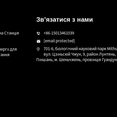
розумної енергії
Зв’язатися з нами
на Станція
+86-15013461039
[email protected]
701-6, біологічний науковий парк Mithu
ергії для
вул. Цзіньсюй Чжун, 9, район Лунтянь,
тання
Піншань, м. Шеньчжень, провінція Гуандун