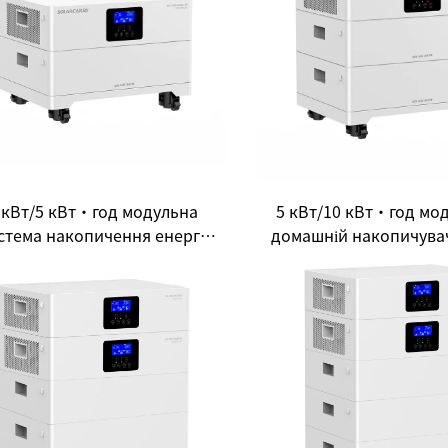
 кВт/5 кВт·год модульна
5 кВт/10 кВт·год мо
стема накопичення енергії
домашній накопичувач
я дому все в одному: новий
все в одному: новий в
вибір для побутової
побутової енергет
нергетичної незалежності
незалежності