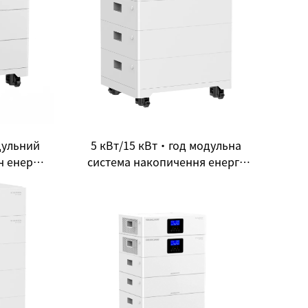
дульний
5 кВт/15 кВт·год модульна
 енергії
система накопичення енергії
ибір для
для дому все в одному: новий
ичної
вибір для побутової
енергетичної незалежності