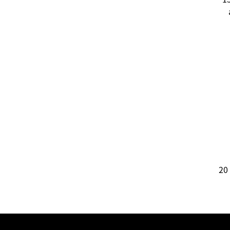
в
ен
20
до
В