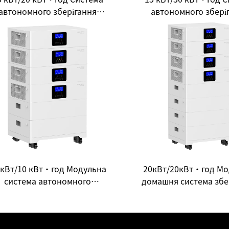
автономного зберігання
автономного збері
енергії для домашнього
енергії для домаш
икористання: Ваш вхід до
використання — Від
ергонезалежності будинку
новий досвід чистої 
 кВт/10 кВт·год Модульна
20кВт/20кВт·год Мо
система автономного
домашня система збе
зберігання енергії для
енергії все-в-одному
машнього використання —
вибір для енергонеза
ідкриває нову екосистему
будинку