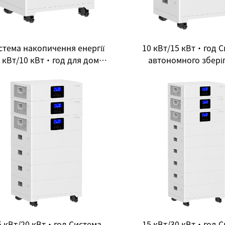
стема накопичення енергії
10 кВт/15 кВт·год С
 кВт/10 кВт·год для дому
автономного збері
 в одному — відкриття нової
енергії для домаш
екосистеми чистої енергії
використання: Нови
для енергонезалеж
будинку
5 кВт/20 кВт·год Система
15 кВт/30 кВт·год С