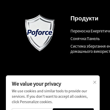
Продукти
Переносна Енергетич
Сонячна Панель
Система зберігання ен
домашнього викорис
We value your privacy
We use cookies and similar tools to provide our
services. If you don't want to accept all cookies,
click Personalize cookies.