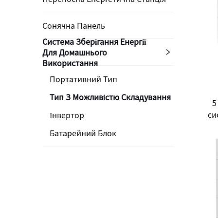
Сонячна Панель
Система Зберігання Енергії
Для Домашнього
Використання
Портативний Тип
Тип З Можливістю Складування
5
си
Інвертор
дл
Батарейний Блок
е