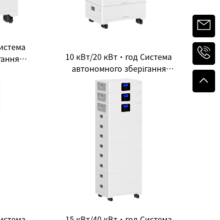
истема
10 кВт/20 кВт·год Система
гання
автономного зберігання
нього
енергії для домашнього
й вибір
використання — Відкриває
ності
новий досвід чистої енергії
истема
15 кВт/40 кВт·год Система