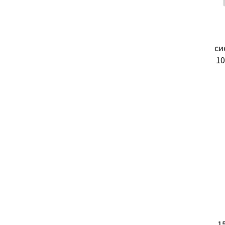
си
10
все
1