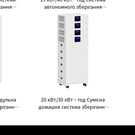
гання
автономного зберігання
нього
енергії для домашнього
криває
використання: Новий вибір
енергії
для енергетичної свободи
будинку
дульна
20 кВт/30 кВт·год Сумісна
рігання
домашня система зберігання
: Новий
енергії все в одному: відкриває
лежності
нову екосистему розумної
енергетики