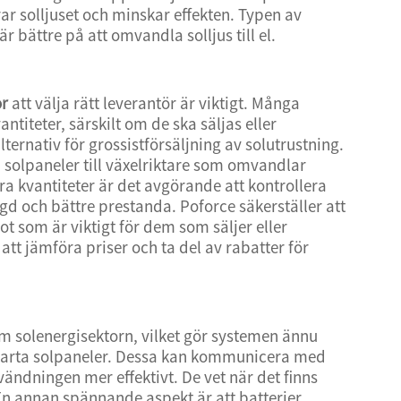
ar solljuset och minskar effekten. Typen av
r bättre på att omvandla solljus till el.
or
att välja rätt leverantör är viktigt. Många
antiteter, särskilt om de ska säljas eller
lternativ för grossistförsäljning av solutrustning.
n solpaneler till växelriktare som omvandlar
ra kvantiteter är det avgörande att kontrollera
ngd och bättre prestanda. Poforce säkerställer att
t som är viktigt för dem som säljer eller
tt jämföra priser och ta del av rabatter för
om solenergisektorn, vilket gör systemen ännu
smarta solpaneler. Dessa kan kommunicera med
ändningen mer effektivt. De vet när det finns
 En annan spännande aspekt är att batterier