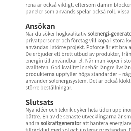
rena är också viktigt, eftersom damm blocker
paneler som används spelar också roll. Vissa ä
Ansökan
När du söker högkvalitativ
solenergi-generat
privatpersoner och företag vill köpa i stora kv
användas i större projekt. Poforce är ett bra a
De erbjuder ett brett utbud av produkter, frå
energin till användbar el. När man köper i sto
kvaliteten. God kvalitet innebär längre livslä
produkterna uppfyller höga standarder – någo
använder solenergisystem. Det är också klokt a
större beställningar.
Slutsats
Nya idéer och teknik dyker hela tiden upp in
bättre. En av de senaste utvecklingarna är 
andra
solkraftgenerator
att hantera energianv
tillräckligt med sol och justerar prestandan.