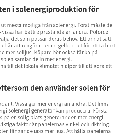
en i solenergiproduktion för
å ut mesta möjliga från solenergi. Först måste de
a – vissa har bättre prestanda än andra. Poforce
älja det som passar deras behov. Ett annat sätt
nnebär att rengöra dem regelbundet för att ta bort
e mer solljus. Köpare bör också tänka på
solen samlar de in mer energi.
till det lokala klimatet hjälper till att göra ett
 eftersom den använder solen för
adant. Vissa ger mer energi än andra. Det finns
ergi
solenergi generator
kan producera. Första
s på en solig plats genererar den mer energi.
iktiga faktor är panelernas vinkel och riktning.
len fångar de upp mer ljus. Att hålla panelerna