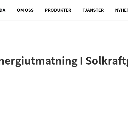
DA
OM OSS
PRODUKTER
TJÄNSTER
NYHE
nergiutmatning I Solkraf