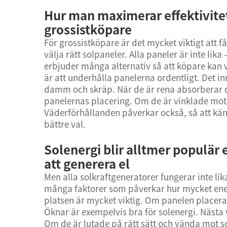
Hur man maximerar effektivitet
grossistköpare
För grossistköpare är det mycket viktigt att f
välja rätt solpaneler. Alla paneler är inte lik
erbjuder många alternativ så att köpare kan v
är att underhålla panelerna ordentligt. Det i
damm och skräp. När de är rena absorberar d
panelernas placering. Om de är vinklade mot 
Väderförhållanden påverkar också, så att känna 
bättre val.
Solenergi blir alltmer populär
att generera el
Men alla solkraftgeneratorer fungerar inte lik
många faktorer som påverkar hur mycket en
platsen är mycket viktig. Om panelen placera
Öknar är exempelvis bra för solenergi. Nästa v
Om de är lutade på rätt sätt och vända mot so