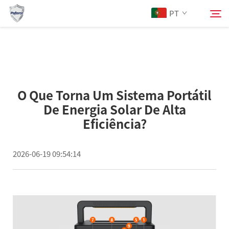
PT
Sobre Nós
Pesquisar
O Que Torna Um Sistema Portátil
Produtos
De Energia Solar De Alta
Eficiência?
Serviços
2026-06-19 09:54:14
Baixar
Notícias
Entre em Contato