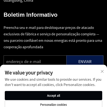
Guangdong, China
Boletim Informativo
Preencha seu e-mail para desbloquear preços de atacado
exclusivos de fábrica e serviço de personalização completa —
seu parceiro confiável em novas energias está pronto para uma
cooperação aprofundada
ENVIAR
We value your privacy
We use cookies and similar tools to provide our services. If you
don't want to accept all cookies, click Personalize cookies.
Copyright © Shenzhen Pinfang Chuangfu Technology Co., Ltd.
Accept all
Todos os Direitos Reservados -
Política de Privacidade
-
Blog
Personalize cookies
Sobre
CONTATO
Serviços