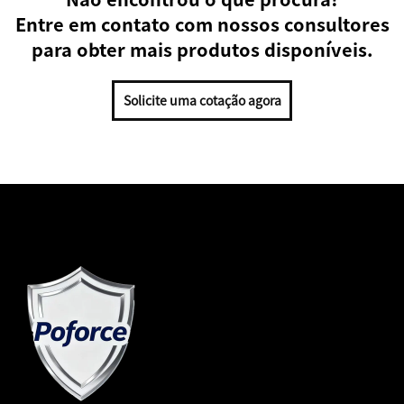
Entre em contato com nossos consultores
para obter mais produtos disponíveis.
Solicite uma cotação agora