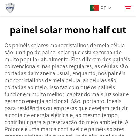
PT
painel solar mono half cut
Sobre Nós
Pesquisar
Os painéis solares monocristalinos de meia célula
são um tipo de painel solar que está se tornando
Produtos
muito popular atualmente. Eles diferem dos painéis
convencionais: nas placas regulares, as células são
cortadas da maneira usual, enquanto, nos painéis
Serviços
monocristalinos de meia célula, as células são
cortadas ao meio. Isso faz com que os painéis
Notícias
funcionem muito melhor, captando mais luz solar e
gerando energia adicional. São, portanto, ideais
para residências ou empresas que desejam reduzir
Contacte-nos
a conta de energia elétrica e, ao mesmo tempo,
contribuir para a preservação do meio ambiente. A
Poforce é uma marca confiável de painéis solares
monocristalinos de meia célula de alta qualidade.