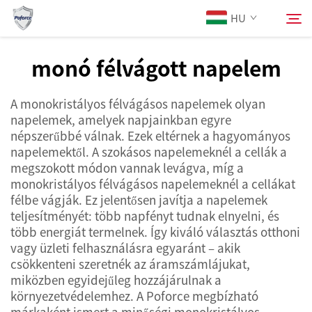
HU
monó félvágott napelem
Rólunk
Keresés
A monokristályos félvágásos napelemek olyan
napelemek, amelyek napjainkban egyre
Termékek
népszerűbbé válnak. Ezek eltérnek a hagyományos
napelemektől. A szokásos napelemeknél a cellák a
megszokott módon vannak levágva, míg a
Szolgáltatások
monokristályos félvágásos napelemeknél a cellákat
félbe vágják. Ez jelentősen javítja a napelemek
Hírek
teljesítményét: több napfényt tudnak elnyelni, és
több energiát termelnek. Így kiváló választás otthoni
vagy üzleti felhasználásra egyaránt – akik
Kapcsolat
csökkenteni szeretnék az áramszámlájukat,
miközben egyidejűleg hozzájárulnak a
környezetvédelemhez. A Poforce megbízható
márkaként ismert a minőségi monokristályos