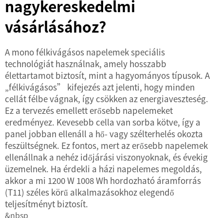
nagykereskedelmi
vásárlásához?
A mono félkivágásos napelemek speciális
technológiát használnak, amely hosszabb
élettartamot biztosít, mint a hagyományos típusok. A
„félkivágásos” kifejezés azt jelenti, hogy minden
cellát félbe vágnak, így csökken az energiaveszteség.
Ez a tervezés emellett erősebb napelemeket
eredményez. Kevesebb cella van sorba kötve, így a
panel jobban ellenáll a hő- vagy szélterhelés okozta
feszültségnek. Ez fontos, mert az erősebb napelemek
ellenállnak a nehéz időjárási viszonyoknak, és évekig
üzemelnek. Ha érdekli a házi napelemes megoldás,
akkor a mi
1200 W 1008 Wh hordozható áramforrás
(T11)
széles körű alkalmazásokhoz elegendő
teljesítményt biztosít.
&nbsp