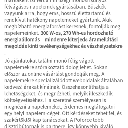
félvágásos napelemek gyártásában. Büszkék
vagyunk arra, hogy erős, hosszú élettartamú és
rendkívül hatékony napelemeket gyártunk. Akik
megbízható energiaforrást keresnek, fontolják meg
napelemeinket.
300 W-os, 270 Wh-es hordozható
energiaállomás – mindenre kiterjedő áramellátási
megoldás kinti tevékenységekhez és vészhelyzetekre
.
Jó ajánlatokat találni monó félig vágott
napelemekre szórakoztató dolog lehet. Sokan
először az online vásárlást gondolják meg. A
napelemekre specializálódott weboldalak általában
kedvező árakat kínálnak. Összehasonlíthatja a
lehetőségeket, és megnézheti, melyik illeszkedik
költségvetéséhez. Ha szeretné személyesen is
megnézni a napelemeket, érdemes meglátogatni
egy helyi napelem-céget. Ott kérdéseket tehet fel, és
szakértőktől kap tanácsokat. A Poforce több
disztribútornak is partnere, így könnyebb kiváló