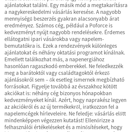
ajánlatokat találni. Egy másik mód a megtakarításra
a nagykereskedelmi vásárlás keresése. A nagyobb
mennyiségű beszerzés gyakran alacsonyabb árat
eredményez. Számos cég, például a Poforce is
kedvezményt nyújt nagyobb rendelésekre. Érdemes
ellátogatni ipari vásárokba vagy napelem-
bemutatókra is. Ezek a rendezvények különleges
ajánlatokat és néhány oktatási programot kínálnak.
Emellett találkozhat más, a napenergiához
hasonlóan ragaszkodó emberekkel. Ne feledkezzék
meg a barátoktól vagy családtagoktól érkező
ajánlásokról sem – ők esetleg ismernek megbízható
forrásokat. Figyelje továbbá az évszakhoz kötött
akciókat is: néhány cég bizonyos hónapokban
kedvezményeket kínál. Azért, hogy naprakész legyen
az akciókról és az új termékekről, iratkozzon fel a
napelemcégek hírleveleire. Ne feledje: vásárlás előtt
mindenképpen végezzen kutatást! Ellenőrizze a
felhasználói értékeléseket és a minősítéseket, hogy