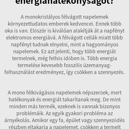
energiahatékonyságot?
A monokristályos félvágott napelemek
környezettudatos emberek kedvencei. Ennek több
oka is van. Először is kiválóan alakítják át a napfényt
elektromos energiává. A félvágott cellák miatt több
napfényt tudnak elnyelni, mint a hagyományos
napelemek. Ez azt jelenti, hogy több energiát
termelnek, még felhős időben is. Több energia
termelése kevesebb fosszilis üzemanyag-
felhasználást eredményez, így csökken a szennyezés.
A mono félkivágásos napelemek népszerűek, mert
hatékonyak és energiát takarítanak meg. De mint
minden más termék, ezeknek is vannak bizonyos
problémáik. Az egyik gyakori probléma az
árnyékolás. Amikor egy fa, épület vagy szennyeződés
részben eltakarja a napelemet, csökken a termelt