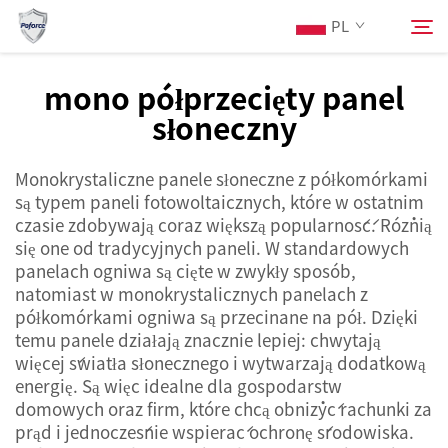
PL
mono półprzecięty panel
słoneczny
O Nas
Szukaj
Monokrystaliczne panele słoneczne z półkomórkami
Produkty
są typem paneli fotowoltaicznych, które w ostatnim
czasie zdobywają coraz większą popularność. Różnią
Usługi
się one od tradycyjnych paneli. W standardowych
panelach ogniwa są cięte w zwykły sposób,
natomiast w monokrystalicznych panelach z
Aktualności
półkomórkami ogniwa są przecinane na pół. Dzięki
temu panele działają znacznie lepiej: chwytają
więcej światła słonecznego i wytwarzają dodatkową
Skontaktuj się z nami
energię. Są więc idealne dla gospodarstw
domowych oraz firm, które chcą obniżyć rachunki za
prąd i jednocześnie wspierać ochronę środowiska.