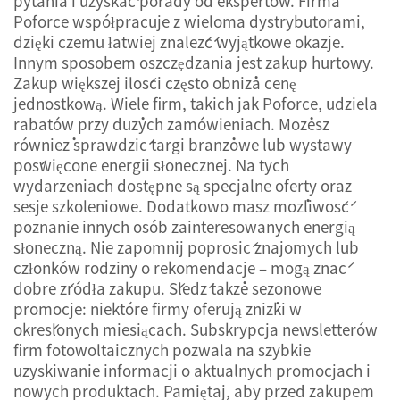
pytania i uzyskać porady od ekspertów. Firma
Poforce współpracuje z wieloma dystrybutorami,
dzięki czemu łatwiej znaleźć wyjątkowe okazje.
Innym sposobem oszczędzania jest zakup hurtowy.
Zakup większej ilości często obniża cenę
jednostkową. Wiele firm, takich jak Poforce, udziela
rabatów przy dużych zamówieniach. Możesz
również sprawdzić targi branżowe lub wystawy
poświęcone energii słonecznej. Na tych
wydarzeniach dostępne są specjalne oferty oraz
sesje szkoleniowe. Dodatkowo masz możliwość
poznanie innych osób zainteresowanych energią
słoneczną. Nie zapomnij poprosić znajomych lub
członków rodziny o rekomendacje – mogą znać
dobre źródła zakupu. Śledź także sezonowe
promocje: niektóre firmy oferują zniżki w
określonych miesiącach. Subskrypcja newsletterów
firm fotowoltaicznych pozwala na szybkie
uzyskiwanie informacji o aktualnych promocjach i
nowych produktach. Pamiętaj, aby przed zakupem