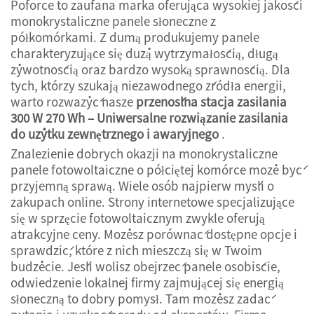
Poforce to zaufana marka oferująca wysokiej jakości
monokrystaliczne panele słoneczne z
półkomórkami. Z dumą produkujemy panele
charakteryzujące się dużą wytrzymałością, długą
żywotnością oraz bardzo wysoką sprawnością. Dla
tych, którzy szukają niezawodnego źródła energii,
warto rozważyć nasze
przenoślna stacja zasilania
300 W 270 Wh – Uniwersalne rozwiązanie zasilania
do użytku zewnętrznego i awaryjnego
.
Znalezienie dobrych okazji na monokrystaliczne
panele fotowoltaiczne o półciętej komórce może być
przyjemną sprawą. Wiele osób najpierw myśli o
zakupach online. Strony internetowe specjalizujące
się w sprzęcie fotowoltaicznym zwykle oferują
atrakcyjne ceny. Możesz porównać dostępne opcje i
sprawdzić, które z nich mieszczą się w Twoim
budżecie. Jeśli wolisz obejrzeć panele osobiście,
odwiedzenie lokalnej firmy zajmującej się energią
słoneczną to dobry pomysł. Tam możesz zadać