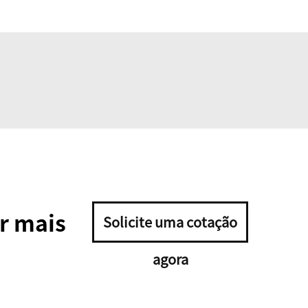
r mais
Solicite uma cotação
agora