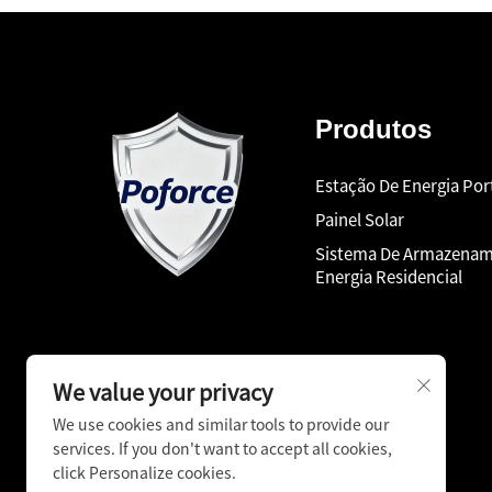
Produtos
Estação De Energia Port
Painel Solar
Sistema De Armazenam
Energia Residencial
We value your privacy
We use cookies and similar tools to provide our
services. If you don't want to accept all cookies,
click Personalize cookies.