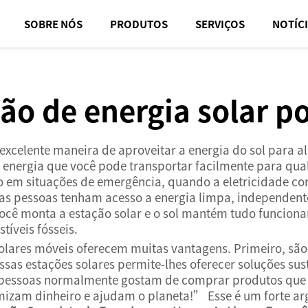
SOBRE NÓS
PRODUTOS
SERVIÇOS
NOTÍC
ão de energia solar po
excelente maneira de aproveitar a energia do sol para al
 energia que você pode transportar facilmente para qua
em situações de emergência, quando a eletricidade conv
 as pessoas tenham acesso a energia limpa, independent
ocê monta a estação solar e o sol mantém tudo funcion
tíveis fósseis.
olares móveis oferecem muitas vantagens. Primeiro, são
s estações solares permite-lhes oferecer soluções suste
 pessoas normalmente gostam de comprar produtos que 
zam dinheiro e ajudam o planeta!” Esse é um forte ar