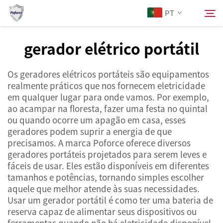
PT
gerador elétrico portátil
Sobre Nós
Pesquisar
Os geradores elétricos portáteis são equipamentos
realmente práticos que nos fornecem eletricidade
Produtos
em qualquer lugar para onde vamos. Por exemplo,
ao acampar na floresta, fazer uma festa no quintal
ou quando ocorre um apagão em casa, esses
Serviços
geradores podem suprir a energia de que
precisamos. A marca Poforce oferece diversos
Notícias
geradores portáteis projetados para serem leves e
fáceis de usar. Eles estão disponíveis em diferentes
tamanhos e potências, tornando simples escolher
Contacte-nos
aquele que melhor atende às suas necessidades.
Usar um gerador portátil é como ter uma bateria de
reserva capaz de alimentar seus dispositivos ou
ferramentas quando não há eletricidade disponível.