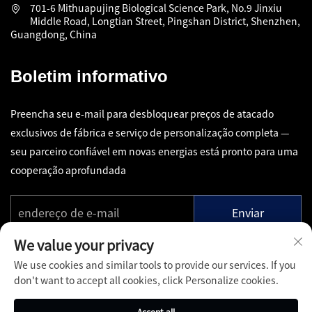
701-6 Mithuapujing Biological Science Park, No.9 Jinxiu
Middle Road, Longtian Street, Pingshan District, Shenzhen,
Guangdong, China
Boletim informativo
Preencha seu e-mail para desbloquear preços de atacado
exclusivos de fábrica e serviço de personalização completa —
seu parceiro confiável em novas energias está pronto para uma
cooperação aprofundada
Enviar
We value your privacy
We use cookies and similar tools to provide our services. If you
don't want to accept all cookies, click Personalize cookies.
Copyright © Shenzhen Pinfang Chuangfu Technology Co., Ltd.
Accept all