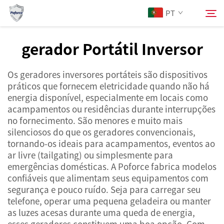
PT
gerador Portátil Inversor
Sobre Nós
Pesquisar
Os geradores inversores portáteis são dispositivos
práticos que fornecem eletricidade quando não há
Produtos
energia disponível, especialmente em locais como
acampamentos ou residências durante interrupções
no fornecimento. São menores e muito mais
Serviços
silenciosos do que os geradores convencionais,
tornando-os ideais para acampamentos, eventos ao
Notícias
ar livre (tailgating) ou simplesmente para
emergências domésticas. A Poforce fabrica modelos
confiáveis que alimentam seus equipamentos com
Contacte-nos
segurança e pouco ruído. Seja para carregar seu
telefone, operar uma pequena geladeira ou manter
as luzes acesas durante uma queda de energia,
esses geradores constituem uma boa opção. Com