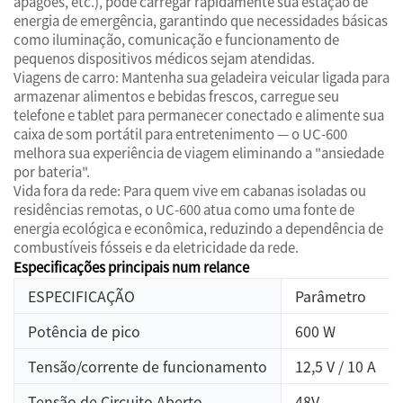
apagões, etc.), pode carregar rapidamente sua estação de
energia de emergência, garantindo que necessidades básicas
como iluminação, comunicação e funcionamento de
pequenos dispositivos médicos sejam atendidas.
Viagens de carro: Mantenha sua geladeira veicular ligada para
armazenar alimentos e bebidas frescos, carregue seu
telefone e tablet para permanecer conectado e alimente sua
caixa de som portátil para entretenimento — o UC-600
melhora sua experiência de viagem eliminando a "ansiedade
por bateria".
Vida fora da rede: Para quem vive em cabanas isoladas ou
residências remotas, o UC-600 atua como uma fonte de
energia ecológica e econômica, reduzindo a dependência de
combustíveis fósseis e da eletricidade da rede.
Especificações principais num relance
ESPECIFICAÇÃO
Parâmetro
Potência de pico
600 W
Tensão/corrente de funcionamento
12,5 V / 10 A
Tensão de Circuito Aberto
48V