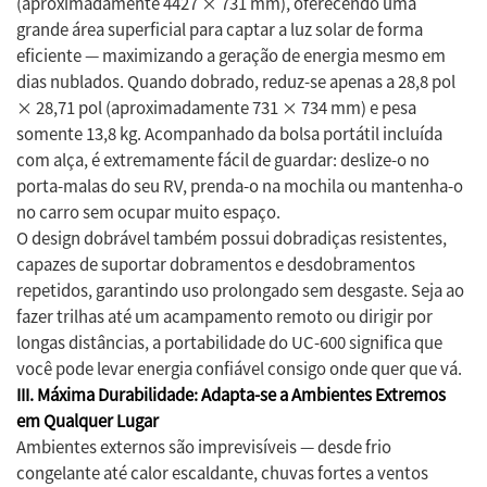
(aproximadamente 4427 × 731 mm), oferecendo uma
grande área superficial para captar a luz solar de forma
eficiente — maximizando a geração de energia mesmo em
dias nublados. Quando dobrado, reduz-se apenas a 28,8 pol
× 28,71 pol (aproximadamente 731 × 734 mm) e pesa
somente 13,8 kg. Acompanhado da bolsa portátil incluída
com alça, é extremamente fácil de guardar: deslize-o no
porta-malas do seu RV, prenda-o na mochila ou mantenha-o
no carro sem ocupar muito espaço.
O design dobrável também possui dobradiças resistentes,
capazes de suportar dobramentos e desdobramentos
repetidos, garantindo uso prolongado sem desgaste. Seja ao
fazer trilhas até um acampamento remoto ou dirigir por
longas distâncias, a portabilidade do UC-600 significa que
você pode levar energia confiável consigo onde quer que vá.
III. Máxima Durabilidade: Adapta-se a Ambientes Extremos
em Qualquer Lugar
Ambientes externos são imprevisíveis — desde frio
congelante até calor escaldante, chuvas fortes a ventos