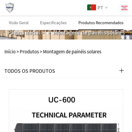
PT
Montagem de painéis solares
Visão Geral
Especificações
Produtos Recomendados
Página Inicial
>
>
Montagem de painéis solares
Sobre Nós
Pesquisar
Início >
Produtos
>
Montagem de painéis solares
Produtos
TODOS OS PRODUTOS
Serviços
Baixar
Notícias
Entre em Contato