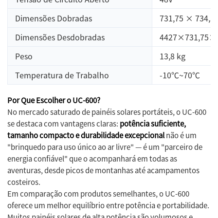
Dimensões Dobradas
731,75 × 734,
Dimensões Desdobradas
4427×731,75×
Peso
13,8 kg
Temperatura de Trabalho
-10℃~70℃
Por Que Escolher o UC-600?
No mercado saturado de painéis solares portáteis, o UC-600
se destaca com vantagens claras:
potência suficiente,
tamanho compacto e durabilidade excepcional
não é um
"brinquedo para uso único ao ar livre" — é um "parceiro de
energia confiável" que o acompanhará em todas as
aventuras, desde picos de montanhas até acampamentos
costeiros.
Em comparação com produtos semelhantes, o UC-600
oferece um melhor equilíbrio entre potência e portabilidade.
Muitos painéis solares de alta potência são volumosos e