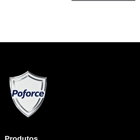
ao ar livre e backup
residencial
Produtos