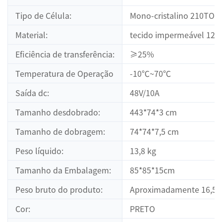
Tipo de Célula:
Mono-cristalino 210TOP
Material:
tecido impermeável 120
Eficiência de transferência:
≥25%
Temperatura de Operação
-10℃~70℃
Saída dc:
48V/10A
Tamanho desdobrado:
443*74*3 cm
Tamanho de dobragem:
74*74*7,5 cm
Peso líquido:
13,8 kg
Tamanho da Embalagem:
85*85*15cm
Peso bruto do produto:
Aproximadamente 16,5 
Cor:
PRETO