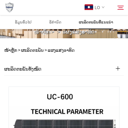
LO
ແຜງແສງອາທິດ
ຂໍ້ມູນທົ່ວໄປ
ຂໍ້ກຳນົດ
ຜະລິດຕະພັນທີ່ແນະນຳ
ໜ້າຫຼັກ
>
>
ແຜງແສງອາທິດ
ກ່ຽວກັບພວກເຮົາ
ຄົ້ນຫາ
ໜ້າຫຼັກ >
ຜະລິດຕະພັນ
>
ແຜງແສງອາທິດ
ຜະລິດຕະພັນ
ຜະລິດຕະພັນທັງໝົດ
ບໍລິການ
ດາວໂຫຼດ
ຂ່າວ
ຕິດຕໍ່ພວກເຮົາ