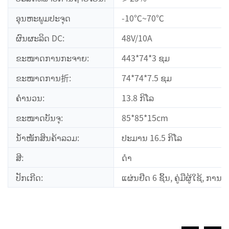
ອຸນຫະພູມປະຈຸດ
-10℃~70℃
ຜົນຜະລິດ DC:
48V/10A
ຂະໜາດການກະຈາຍ:
443*74*3 ຊມ
ຂະໜາດການ折:
74*74*7.5 ຊມ
ຄໍານວນ:
13.8 ກິ​ໂລ
ຂະໜາດບັນຈຸ:
85*85*15cm
ນ້ຳໜັກສິນຄ້າລວມ:
ປະມານ 16.5 ກິໂລ
ສີ:
ດຳ
ປັກເກີດ:
ແຜ່ນຢືດ 6 ຊິ້ນ, ຄູ່ມືຜູ້ໃຊ້, ການຫຸ້