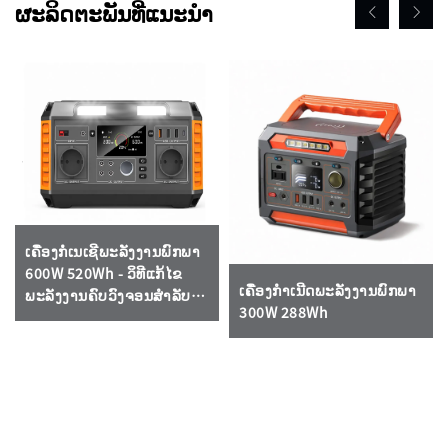
ຜະລິດຕະພັນທີ່ແນະນຳ
ເຄື່ອງກໍ່ເນເຊີພະລັງງານພົກພາ
600W 520Wh - ວິທີແກ້ໄຂ
ເຄື່ອງກໍາເນີດພະລັງງານພົກພາ
ພະລັງງານຄົບວົງຈອນສຳລັບ
300W 288Wh
ການເກີດເຫດສຸກເສີນນອກບ້ານ
ແລະ ພະລັງງານສຳ dựກເວລາ
ໄຟດັບ