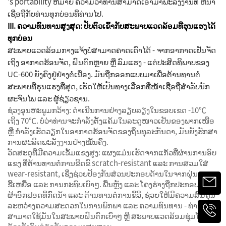
′s portability ຫມາຍ ຄວາມວ່າທ່ານສາມາດເອົາມາພະລັງງານທີ່ ຫນ້າ
ເຊື່ອຖືກັບທ່ານທຸກບ່ອນທີ່ທ່ານໄປ.
III. ຄວາມທົນທານສູງສຸດ: ປັບຕົວເຂົ້າກັບສະພາບແວດລ້ອມທີ່ຮຸນແຮງໄດ້
ທຸກບ່ອນ
ສະພາບແວດລ້ອມກາງແຈ້ງບໍ່ສາມາດຄາດເດົາໄດ້ - ຈາກອາກາດເຢັນຈັດ
ເຖິງ ອາກາດຮ້ອນຈັດ, ຝົນຕົກຫຼາຍ ຫຼື ລົມແຮງ - ແຕ່ປະສິດທິພາບຂອງ
UC-600 ຍັງຄົງຢູ່ຢ່າງຕໍ່ເນື່ອງ. ມັນຖືກອອກແບບມາເພື່ອຕ້ານທານຕໍ່
ສະພາບທີ່ຮຸນແຮງທີ່ສຸດ, ເຮັດໃຫ້ເປັນທາງເລືອກທີ່ໜ້າເຊື່ອຖືສໍາລັບນັກ
ຜະຈົນໄພ ແລະ ຜູ້ຊ່ຽວຊານ.
ຊ່ວງອຸນຫະພູມກວ້າງ: ດໍາເນີນການຢ່າງລຽບລຽງໃນຂອບເຂດ -10℃
ເຖິງ 70℃. ບໍ່ວ່າທ່ານຈະກໍາລັງຕັ້ງແຄ້ມໃນລະດູໜາວເຢັນຂອງພາກເໜືອ
ຫຼື ກໍາລັງເຮັດວຽກໃນອາກາດຮ້ອນຈັດຂອງຖິ່ນທຸລະກັນດາ, ມັນຍັງຮັກສາ
ການຜະລິດພະລັງງານຢ່າງໝັ້ນຄົງ.
ວັດສະດຸທີ່ມີຄວາມເຂັ້ມແຂງສູງ: ແຜງແມ່ນເຮັດຈາກແກ້ວທີ່ຜ່ານການອົບ
ແຂງ ທີ່ຕ້ານທານຕໍ່ການຂີດຂົ scratch-resistant ແລະ ການສວມໃສ່
wear-resistant, ເຊິ່ງຊ່ວຍປ້ອງກັນສ່ວນປະກອບດ້ານໃນຈາກຝຸ່ນ,
ຂີ້ເຫຍື້ອ ແລະ ການກະທົບເບົາໆ. ພື້ນຫຼັງ ແລະ ໂຄງຮ່າງຖືກປະກອບຈາກ
ຜ້າອົກຟອດທີ່ກົດນ້ໍາ ແລະ ຕ້ານທານຕໍ່ການຂີ້ວີ, ຊ່ວຍໃຫ້ມີຄວາມສົມດຸນ
ລະຫວ່າງຄວາມສະດວກໃນການພົກພາ ແລະ ຄວາມທົນທານ - ທ່ານ
ສາມາດໃຊ້ມັນໃນສະພາບຝົນຕົກເບົາໆ ຫຼື ສະພາບແວດລ້ອມຊຸ່ມໂດຍບໍ່