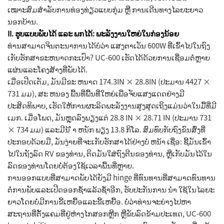
ເໝາະສົມສຳລັບການທ່ອງທ່ຽວແບບກຸ່ມ ຫຼື ການເດີນທາງໄລຍະຍາວ
ນອກບ້ານ.
II. ຮູບແບບພັບໄດ້ ແລະ ພກໄດ້: ພະລັງງານໃຫຍ່ໃນກ່ອງນ້ອຍ
ທ່ານສາມາດຈິນຕະນາການໄດ້ບໍວ່າ ແສງຕາເວັນ 600W ທີ່ເຂົ້າໄປໃນຖົງ
ເກັບຮັກສາຂະຫນາດກະເປົາ? UC-600 ເຮັດໄດ້ດ້ວຍການເຊື່ອມຕໍ່ຫຼາຍ
ແຜ່ນແລະໂຄງສ້າງທີ່ພັບໄດ້.
ເມື່ອເປີດເຕັມ, ມັນມີຂະ ຫນາດ 174.3IN × 28.8IN (ປະມານ 4427 ×
731 ມມ), ສະ ຫນອງ ພື້ນທີ່ພື້ນທີ່ໃຫຍ່ເພື່ອຈັບແສງແດດຢ່າງມີ
ປະສິດທິພາບ, ເຮັດໃຫ້ການຜະລິດພະລັງງານສູງສຸດເຖິງແມ່ນວ່າໃນມື້ທີ່ມີ
ເມກ. ເມື່ອໂພດ, ມັນຫຼຸດລົງພຽງແຕ່ 28.8 IN × 28.71 IN (ປະມານ 731
× 734 ມມ) ແລະມີນ້ ໍາ ຫນັກ ພຽງ 13.8 ກິໂລ. ສົມທົບກັບຖົງຂົນສົ່ງທີ່
ປະກອບດ້ວຍມື, ມັນງ່າຍທີ່ຈະເກັບຮັກສາໄດ້ຢ່າງບໍ່ ຫນ້າ ເຊື່ອ: ຊີ້ມັນເຂົ້າ
ໄປໃນຖັງລົດ RV ຂອງທ່ານ, ຕິດມັນໃສ່ຖົງຕີນຂອງທ່ານ, ຫຼືເກັບມັນໄວ້ໃນ
ລົດຂອງທ່ານໂດຍບໍ່ຕ້ອງໃຊ້ເວລາພື້ນທີ່ຫຼາຍ.
ການອອກແບບທີ່ສາມາດພັບໄດ້ຍັງມີ hinge ທີ່ທົນທານທີ່ສາມາດທົນທານ
ຕໍ່ການພັບແລະເປີດອອກຊ້ໍາແລ້ວຊ້ໍາອີກ, ຮັບປະກັນການ ນໍາ ໃຊ້ໃນໄລຍະ
ຍາວໂດຍບໍ່ມີການຂີ້ເຫຍື້ອແລະຂີ້ເຫຍື້ອ. ບໍ່ວ່າທ່ານຈະຍ່າງໄປຫາ
ສະຖານທີ່ຕັ້ງແຄມທີ່ຢູ່ຫ່າງໄກສອກຫຼີກ ຫຼືຂັບລົດຂ້າມປະເທດ, UC-600