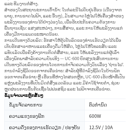
ແລະ ທີມງານກໍ່ສ້າງ.
ສຳຮອງໃນສະຖານະການເຕົ້ານ້ຳ: ໃນກໍລະນີໄຟດັບຢູ່ເຮືອນ (ເນື່ອງຈາກ
ພາຍຸ, ການຂາດໄຟຟ້າ, ແລະ ອື່ນໆ), ມັນສາມາດໄຫຼ່ໄຟໃຫ້ເຄື່ອງສຳຮອງ
ພະລັງງານຂອງທ່ານໄດ້ຢ່າງວ່ອງໄວ, ເພື່ອຮັບປະກັນຄວາມຕ້ອງການ
ພື້ນຖານເຊັ່ນ: ແສງສະຫວ່າງ, ການສື່ສານ, ແລະ ການໃຫ້ພະລັງງານແກ່
ເຄື່ອງມືການແພດຂະໜາດນ້ອຍ.
ການເດີນທາງດ້ວຍລົດ: ຮັກສາໃຫ້ຕູ້ເຢັນລົດຂອງທ່ານເຮັດວຽກໄດ້ເພື່ອ
ເກັບຮັກສາອາຫານແລະເຄື່ອງດື່ມໃຫ້ສົດ, ໄຫຼ່ໄຟໃຫ້ໂທລະສັບ ແລະ
ແທັບເລັດເພື່ອຄົງຄ້າງການຕິດຕໍ່ສື່ສານ, ແລະ ໃຫ້ພະລັງງານແກ່ຜູ້ເລົ່າ
ເລື່ອງພົກພາສຳລັບຄວາມບັນເທິງ — UC-600 ຍົກສູງປະສົບການການ
ເດີນທາງດ້ວຍລົດຂອງທ່ານໂດຍການກຳຈັດຄວາມກັງວົນເລື່ອງ 'ຖ່ານໄຟ'.
ການດຳລົງຊີວິດອອກຈາກເຄືອຂ່າຍ: ສຳລັບຜູ້ທີ່ດຳລົງຊີວິດໃນບ້ານພັກ
ອອກຈາກເຄືອຂ່າຍ ຫຼື ເຮືອນທີ່ຫ່າງໄກສອກຫຼີກ, UC-600 ເຮັດໜ້າທີ່ເປັນ
ແຫຼ່ງພະລັງງານທີ່ເປັນມິດຕໍ່ສິ່ງແວດລ້ອມ ແລະ ມີຄ່າໃຊ້ຈ່າຍຕ່ຳ, ຊ່ວຍ
ຫຼຸດຜ່ອນການຂຶ້ນກັບເຊື້ອໄຟຟອສຊິວ ແລະ ໄຟຟ້າຈາກເຄືອຂ່າຍ.
ຂໍ້ມູນຈຳເພາະຫຼັກສັ້ນໆ
ຂໍ້ມູນຈັດລາຍການ
ຕົວກໍານົດ
ຄວາມແຂງຂອງພີກ
600W
ຄວາມດັ່ງຂອງການເຮັດວຽກ / ປະຈຸບັນ
12.5V / 10A