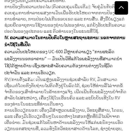
ຕ້ອງກັງວົນກ່ຽວກັບຄວາມເສຍຫາຍ.
ການປ້ອງກັນຄວາມປອດໄພ (ຕົວຄວບຄຸມເພີ່ມເຕີມ): ຈັບຄູ່ມັນກັບຕົວ
ຄວບຄຸມການທຳລາຍແສງຕາເວັນເພື່ອຮັບປະໂຫຍດຈາກການປ້ອງກັນ
ການທຳລາຍ, ການປ່ອຍໄຟເກີນຂອບເຂດ ແລະ ການສັ້ນ. ສິ່ງນີ້ບໍ່ພຽງແຕ່
ຊ່ວຍຍືດອາຍຸການໃຊ້ງານຂອງຖ່ານໄຟຂອງທ່ານ, ແຕ່ຍັງຮັບປະກັນຄວາມ
ປອດໄພຂອງອຸປະກອນ ແລະ ຕົວທ່ານເອງໃນຂະນະທີ່ໃຊ້.
IV. ຄວາມສາມາດໃນການປັບຕົວໃນຫຼາຍສະຖານະການ: ນອກຈາກການ
ນຳໃຊ້ໃນທີ່ເປີດ
ຄວາມເປັນປະໂຫຍດຂອງ UC-600 ມີຫຼາຍກ່ວາພຽງ "ການຜະລິດ
ພະລັງງານນອກອາຄານ" — ມັນເປັນວິທີແກ້ໄຂພະລັງງານທີ່ສາມາດນຳ
ໃຊ້ໄດ້ຫຼາຍດ້ານ ເຊິ່ງເໝາະສຳລັບຄວາມຕ້ອງການຕ່າງໆໃນຊີວິດ
ປະຈຳວັນ ແລະ ການເຮັດວຽກ.
RV/ການຕັ້ງແຄ້ມ: ເປັນແຫຼ່ງພະລັງງານຊ່ວຍສຳລັບ RV, ມັນສາມາດ
ເຊື່ອມຕໍ່ໂດຍກົງກັບຖ່ານໄຟຕິດຕັ້ງຢູ່ໃນລົດໄດ້, ຊ່ວຍໃຫ້ທ່ານລີ້ໄລ່ຈາກຂໍ້
ຈຳກັດຂອງເສົາທຳລາຍໃນຄ້າຍກາງແຈ້ງ. ເພີດເພີນກັບພະລັງງານບໍ່ຈຳກັດ
ສຳລັບໄຟສະຫວ່າງ, ເຄື່ອງໃຊ້ໃນເຮືອນຄົວ ແລະ ລະບົບບັນເທີງໃນ RV
ຂອງທ່ານໃນຂະນະທີ່ທ່ານເດີນທາງ.
ການເຮັດວຽກນອກ: ເຄື່ອງມືສຳຫຼວດພະລັງງານ, ວິທະຍຸສື່ສານ, ໂດຣນ,
ແລະ ເຄື່ອງມືເຮັດວຽກອື່ນໆໃນເຂດຫ່າງໄກສອກຫຼີກທີ່ບໍ່ມີໄຟຟ້າຈາກ
ເຄືອຂ່າຍ. ມັນຊ່ວຍແກ້ໄຂບັນຫາດ້ານພະລັງງານໃຫ້ແກ່ພະນັກງານເຮັດ
ວຽກນອກສະຖານທີ່, ລວມທັງນັກວິທະຍາສາດດ້ານໂລກ, ຊ່າງຖ່າຍຮູບ,