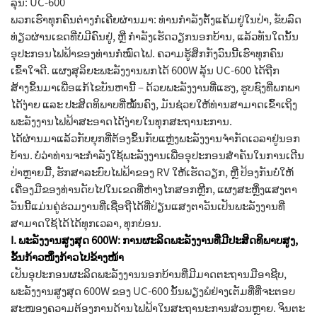
ລຸ້ນ: UC-600
ພວກເຮົາທຸກຄົນຕ່າງກໍເຄີຍຜ່ານມາ: ທ່ານກຳລັງຕັ້ງແຄ້ມຢູ່ໃນປ່າ, ຂັບລົດ
ທ່ຽວຜ່ານເຂດທີ່ບໍ່ມີຄົນຢູ່, ຫຼື ກຳລັງເຮັດວຽກນອກບ້ານ, ແລ້ວທັນໃດນັ້ນ
ອຸປະກອນໄຟຟ້າຂອງທ່ານກໍໝົດໄຟ. ຄວາມຮູ້ສຶກກັງວົນນີ້ເຮົາທຸກຄົນ
ເຂົ້າໃຈດີ. ແຜງສຸລິຍະພະລັງງານພກໄດ້ 600W ລຸ້ນ UC-600 ໄດ້ຖືກ
ສ້າງຂຶ້ນມາເພື່ອແກ້ໄຂບັນຫານີ້ – ດ້ວຍພະລັງງານທີ່ແຮງ, ຮູບຊົງທີ່ພກພາ
ໄດ້ງ່າຍ ແລະ ປະສິດທິພາບທີ່ໝັ້ນຄົງ, ມັນຊ່ວຍໃຫ້ທ່ານສາມາດເຂົ້າເຖິງ
ພະລັງງານໄຟຟ້າສະອາດໄດ້ງ່າຍໃນທຸກສະຖານະການ.
ໄດ້ຜ່ານມາແລ້ວກັບຍຸກທີ່ຕ້ອງຂຶ້ນກັບແຫຼ່ງພະລັງງານຈຳກັດເວລາຢູ່ນອກ
ບ້ານ. ບໍ່ວ່າທ່ານຈະກຳລັງໃຊ້ພະລັງງານເພື່ອອຸປະກອນສຳຄັນໃນການເດີນ
ປ່າຫຼາຍມື້, ຮັກສາລະບົບໄຟຟ້າຂອງ RV ໃຫ້ເຮັດວຽກ, ຫຼື ປ້ອງກັນບໍ່ໃຫ້
ເຄື່ອງມືຂອງທ່ານດັບໄປໃນເຂດທີ່ຫ່າງໄກສອກຫຼີກ, ແຜງສະຫຼິ່ງແສງຕາ
ວັນນີ້ແມ່ນຄູ່ຮ່ວມງານທີ່ເຊື່ອຖືໄດ້ທີ່ປ່ຽນແສງຕາວັນເປັນພະລັງງານທີ່
ສາມາດໃຊ້ໄດ້ໄດ້ທຸກເວລາ, ທຸກບ່ອນ.
I. ພະລັງງານສູງສຸດ 600W: ການຜະລິດພະລັງງານທີ່ມີປະສິດທິພາບສູງ,
ຂັ້ນກ້າວໜຶ່ງກ້າວໄປຂ້າງໜ້າ
ເປັນອຸປະກອນຜະລິດພະລັງງານນອກບ້ານທີ່ມີມາດຕະຖານມືອາຊີບ,
ພະລັງງານສູງສຸດ 600W ຂອງ UC-600 ນັ້ນພຽງພໍຢ່າງເຕັມທີ່ທີ່ຈະຕອບ
ສະໜອງຄວາມຕ້ອງການດ້ານໄຟຟ້າໃນສະຖານະການສ່ວນຫຼາຍ. ຈິນຕະ