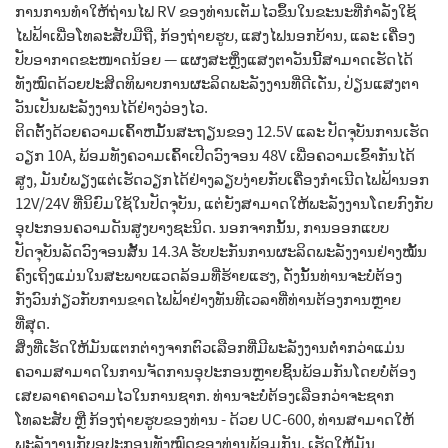
ການການທຳໃຫ້ຖ່ານໄຟ RV ຂອງທ່ານເຕັມໄວຂຶ້ນໃນຂະນະທີ່ກຳລັງໃຊ້
ໄຟຟ້າເພື່ອໂທລະສັບມືຖື, ກ້ອງຖ່າຍຮູບ, ແສງໄຟນອກບ້ານ, ແລະ ເຄື່ອງ
ປັບອາກາດຂະໜາດນ້ອຍ — ແຜງສະຫຼິ່ງແສງຕາວັນນີ້ສາມາດເຮັດໄດ້
ທັງໝົດດ້ວຍປະສິດທິພາບການຜະລິດພະລັງງານທີ່ດີເດັ່ນ, ປ່ຽນແສງຕາ
ວັນເປັນພະລັງງານໄດ້ຢ່າງວ່ອງໄວ.
ຕິດຕັ້ງດ້ວຍຄວາມເຄົ້າຫມັ້ນສະຖຽນຂອງ 12.5V ແລະ ປັດຈຸບັນການເຮັດ
ວຽກ 10A, ພ້ອມທັງຄວາມເຄົ້າເປີດວົງຈອນ 48V ເພື່ອຄວາມເຂົ້າກັນໄດ້
ສູງ, ມັນບໍ່ພຽງແຕ່ເຮັດວຽກໄດ້ຢ່າງລຽບງ່າຍກັບເຄື່ອງກຳເນີດໄຟຟ້ານອກ
12V/24V ທີ່ນິຍົມໃຊ້ໃນປັດຈຸບັນ, ແຕ່ຍັງສາມາດໃຫ້ພະລັງງານໂດຍກົງກັບ
ອຸປະກອນຄວາມດັນສູງບາງຊະນິດ. ນອກຈາກນັ້ນ, ການອອກແບບ
ປັດຈຸບັນລັດວົງຈອນສັ້ນ 14.3A ຮັບປະກັນການຜະລິດພະລັງງານຢ່າງໝັ້ນ
ຄົງເຖິງແມ່ນໃນສະພາບແວດລ້ອມທີ່ຮ້າຍແຮງ, ດັ່ງນັ້ນທ່ານຈະບໍ່ຕ້ອງ
ກັງວົນກ່ຽວກັບການຂາດໄຟຟ້າຢ່າງທັນທີເວລາທີ່ທ່ານຕ້ອງການຫຼາຍ
ທີ່ສຸດ.
ສິ່ງທີ່ເຮັດໃຫ້ມັນແຕກຕ່າງຈາກຕົວເລືອກທີ່ມີພະລັງງານຕ່ຳກວ່າແມ່ນ
ຄວາມສາມາດໃນການຈັດການອຸປະກອນຫຼາຍຊິ້ນພ້ອມກັນໂດຍບໍ່ຕ້ອງ
ເສຍລາຄາຄວາມໄວໃນການຊາກ. ທ່ານຈະບໍ່ຕ້ອງເລືອກວ່າຈະຊາກ
ໂທລະສັບ ຫຼື ກ້ອງຖ່າຍຮູບຂອງທ່ານ - ດ້ວຍ UC-600, ທ່ານສາມາດໃຫ້
ພະລັງງານກັບອຸປະກອນທັງໝົດຂອງທ່ານພ້ອມກັນ, ເຮັດໃຫ້ມັນ