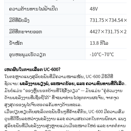
ຄວາມຕ້ານທານໄຟຟ້າເປີດ
48V
ມິຕິທີ່ພັບລົງ
731.75×734.54×
ມິຕິທີ່ກະຈາຍອອກ
4427×731.75×2
ນ້ຳໜັກ
13.8 ກິ​ໂລ
ອຸນຫະພູມເຮັດວຽກ
-10℃~70℃
ເຫດຜົນໃນການເລືອກ UC-600?
ໃນຕະຫຼາດແພງສຸລິຍະພັນທີ່ມີຄວາມໜາແໜ້ນ, UC-600 ມີຂໍ້ດີທີ່
ຊັດເຈນ:
ພະລັງງານພຽງພໍ, ຂະໜາດນ້ອຍ, ແລະ ຄວາມທົນທານທີ່ດີເລີດ
.
ມັນບໍ່ແມ່ນ "ຂອງຫຼິ້ນນອກບ້ານທີ່ໃຊ້ຄັ້ງດຽວ" — ມັນແມ່ນ "ຄູ່ຮ່ວມງານ
ດ້ານພະລັງງານທີ່ເຊື່ອຖືໄດ້" ທີ່ຈະພາທ່ານໄປທຸກການຜະຈົນ, ຈາກຈຸດ
ສູງສຸດຂອງພູໄປຈົນຮອດແຄ້ມທາງດ້ານທະເລ.
ເມື່ອປຽບທຽບກັບຜະລິດຕະພັນອື່ນໆທີ່ຄ້າຍຄືກັນ, UC-600 ມີຄວາມສົມ
ດຸນທີ່ດີຂຶ້ນລະຫວ່າງພະລັງງານ ແລະ ຄວາມສະດວກໃນການພົກພາ. ແພງ
ສຸລິຍະພັນທີ່ມີພະລັງງານສູງຫຼາຍແມ່ນມີຂະໜາດໃຫຍ່ ແລະ ຍາກຕໍ່ການ