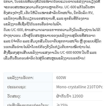
ພົກພາ, ໃນຂະນະທີ່ແພງທີ່ມີຂະໜາດນ້ອຍແມ່ນຂາດພະລັງງານພຽງພໍທີ່
ຈະຕອບສະໜອງຄວາມຕ້ອງການຫຼາຍດ້ານ. UC-600 ແກ້ໄຂບັນຫາ
ທັງສອງຢ່າງນີ້, ເຮັດໃຫ້ມັນເໝາະສຳລັບນັກຜະຈົນ, ນັກຂັບລົດ RV,
ພະນັກງານທີ່ເຮັດວຽກນອກສະຖານທີ່, ແລະ ທຸກຄົນທີ່ຕ້ອງການ
ພະລັງງານທີ່ເຊື່ອຖືໄດ້ນອກເຄືອຂ່າຍໄຟຟ້າ.
ດ້ວຍ UC-600, ທ່ານສາມາດລາອອກຈາກຄວາມກັງວົນເລື່ອງຖ່ານໄຟໄດ້
ຢ່າງຖາວອນ. ເຂົ້າສູ່ອິດສະຫຼະພາບຂອງພະລັງງານສຸລິຍະທີ່ສະອາດ
ແລະ ບໍ່ຈຳກັດ ແລະ ສົມບຸກສົມບັນດາກັບທຸກການຜະຈົນ ຫຼື ຮູບແບບຊີວິດ
ນອກເຄືອຂ່າຍໄຟຟ້າໂດຍບໍ່ຕ້ອງກັງວົນກ່ຽວກັບການໝົດຖ່ານໄຟ.
ສັ່ງຊື້ແຜງສຸກເສີນພະລັງງານແສງຕາເວັນ UC-600 600W ວັນນີ້ ແລະ
ເລີ່ມຕົ້ນຂັ້ນຕອນທຳອິດໄປສູ່ອິດສະຫຼະພະລັງງານນອກບ້ານ!
ພະລັງງານອັດຕາ:
600W
ປະເພດເຊວ:
Mono-crystalline 210TOPco
ວັດສະດຸ:
ຜ້າກັນນ້ຳ 1200D
ປະສິດທິພາບການຖ່າຍໂຍນ:
≥25%