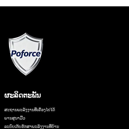
ຜະລິດຕະພັນ
ສະຖານພະລັງງານທີ່ເຄື່ອງໄປໄດ້
ພານສຸນາມີ້ວ
ລະບົບເກັບຮັກສາພະລັງງານທີ່ບ້ານ