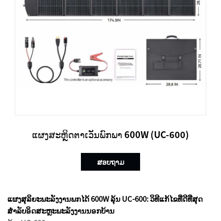
ແຜງສະຫຼິດຕາເວັນພົກພາ 600W (UC-600)
ສອບຖາມ
ແຜງສຸລິຍະພະລັງງານພກໄດ້ 600W ລຸ້ນ UC-600: ວິທີແກ້ໄຂທີ່ດີທີ່ສຸດ
ສຳລັບອິດສະຫຼະພະລັງງານນອກບ້ານ