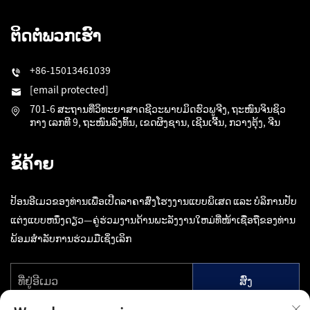
ຕິດຕໍ່ພວກເຮົາ
+86-15013461039
[email protected]
701-6 ສະຖານທີ່ວິທະຍາສາດຊີວະພາບມິດຮົວພູຈີງ, ຖະໜົນຈິນຊິວ
ກາງ ເລກທີ 9, ຖະໜົນລົງທິ້ນ, ເຂດຜິງຊານ, ເຊີນເຈີ້ນ, ກວາງຕຸ້ງ, ຈີນ
ຂໍ້ຄ້າຍ
ປ້ອນອີເມວຂອງທ່ານເພື່ອເປີດລາຄາສົ່ງໂຮງງານແບບພິເສດ ແລະ ບໍລິການປັບ
ແຕ່ງແບບຫນຶ່ງດຽວ—ຄູ່ຮ່ວມງານດ້ານພະລັງງານໃຫມ່ທີ່ໜ້າເຊື່ອຖືຂອງທ່ານ
ພ້ອມສຳລັບການຮ່ວມມືເຊິ່ງເລິກ
ສົ່ງ