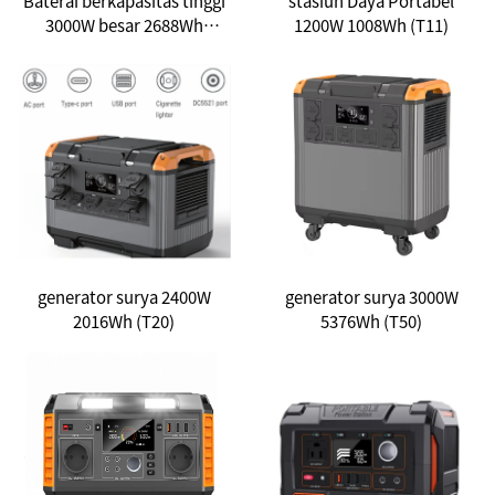
Baterai berkapasitas tinggi
stasiun Daya Portabel
3000W besar 2688Wh
1200W 1008Wh (T11)
Lifepo4, generator surya
portabel untuk peralatan
rumah tangga dengan opsi
port output ganda AC 110V
230V, satu set tanpa
pemasangan
generator surya 2400W
generator surya 3000W
2016Wh (T20)
5376Wh (T50)