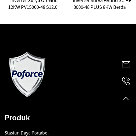
inverter Surya Off-Grid
Inverter Surya Hybrid SC HF
12KW PV15000-48 S12.0 -
8000-48 PLUS 8KW Berdaya
Solusi Tenaga Efisien untuk
Tinggi: Mendefinisikan
Penggunaan Rumah &
Ulang Kebebasan Energi
Komersial
Anda
Produk
Stasiun Daya Portabel