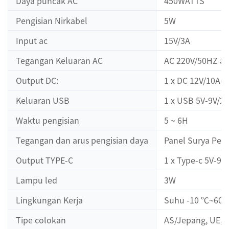
Daya puncak AC
450WATTS
Pengisian Nirkabel
5W
Input ac
15V/3A
Tegangan Keluaran AC
AC 220V/50HZ at
Output DC:
1 x DC 12V/10A(D
Keluaran USB
1 x USB 5V-9V/2A
Waktu pengisian
5 ~ 6H
Tegangan dan arus pengisian daya
Panel Surya Pen
Output TYPE-C
1 x Type-c 5V-9V
Lampu led
3W
Lingkungan Kerja
Suhu -10 ℃~60
Tipe colokan
AS/Jepang, UE, In