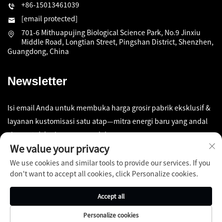
+86-15013461039
[email protected]
701-6 Mithuapujing Biological Science Park, No.9 Jinxiu
Middle Road, Longtian Street, Pingshan District, Shenzhen,
Guangdong, China
Newsletter
Isi email Anda untuk membuka harga grosir pabrik eksklusif &
layanan kustomisasi satu atap—mitra energi baru yang andal
siap untuk kerja sama mendalam
We value your privacy
We use cookies and similar tools to provide our services. If you
Kirim
don't want to accept all cookies, click Personalize cookies.
Accept all
Personalize cookies