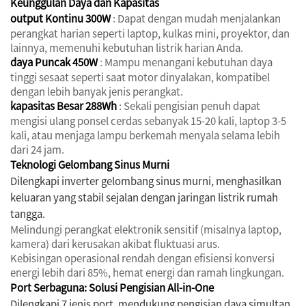
Keunggulan Daya dan Kapasitas
output Kontinu 300W
: Dapat dengan mudah menjalankan
perangkat harian seperti laptop, kulkas mini, proyektor, dan
lainnya, memenuhi kebutuhan listrik harian Anda.
daya Puncak 450W
: Mampu menangani kebutuhan daya
tinggi sesaat seperti saat motor dinyalakan, kompatibel
dengan lebih banyak jenis perangkat.
kapasitas Besar 288Wh
: Sekali pengisian penuh dapat
mengisi ulang ponsel cerdas sebanyak 15-20 kali, laptop 3-5
kali, atau menjaga lampu berkemah menyala selama lebih
dari 24 jam.
Teknologi Gelombang Sinus Murni
Dilengkapi inverter gelombang sinus murni, menghasilkan
keluaran yang stabil sejalan dengan jaringan listrik rumah
tangga.
Melindungi perangkat elektronik sensitif (misalnya laptop,
kamera) dari kerusakan akibat fluktuasi arus.
Kebisingan operasional rendah dengan efisiensi konversi
energi lebih dari 85%, hemat energi dan ramah lingkungan.
Port Serbaguna: Solusi Pengisian All-in-One
Dilengkapi 7 jenis port, mendukung pengisian daya simultan