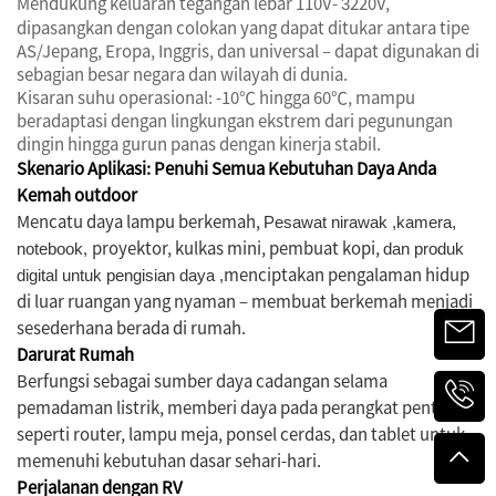
Mendukung keluaran tegangan lebar 110V-
220V,
3
dipasangkan dengan colokan yang dapat ditukar antara tipe
AS/Jepang, Eropa, Inggris, dan universal – dapat digunakan di
sebagian besar negara dan wilayah di dunia.
Kisaran suhu operasional: -10℃ hingga 60℃, mampu
beradaptasi dengan lingkungan ekstrem dari pegunungan
dingin hingga gurun panas dengan kinerja stabil.
Skenario Aplikasi: Penuhi Semua Kebutuhan Daya Anda
Kemah outdoor
Mencatu daya lampu berkemah,
Pesawat nirawak
,kamera,
proyektor, kulkas mini, pembuat kopi,
notebook,
dan produk
menciptakan pengalaman hidup
digital untuk pengisian daya
,
di luar ruangan yang nyaman – membuat berkemah menjadi
sesederhana berada di rumah.
Darurat Rumah
Berfungsi sebagai sumber daya cadangan selama
pemadaman listrik, memberi daya pada perangkat penting
seperti router, lampu meja, ponsel cerdas, dan tablet untuk
memenuhi kebutuhan dasar sehari-hari.
Perjalanan dengan RV