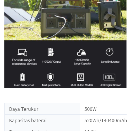
Daya Terukur
500W
Kapasitas baterai
520Wh/140400mAh/3