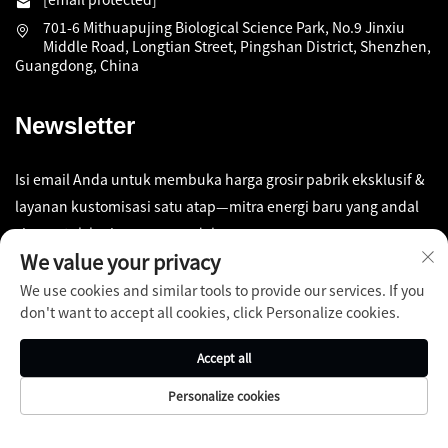
701-6 Mithuapujing Biological Science Park, No.9 Jinxiu
Middle Road, Longtian Street, Pingshan District, Shenzhen,
Guangdong, China
Newsletter
Isi email Anda untuk membuka harga grosir pabrik eksklusif &
layanan kustomisasi satu atap—mitra energi baru yang andal
siap untuk kerja sama mendalam
We value your privacy
We use cookies and similar tools to provide our services. If you
Kirim
don't want to accept all cookies, click Personalize cookies.
Accept all
Personalize cookies
Hak Cipta © Shenzhen Pinfang Chuangfu Technology Co., Ltd.