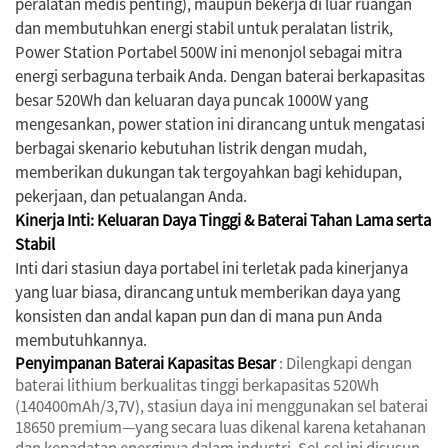
peralatan medis penting), maupun bekerja di luar ruangan
dan membutuhkan energi stabil untuk peralatan listrik,
Power Station Portabel 500W ini menonjol sebagai mitra
energi serbaguna terbaik Anda. Dengan baterai berkapasitas
besar 520Wh dan keluaran daya puncak 1000W yang
mengesankan, power station ini dirancang untuk mengatasi
berbagai skenario kebutuhan listrik dengan mudah,
memberikan dukungan tak tergoyahkan bagi kehidupan,
pekerjaan, dan petualangan Anda.
Kinerja Inti: Keluaran Daya Tinggi & Baterai Tahan Lama serta
Stabil
Inti dari stasiun daya portabel ini terletak pada kinerjanya
yang luar biasa, dirancang untuk memberikan daya yang
konsisten dan andal kapan pun dan di mana pun Anda
membutuhkannya.
Penyimpanan Baterai Kapasitas Besar
: Dilengkapi dengan
baterai lithium berkualitas tinggi berkapasitas 520Wh
(140400mAh/3,7V), stasiun daya ini menggunakan sel baterai
18650 premium—yang secara luas dikenal karena ketahanan
dan kepadatan energinya dalam industri. Sel-sel ini disusun