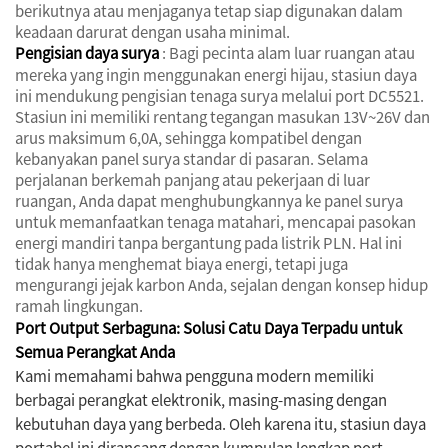
berikutnya atau menjaganya tetap siap digunakan dalam
keadaan darurat dengan usaha minimal.
Pengisian daya surya
: Bagi pecinta alam luar ruangan atau
mereka yang ingin menggunakan energi hijau, stasiun daya
ini mendukung pengisian tenaga surya melalui port DC5521.
Stasiun ini memiliki rentang tegangan masukan 13V~26V dan
arus maksimum 6,0A, sehingga kompatibel dengan
kebanyakan panel surya standar di pasaran. Selama
perjalanan berkemah panjang atau pekerjaan di luar
ruangan, Anda dapat menghubungkannya ke panel surya
untuk memanfaatkan tenaga matahari, mencapai pasokan
energi mandiri tanpa bergantung pada listrik PLN. Hal ini
tidak hanya menghemat biaya energi, tetapi juga
mengurangi jejak karbon Anda, sejalan dengan konsep hidup
ramah lingkungan.
Port Output Serbaguna: Solusi Catu Daya Terpadu untuk
Semua Perangkat Anda
Kami memahami bahwa pengguna modern memiliki
berbagai perangkat elektronik, masing-masing dengan
kebutuhan daya yang berbeda. Oleh karena itu, stasiun daya
portabel ini dirancang dengan kumpulan lengkap port