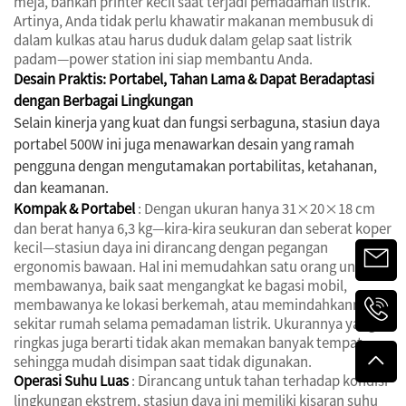
meja, bahkan printer kecil saat terjadi pemadaman listrik.
Artinya, Anda tidak perlu khawatir makanan membusuk di
dalam kulkas atau harus duduk dalam gelap saat listrik
padam—power station ini siap membantu Anda.
Desain Praktis: Portabel, Tahan Lama & Dapat Beradaptasi
dengan Berbagai Lingkungan
Selain kinerja yang kuat dan fungsi serbaguna, stasiun daya
portabel 500W ini juga menawarkan desain yang ramah
pengguna dengan mengutamakan portabilitas, ketahanan,
dan keamanan.
Kompak & Portabel
: Dengan ukuran hanya 31×20×18 cm
dan berat hanya 6,3 kg—kira-kira seukuran dan seberat koper
kecil—stasiun daya ini dirancang dengan pegangan
ergonomis bawaan. Hal ini memudahkan satu orang untuk
membawanya, baik saat mengangkat ke bagasi mobil,
membawanya ke lokasi berkemah, atau memindahkannya di
sekitar rumah selama pemadaman listrik. Ukurannya yang
ringkas juga berarti tidak akan memakan banyak tempat,
sehingga mudah disimpan saat tidak digunakan.
Operasi Suhu Luas
: Dirancang untuk tahan terhadap kondisi
lingkungan ekstrem, stasiun daya ini memiliki kisaran suhu