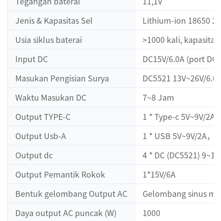
Tegangan baterai
11,1V
Jenis & Kapasitas Sel
Lithium-ion 18650 26
Usia siklus baterai
>1000 kali, kapasita
Input DC
DC15V/6.0A (port DC 
Masukan Pengisian Surya
DC5521 13V~26V/6.0
Waktu Masukan DC
7~8 Jam
Output TYPE-C
1 * Type-c 5V~9V/2A,
Output Usb-A
1 * USB 5V~9V/2A，QC 
Output dc
4 * DC (DC5521) 9~12,
Output Pemantik Rokok
1*15V/6A
Bentuk gelombang Output AC
Gelombang sinus mu
Daya output AC puncak (W)
1000