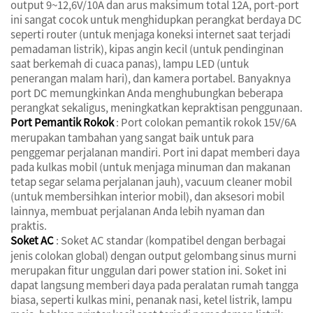
output 9~12,6V/10A dan arus maksimum total 12A, port-port
ini sangat cocok untuk menghidupkan perangkat berdaya DC
seperti router (untuk menjaga koneksi internet saat terjadi
pemadaman listrik), kipas angin kecil (untuk pendinginan
saat berkemah di cuaca panas), lampu LED (untuk
penerangan malam hari), dan kamera portabel. Banyaknya
port DC memungkinkan Anda menghubungkan beberapa
perangkat sekaligus, meningkatkan kepraktisan penggunaan.
Port Pemantik Rokok
: Port colokan pemantik rokok 15V/6A
merupakan tambahan yang sangat baik untuk para
penggemar perjalanan mandiri. Port ini dapat memberi daya
pada kulkas mobil (untuk menjaga minuman dan makanan
tetap segar selama perjalanan jauh), vacuum cleaner mobil
(untuk membersihkan interior mobil), dan aksesori mobil
lainnya, membuat perjalanan Anda lebih nyaman dan
praktis.
Soket AC
: Soket AC standar (kompatibel dengan berbagai
jenis colokan global) dengan output gelombang sinus murni
merupakan fitur unggulan dari power station ini. Soket ini
dapat langsung memberi daya pada peralatan rumah tangga
biasa, seperti kulkas mini, penanak nasi, ketel listrik, lampu