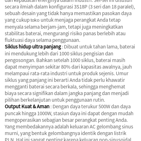
secara ilmiah dalam konfigurasi 3S18P (3 seri dan 18 paralel),
sebuah desain yang tidak hanya memastikan pasokan daya
yang cukup
untuk menjaga perangkat Anda tetap
toko
menyala selama berjam-jam, tetapi juga meningkatkan
stabilitas baterai, mengurangi risiko panas berlebih atau
fluktuasi daya selama penggunaan.
Siklus hidup ultra panjang
: Dibuat untuk tahan lama, baterai
ini mendukung lebih dari 1000 siklus pengisian dan
pengosongan. Bahkan setelah 1000 siklus, baterai masih
dapat menyimpan sekitar 80% dari kapasitas awalnya, jauh
melampaui rata-rata industri untuk produk sejenis. Umur
siklus yang panjang ini berarti Anda tidak perlu khawatir
mengganti baterai secara berkala, sehingga menghemat
biaya secara signifikan dalam jangka panjang dan menjadi
pilihan berkelanjutan untuk penggunaan rutin.
Output Kuat & Aman
: Dengan daya terukur 500W dan daya
puncak hingga 1000W, stasiun daya ini dapat dengan mudah
mengoperasikan sebagian besar perangkat penting Anda.
Yang membedakannya adalah keluaran AC gelombang sinus
murni, yang bentuk gelombangnya identik dengan listrik
PLN. Hal ini sangat penting karena keluaran non-sinusoidal