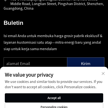
Middle Road, Longtian Street, Pingshan District, Shenzhen,
Guangdong, China
Buletin
Isi email Anda untuk membuka harga grosir pabrik eksklusif &
layanan kustomisasi satu atap—mitra energi baru yang andal
siap untuk kerja sama mendalam
Kirim
We value your privacy
We use cookies and similar tools to provide our services. If you
don't want to accept all cookies, click Personalize cookies.
Hak Cipta © Shenzhen Pinfang Chuangfu Technology Co., Ltd.
Accept all
Seluruh Hak Dilindungi -
Kebijakan Privasi
-
BLOG
Personalize cookies