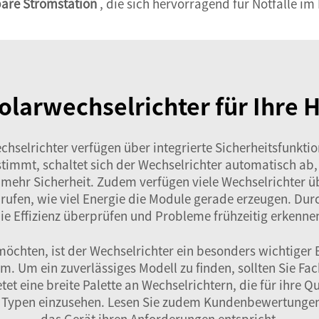
bare Stromstation
, die sich hervorragend für Notfälle im 
larwechselrichter für Ihre H
wechselrichter verfügen über integrierte Sicherheitsfunk
ht stimmt, schaltet sich der Wechselrichter automatisch
mehr Sicherheit. Zudem verfügen viele Wechselrichter 
ufen, wie viel Energie die Module gerade erzeugen. Durc
ie Effizienz überprüfen und Probleme frühzeitig erkenne
öchten, ist der Wechselrichter ein besonders wichtiger 
. Um ein zuverlässiges Modell zu finden, sollten Sie Fac
et eine breite Palette an Wechselrichtern, die für ihre Q
 Typen einzusehen. Lesen Sie zudem Kundenbewertungen –
das Gerät ihren Anforderungen entspricht.