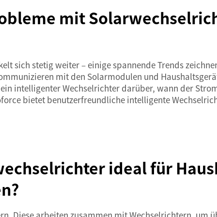
bleme mit Solarwechselrich
elt sich stetig weiter – einige spannende Trends zeichne
e kommunizieren mit den Solarmodulen und Haushaltsgerät
 ein intelligenter Wechselrichter darüber, wann der Stro
oforce bietet benutzerfreundliche intelligente Wechselri
chselrichter ideal für Hausb
en?
ern. Diese arbeiten zusammen mit Wechselrichtern, um ü