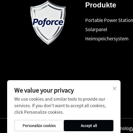
Produkte
Portable Power Statio
Solarpanel
Heimspeichersystem
We value your privacy
We use cookies and similar tools to provide our
services. If you don't want to accept all cookies,
click Personalize cookies.
Personalize cookies
Accept all
Copyright © Shenzhen Pinfang Chuangfu Technology C