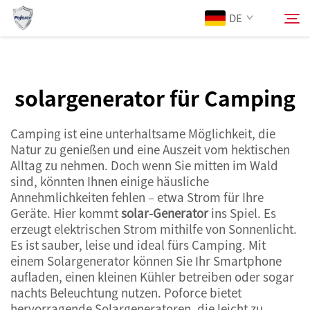
Solar-Generatoren
DE
ins Spiel.">
Über Uns
solargenerator für Camping
Suchen
Produkte
Camping ist eine unterhaltsame Möglichkeit, die
Natur zu genießen und eine Auszeit vom hektischen
Alltag zu nehmen. Doch wenn Sie mitten im Wald
Dienstleistungen
sind, könnten Ihnen einige häusliche
Annehmlichkeiten fehlen – etwa Strom für Ihre
Neuigkeiten
Geräte. Hier kommt
solar-Generator
ins Spiel. Es
erzeugt elektrischen Strom mithilfe von Sonnenlicht.
Es ist sauber, leise und ideal fürs Camping. Mit
Kontaktieren Sie uns
einem Solargenerator können Sie Ihr Smartphone
aufladen, einen kleinen Kühler betreiben oder sogar
nachts Beleuchtung nutzen. Poforce bietet
hervorragende Solargeneratoren, die leicht zu