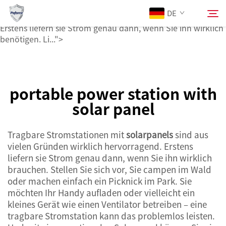
Solarmodulen
DE
sind aus zahlreichen Gründen wirklich hervorragend.
Erstens liefern sie Strom genau dann, wenn Sie ihn wirklich
benötigen. Li...">
Über Uns
Suchen
portable power station with
Produkte
solar panel
Dienstleistungen
Tragbare Stromstationen mit
solarpanels
sind aus
vielen Gründen wirklich hervorragend. Erstens
Neuigkeiten
liefern sie Strom genau dann, wenn Sie ihn wirklich
brauchen. Stellen Sie sich vor, Sie campen im Wald
oder machen einfach ein Picknick im Park. Sie
Kontaktieren Sie uns
möchten Ihr Handy aufladen oder vielleicht ein
kleines Gerät wie einen Ventilator betreiben – eine
tragbare Stromstation kann das problemlos leisten.