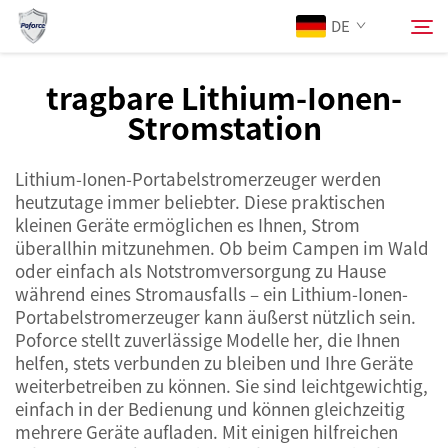
DE
tragbare Lithium-Ionen-
Stromstation
Über Uns
Suchen
Lithium-Ionen-Portabelstromerzeuger werden
Produkte
heutzutage immer beliebter. Diese praktischen
kleinen Geräte ermöglichen es Ihnen, Strom
Dienstleistungen
überallhin mitzunehmen. Ob beim Campen im Wald
oder einfach als Notstromversorgung zu Hause
während eines Stromausfalls – ein Lithium-Ionen-
Neuigkeiten
Portabelstromerzeuger kann äußerst nützlich sein.
Poforce stellt zuverlässige Modelle her, die Ihnen
helfen, stets verbunden zu bleiben und Ihre Geräte
Kontaktieren Sie uns
weiterbetreiben zu können. Sie sind leichtgewichtig,
einfach in der Bedienung und können gleichzeitig
mehrere Geräte aufladen. Mit einigen hilfreichen