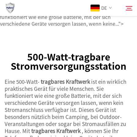
tragbare Stromversorgungsstation
DE
ist ein wirklich praktisches Gerät für viele Anwender. Sie
funktioniert wie eine große Batterie, mit der sich
verschiedene Geräte versorgen lassen, wenn keine...">
Über Uns
Suchen
500-Watt-tragbare
Produkte
Stromversorgungsstation
Dienstleistungen
Eine 500-Watt-
tragbares Kraftwerk
ist ein wirklich
praktisches Gerät für viele Menschen. Sie
Neuigkeiten
funktioniert wie eine große Batterie, mit der sich
verschiedene Geräte versorgen lassen, wenn kein
Stromanschluss verfügbar ist. Dieses Gerät ist
Kontaktieren Sie uns
besonders nützlich beim Camping, bei Outdoor-
Veranstaltungen oder sogar bei Stromausfällen zu
Hause. Mit
tragbares Kraftwerk
, können Sie Ihr