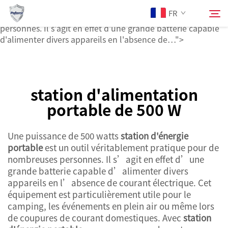
station d'alimentation portable
FR
de 500 W est un outil très pratique pour de nombreuses
personnes. Il s'agit en effet d'une grande batterie capable
d'alimenter divers appareils en l'absence de…">
À Propos de Nous
Rechercher
station d'alimentation
Produits
portable de 500 W
Services
Une puissance de 500 watts
station d'énergie
portable
est un outil véritablement pratique pour de
Actualités
nombreuses personnes. Il s’agit en effet d’une
grande batterie capable d’alimenter divers
appareils en l’absence de courant électrique. Cet
Contactez-nous
équipement est particulièrement utile pour le
camping, les événements en plein air ou même lors
de coupures de courant domestiques. Avec
station