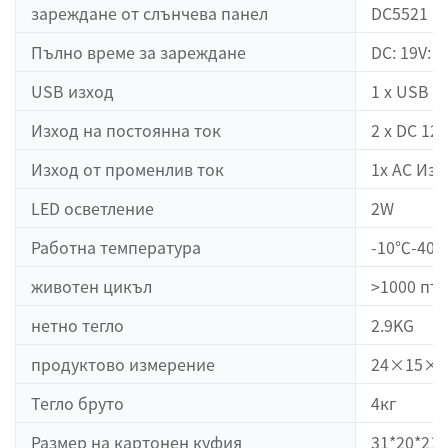
зареждане от слънчева панел
DC5521 18
Пълно време за зареждане
DC: 19V: 8
USB изход
1 x USB 5
Изход на постоянна ток
2 x DC 12
Изход от променлив ток
1x AC Изх
LED осветление
2W
Работна температура
-10℃-40
животен цикъл
>1000 пъ
нетно тегло
2.9KG
продуктово измерение
24×15×1
Тегло бруто
4кг
Размер на картонен куфия
31*20*21 