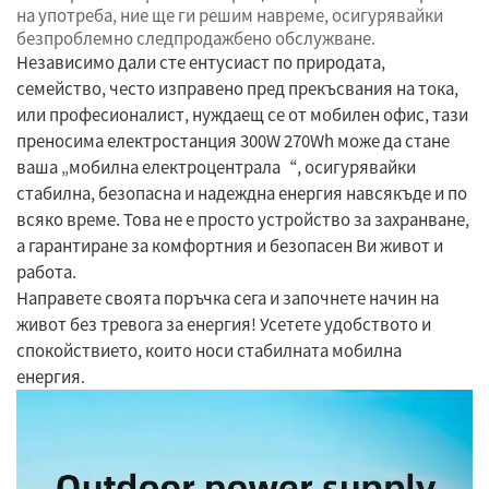
на употреба, ние ще ги решим навреме, осигурявайки
безпроблемно следпродажбено обслужване.
Независимо дали сте ентусиаст по природата,
семейство, често изправено пред прекъсвания на тока,
или професионалист, нуждаещ се от мобилен офис, тази
преносима електростанция 300W 270Wh може да стане
ваша „мобилна електроцентрала“, осигурявайки
стабилна, безопасна и надеждна енергия навсякъде и по
всяко време. Това не е просто устройство за захранване,
а гарантиране за комфортния и безопасен Ви живот и
работа.
Направете своята поръчка сега и започнете начин на
живот без тревога за енергия! Усетете удобството и
спокойствието, които носи стабилната мобилна
енергия.