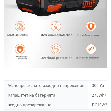
AC непрекъснато изходно напрежение
300 Уат
Капацитет на батерията
270Wh/70
входно презареждане
DC19V/2,0