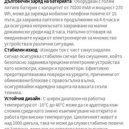
Дълговечен заряд на батерията
: Оборудван с голям
литиев батерия с капацитет от 70200 mAh и мощност 270
Wh, може да зарежда мобилни телефони повече от 15
пъти, да захранва лаптопи в продължение на 4-6 часа и
да осигурява непрекъснато захранване на малки
домакински уреди над 8 часа. Напълно отговаря на
ежедневните нужди от електроенергия за множество
устройства в различни ситуации.
Стабилен изход
: Изходен ток с чист синусоидален
сигнал осигурява стабилен сигнал без смущения, който
безопасно задвижва прецизни електронни устройства
като компютри, камери и прожектори. Ефективно
предотвратявавава повреди на уредите, причинени от
обикновени блокове с правоъгълна вълна,
осигурявайки надеждна защита на вашата скъпа
техника.
Устойчив дизайн
: С широк диапазон на работна
температура от -10°С до 40°С може да се адаптира към
сложни среди като зимно къмпингуване на открито и
работа при високи температури. Цикличният живот е
над 1000 цикъла, така че може да служи стабилно повече
от 3 години, дори ако се използва веднъж дневно,