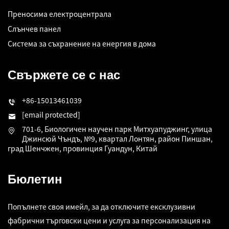
Преносима електроцентрала
Слънчев панел
Система за съхранение на енергия в дома
Свържете се с нас
+86-15013461039
[email protected]
701-6, Биологичен научен парк Митхуапуджинг, улица
Джинсюй Чъндъ, №9, квартал Лонтян, район Пиншан,
град Шенчжен, провинция Гуандун, Китай
Бюлетин
Попълнете своя имейл, за да отключите ексклузивни
фабрични търговски цени и услуга за персонализация на