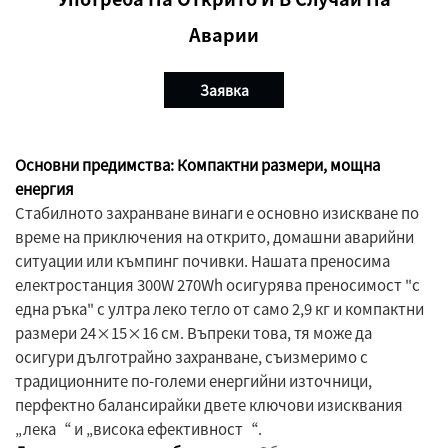
Аварии
Заявка
Основни предимства: Компактни размери, мощнa
енергия
Стабилното захранване винаги е основно изискване по
време на приключения на открито, домашни аварийни
ситуации или къмпинг почивки. Нашата преносима
електростанция 300W 270Wh осигурява преносимост "с
една ръка" с ултра леко тегло от само 2,9 кг и компактни
размери 24×15×16 см. Въпреки това, тя може да
осигури дълготрайно захранване, съизмеримо с
традиционните по-големи енергийни източници,
перфектно балансирайки двете ключови изисквания
„лека“ и „висока ефективност“.