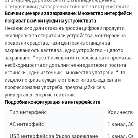
осигурявайки дългосрочна стойност за потребителите.
Всички сценарии за захранване: Множество интерфейси
покриват всички нужди на устройствата
Независимо дали става въпрос за цифрови продукти,
екипировка за открито или устройства, монтирани на
превозни средства, тази централна станция за
захранване осъществява „едно устройство – цялото
захранване“ чрез 7 изходни интерфейса, като премахва
необходимостта от допълнителни адаптери и постига
истински „един източник – множество употреби“. Тя
изцяло покрива нуждите от енергия за ежедневна и
професионална употреба, превръщайки се в
универсален енергиен спътник.
Подробна конфигурация на интерфейсите
Тип интерфейс
Количество 
AC интерфейс
1 канал, 30
USB интерфейс за бързо зареждане
1 канал, QC3