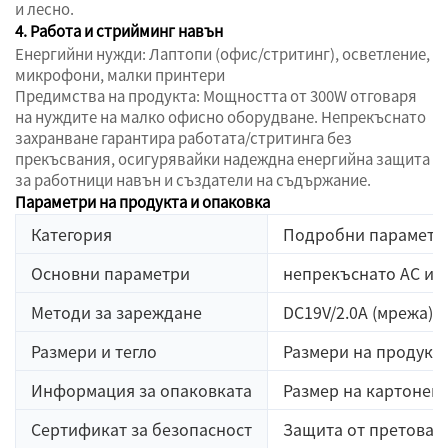
и лесно.
4. Работа и стрийминг навън
Енергийни нужди: Лаптопи (офис/стритинг), осветление,
микрофони, малки принтери
Предимства на продукта: Мощността от 300W отговаря
на нуждите на малко офисно оборудване. Непрекъснато
захранване гарантира работата/стритинга без
прекъсвания, осигурявайки надеждна енергийна защита
за работници навън и създатели на съдържание.
Параметри на продукта и опаковка
Категория
Подробни параметр
Основни параметри
непрекъснато AC из
Методи за зареждане
DC19V/2.0A (мрежа), 
Размери и тегло
Размери на продукта:
Информация за опаковката
Размер на картонена
Сертификат за безопасност
Защита от претовар