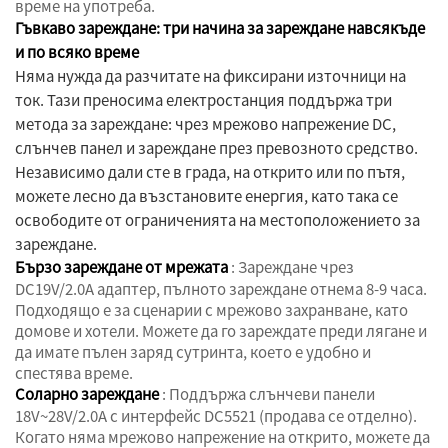
време на употреба.
Гъвкаво зареждане: три начина за зареждане навсякъде
и по всяко време
Няма нужда да разчитате на фиксирани източници на
ток. Тази преносима електростанция поддържа три
метода за зареждане: чрез мрежово напрежение DC,
слънчев панел и зареждане през превозното средство.
Независимо дали сте в града, на открито или по пътя,
можете лесно да възстановите енергия, като така се
освободите от ограниченията на местоположението за
зареждане.
Бързо зареждане от мрежата
: Зареждане чрез
DC19V/2.0A адаптер, пълното зареждане отнема 8-9 часа.
Подходящо е за сценарии с мрежово захранване, като
домове и хотели. Можете да го зареждате преди лягане и
да имате пълен заряд сутринта, което е удобно и
спестява време.
Соларно зареждане
: Поддържа слънчеви панели
18V~28V/2.0A с интерфейс DC5521 (продава се отделно).
Когато няма мрежово напрежение на открито, можете да