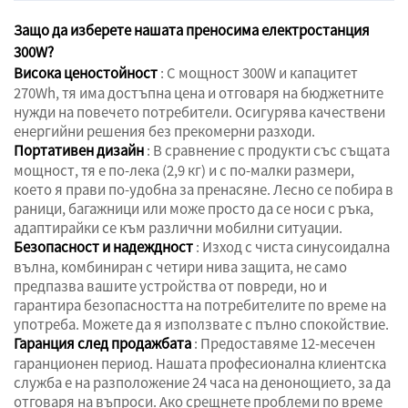
Защо да изберете нашата преносима електростанция
300W?
Висока ценостойност
: С мощност 300W и капацитет
270Wh, тя има достъпна цена и отговаря на бюджетните
нужди на повечето потребители. Осигурява качествени
енергийни решения без прекомерни разходи.
Портативен дизайн
: В сравнение с продукти със същата
мощност, тя е по-лека (2,9 кг) и с по-малки размери,
което я прави по-удобна за пренасяне. Лесно се побира в
раници, багажници или може просто да се носи с ръка,
адаптирайки се към различни мобилни ситуации.
Безопасност и надеждност
: Изход с чиста синусоидална
вълна, комбиниран с четири нива защита, не само
предпазва вашите устройства от повреди, но и
гарантира безопасността на потребителите по време на
употреба. Можете да я използвате с пълно спокойствие.
Гаранция след продажбата
: Предоставяме 12-месечен
гаранционен период. Нашата професионална клиентска
служба е на разположение 24 часа на денонощието, за да
отговаря на въпроси. Ако срещнете проблеми по време