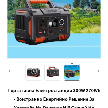
Портативна Електростанция 300W 270Wh
- Всестранно Енергийно Решение За
Употреба На Открито И В Случай На