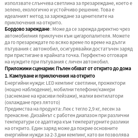
използвате слънчева светлина за презареждане, което е
зелено, екологично и устойчиво решение. Това е
идеалният метод за зареждане за ценителите на
приключения на открито.
Бордово зареждане
: Може да се зарежда директно чрез
автомобилния приклучен към цигаропалителя. Можете
да го презареждате по всяко време по време на дълги
пътувания с автомобил, осигурявайки достатъчен заряд
при пристигане в крайната точка. Перфектно отговаря
на нуждите при пътувания с личен автомобил.
Приложими сценарии: Пълен обхват от открито до дома
1. Кампуване и приключения на открито
Енергийни нужди: LED кемпинг светлини, прожектори
(нощно наблюдение), мобилни телефони/камери
(заснемане на красиви пейзажи), малки вентилатори
(охлаждане през лятото)
Предимства на продукта: Лек с тегло 2,9 кг, лесен за
пренасяне. Дизайнът с работен диапазон при различни
температури се адаптира към температурните разлики
на открито. Един заряд може да покрие основните
енергийни нужди за 2-3 дни кемпинг, като ви позволява