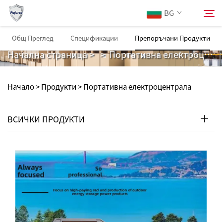
BG
Портативна електроцентрала
Общ Преглед
Спецификации
Препоръчани Продукти
Начална страница
>
>
Портативна електроцентрала
За Нас
Търсене
Начало >
Продукти
>
Портативна електроцентрала
Продукти
ВСИЧКИ ПРОДУКТИ
Услуги
Изтегляне
Новини
Свържете Се с Нас