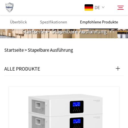
DE
Stapelbare Ausführung
Überblick
Spezifikationen
Empfohlene Produkte
Startseite
>
Stapelbare Ausführung
Über Uns
Suchen
Startseite >
Stapelbare Ausführung
Produkte
ALLE PRODUKTE
Dienstleistungen
Herunterladen
News
Kontaktieren Sie Uns