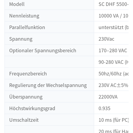
Modell
SC DHF 5500-4
Nennleistung
10000 VA / 100
Parallelfunktion
unterstützt (bis
Spannung
230Vac
Optionaler Spannungsbereich
170–280 VAC (P
90-280 VAC (Ha
Frequenzbereich
50hz/60hz (ada
Regulierung der Wechselspannung
230V AC±5%
Überspannung
22000VA
Höchstwirkungsgrad
0.935
Umschaltzeit
10 ms (für PC)
20 ms (für Haus