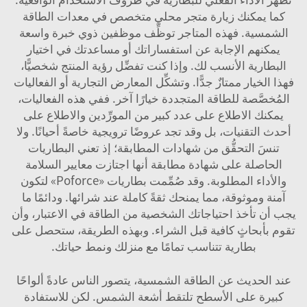
كما يمكنك زيارة متجر محلي متخصص في معدات الطاقة
الشمسية. فهذه المتاجر توظِّف موظفين ذوي خبرة واسعة
يمكنهم الإجابة عن استفساراتك أو مساعدتك في اختيار
البطارية الأنسب لك. وإذا كنت تفضِّل رؤية المنتج شخصيًّا،
فهذا الخيار ممتازٌ جدًّا. وتشكِّل المعارض التجارية أو الفعاليات
المُخصَّصة للطاقة المتجددة خيارًا آخر. ففي هذه الفعاليات،
يمكنك الاطلاع على عدد كبير من المورِّدين والاطلاع على
أحدث التقنيات، بل وقد تجد عروضًا ترويجية خاصةً أحيانًا. ولا
تنسَ التحقُّق من شهادات المطابقة؛ إذ تعني البطاريات
الحاصلة على شهادة مطابقة أنها اجتازت معايير السلامة
والأداء المطلوبة. وقد صُمِّمت بطاريات «Poforce» لتكون
آمنة وموثوقة، مما يمنحك ثقةً كاملة عند شرائها. ودائمًا ما
يجب أن تأخذ احتياجاتك الشخصية من الطاقة في الاعتبار، وأن
تقوم بأبحاثٍ كافية قبل الشراء. وبهذه الطريقة، ستحصل على
بطارية تتناسب تمامًا مع منزلك ونمط حياتك.
عند الحديث عن الطاقة الشمسية، يتصور الناس عادةً ألواحًا
كبيرة على الأسطح تلتقط أشعة الشمس. لكن للاستفادة