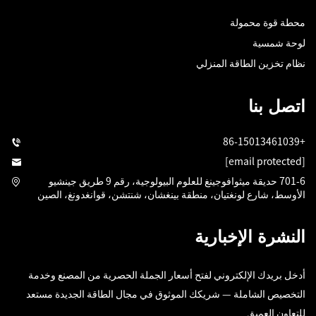
محطة قوة محمولة
لوحة شمسية
نظام تخزين الطاقة المنزلي
اتصل بنا
+86-15013461039
[email protected]
701-6 حديقة ميثوافوجينغ للعلوم البيولوجية، رقم 9 طريق جينشيو
الأوسط، شارع لونغتيان، منطقة بينغشان، شنتشن، قوانغدونغ، الصين
النشرة الإخبارية
أدخل بريدك الإلكتروني لفتح أسعار الجملة الحصرية من المصنع وخدمة
التخصيص الشاملة — شريكك الموثوق في مجال الطاقة الجديدة مستعد
للتعاون العميق