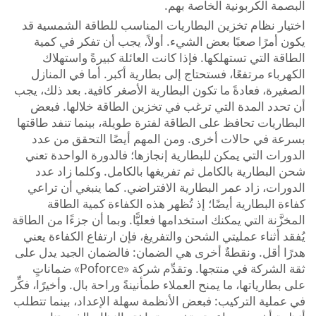
البصمة الكربونية الخاصة بهم.
اختيار نظام تخزين البطاريات المناسب للطاقة الشمسية قد
يكون أمرًا صعبًا بعض الشيء. أولاً، يجب أن تفكر في كمية
الطاقة التي تستهلكها. فإذا كانت العائلة كبيرةً واستهلاك
الكهرباء مرتفعًا، فستحتاج إلى بطارية أكبر. أما في المنازل
الصغيرة، فعادةً ما تكون البطارية الأصغر كافية. بعد ذلك، يجب
أن تحدد المدة التي ترغب في تخزين الطاقة خلالها. فبعض
البطاريات تحافظ على الطاقة لفترة طويلة، بينما تنفد طاقتها
بسرعة في حالات أخرى. ومن المهم أيضًا التحقق من عدد
الدورات التي يمكن للبطارية إنجازها؛ فالدورة الواحدة تعني
شحن البطارية بالكامل ثم تفريغها بالكامل. وكلما زاد عدد
الدورات، زاد عمر البطارية الافتراضي. كما ينبغي أن تراعي
كفاءة البطارية أيضًا؛ إذ تُظهر هذه الكفاءة كمية الطاقة
المخزَّنة التي يمكنك استخدامها فعليًّا. وبما أن جزءًا من الطاقة
يُفقد أثناء عمليتي الشحن والتفريغ، فإن ارتفاع الكفاءة يعني
هدرًا أقل. ونقطةٌ أخرى هي الضمان: فالضمان الجيد يدل على
ثقة الشركة في منتجها. وتقدِّم شركة «Poforce» ضماناتٍ
على بطارياتها، ما يمنح العملاء طمأنينةً وراحة بال. وأخيرًا، فكِّر
في عملية التركيب: فبعض الأنظمة سهلة الإعداد، بينما تتطلب