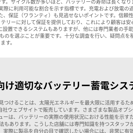
です。サイクル数が多いほど、バッテリーの寿命は長くなり
実際に利用可能な割合を示す指標です。充電および放電の
た、保証（ワランティ）も見逃せないポイントです。信頼
社バッテリーに対して保証を提供しており、これにより顧客は
に設置できるシステムもありますが、他には専門業者の手
合ったものを選ぶことが重要です。十分な調査を行い、疑問点
ります。
向け適切なバッテリー蓄電シス
見つけることは、太陽光エネルギーを最大限に活用するた
業が自社ウェブサイトで販売しています。さまざまな製品オ
ューは、バッテリーの実際の使用状況における性能を示す
法もあります。こうした店舗には専門知識を持つスタッフ
。実際に製品を自分の目で確認したい場合には、非常に有