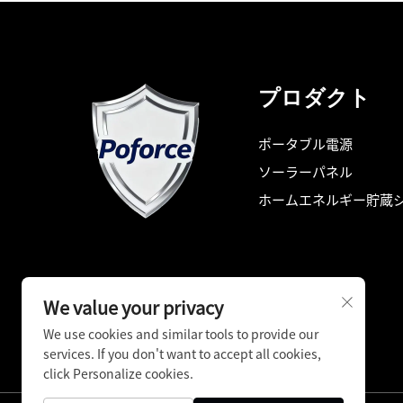
プロダクト
ポータブル電源
ソーラーパネル
ホームエネルギー貯蔵
We value your privacy
We use cookies and similar tools to provide our
services. If you don't want to accept all cookies,
click Personalize cookies.