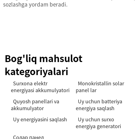
sozlashga yordam beradi.
Bog'liq mahsulot
kategoriyalari
Surxona elektr
Monokristallin solar
energiyasi akkumulyatori
panel lar
Quyosh panellari va
Uy uchun batteriya
akkumulyator
energiya saqlash
Uy energiyasini saqlash
Uy uchun surxo
energiya generatori
Солар панел