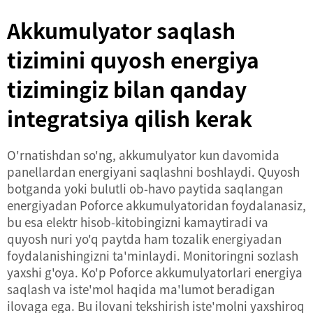
Akkumulyator saqlash
tizimini quyosh energiya
tizimingiz bilan qanday
integratsiya qilish kerak
O'rnatishdan so'ng, akkumulyator kun davomida
panellardan energiyani saqlashni boshlaydi. Quyosh
botganda yoki bulutli ob-havo paytida saqlangan
energiyadan Poforce akkumulyatoridan foydalanasiz,
bu esa elektr hisob-kitobingizni kamaytiradi va
quyosh nuri yo'q paytda ham tozalik energiyadan
foydalanishingizni ta'minlaydi. Monitoringni sozlash
yaxshi g'oya. Ko'p Poforce akkumulyatorlari energiya
saqlash va iste'mol haqida ma'lumot beradigan
ilovaga ega. Bu ilovani tekshirish iste'molni yaxshiroq