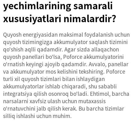
yechimlarining samarali
xususiyatlari nimalardir?
Quyosh energiyasidan maksimal foydalanish uchun
quyosh tizimingizga akkumulyator saqlash tizimini
qo'shish aqlli qadamdir. Agar sizda allaqachon
quyosh panellari bo'lsa, Poforce akkumulyatorini
o'rnatish keyingi ajoyib qadamdir. Avvalo, panellar
va akkumulyator mos kelishini tekshiring. Poforce
turli xil quyosh tizimlari bilan ishlaydigan
akkumulyatorlar ishlab chiqaradi, shu sababli
integratsiya qilish osonroq bo'ladi. Ehtimol, barcha
narsalarni xavfsiz ulash uchun mutaxassis
o'rnatuvchini jalb qilish kerak. Bu barcha tizimlar
silliq ishlashi uchun muhim.