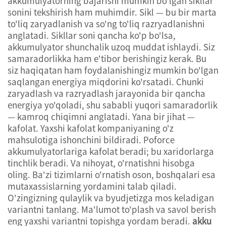
akkumulyatorning bajarishi mumkin bo'lgan sikllar
sonini tekshirish ham muhimdir. Sikl — bu bir marta
to'liq zaryadlanish va so'ng to'liq razryadlanishni
anglatadi. Sikllar soni qancha ko'p bo'lsa,
akkumulyator shunchalik uzoq muddat ishlaydi. Siz
samaradorlikka ham e'tibor berishingiz kerak. Bu
siz haqiqatan ham foydalanishingiz mumkin bo'lgan
saqlangan energiya miqdorini ko'rsatadi. Chunki
zaryadlash va razryadlash jarayonida bir qancha
energiya yo'qoladi, shu sababli yuqori samaradorlik
— kamroq chiqimni anglatadi. Yana bir jihat —
kafolat. Yaxshi kafolat kompaniyaning o'z
mahsulotiga ishonchini bildiradi. Poforce
akkumulyatorlariga kafolat beradi; bu xaridorlarga
tinchlik beradi. Va nihoyat, o'rnatishni hisobga
oling. Ba'zi tizimlarni o'rnatish oson, boshqalari esa
mutaxassislarning yordamini talab qiladi.
O'zingizning qulaylik va byudjetizga mos keladigan
variantni tanlang. Ma'lumot to'plash va savol berish
eng yaxshi variantni topishga yordam beradi.
akku