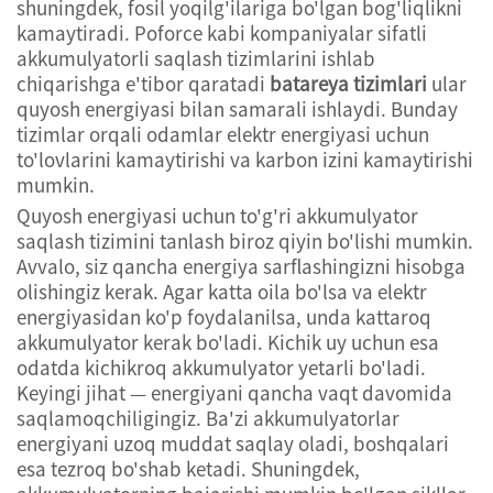
shuningdek, fosil yoqilg'ilariga bo'lgan bog'liqlikni
kamaytiradi. Poforce kabi kompaniyalar sifatli
akkumulyatorli saqlash tizimlarini ishlab
chiqarishga e'tibor qaratadi
batareya tizimlari
ular
quyosh energiyasi bilan samarali ishlaydi. Bunday
tizimlar orqali odamlar elektr energiyasi uchun
to'lovlarini kamaytirishi va karbon izini kamaytirishi
mumkin.
Quyosh energiyasi uchun to'g'ri akkumulyator
saqlash tizimini tanlash biroz qiyin bo'lishi mumkin.
Avvalo, siz qancha energiya sarflashingizni hisobga
olishingiz kerak. Agar katta oila bo'lsa va elektr
energiyasidan ko'p foydalanilsa, unda kattaroq
akkumulyator kerak bo'ladi. Kichik uy uchun esa
odatda kichikroq akkumulyator yetarli bo'ladi.
Keyingi jihat — energiyani qancha vaqt davomida
saqlamoqchiligingiz. Ba'zi akkumulyatorlar
energiyani uzoq muddat saqlay oladi, boshqalari
esa tezroq bo'shab ketadi. Shuningdek,