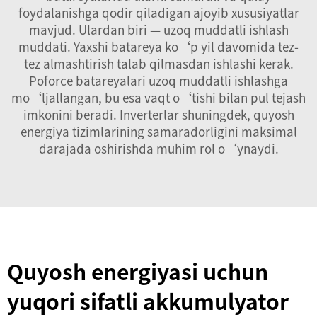
foydalanishga qodir qiladigan ajoyib xususiyatlar
mavjud. Ulardan biri — uzoq muddatli ishlash
muddati. Yaxshi batareya ko‘p yil davomida tez-
tez almashtirish talab qilmasdan ishlashi kerak.
Poforce batareyalari uzoq muddatli ishlashga
mo‘ljallangan, bu esa vaqt o‘tishi bilan pul tejash
imkonini beradi.
Inverterlar
shuningdek, quyosh
energiya tizimlarining samaradorligini maksimal
darajada oshirishda muhim rol o‘ynaydi.
Quyosh energiyasi uchun
yuqori sifatli akkumulyator