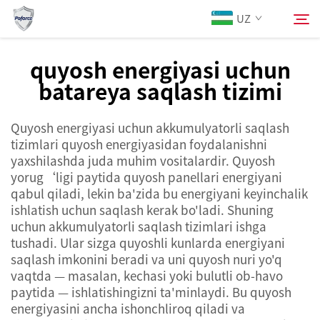
UZ
quyosh energiyasi uchun
batareya saqlash tizimi
Biz Haqimizda
Qidirish
Quyosh energiyasi uchun akkumulyatorli saqlash
Mahsulotlar
tizimlari quyosh energiyasidan foydalanishni
yaxshilashda juda muhim vositalardir. Quyosh
Xizmatlar
yorug‘ligi paytida quyosh panellari energiyani
qabul qiladi, lekin ba'zida bu energiyani keyinchalik
ishlatish uchun saqlash kerak bo'ladi. Shuning
Yangiliklar
uchun akkumulyatorli saqlash tizimlari ishga
tushadi. Ular sizga quyoshli kunlarda energiyani
saqlash imkonini beradi va uni quyosh nuri yo'q
Biz bilan bog'lanish
vaqtda — masalan, kechasi yoki bulutli ob-havo
paytida — ishlatishingizni ta'minlaydi. Bu quyosh
energiyasini ancha ishonchliroq qiladi va