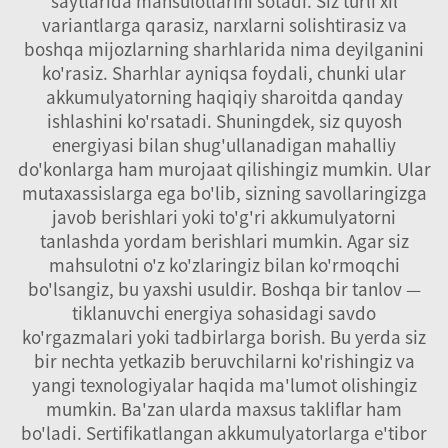
saytlarida mahsulotlarini sotadi. Siz turli xil
variantlarga qarasiz, narxlarni solishtirasiz va
boshqa mijozlarning sharhlarida nima deyilganini
ko'rasiz. Sharhlar ayniqsa foydali, chunki ular
akkumulyatorning haqiqiy sharoitda qanday
ishlashini ko'rsatadi. Shuningdek, siz quyosh
energiyasi bilan shug'ullanadigan mahalliy
do'konlarga ham murojaat qilishingiz mumkin. Ular
mutaxassislarga ega bo'lib, sizning savollaringizga
javob berishlari yoki to'g'ri akkumulyatorni
tanlashda yordam berishlari mumkin. Agar siz
mahsulotni o'z ko'zlaringiz bilan ko'rmoqchi
bo'lsangiz, bu yaxshi usuldir. Boshqa bir tanlov —
tiklanuvchi energiya sohasidagi savdo
ko'rgazmalari yoki tadbirlarga borish. Bu yerda siz
bir nechta yetkazib beruvchilarni ko'rishingiz va
yangi texnologiyalar haqida ma'lumot olishingiz
mumkin. Ba'zan ularda maxsus takliflar ham
bo'ladi. Sertifikatlangan akkumulyatorlarga e'tibor