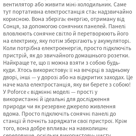
вентилятор або живити міні-холодильник. Саме
тут портативна електростанція стає надзвичайно
корисною. Вона зберігає енергію, отриману від
Сонця, за допомогою сонячних панелей. Панелі
вловлюють сонячне світло й перетворюють його
на електрику, яку потім зберігають у акумуляторі.
Коли потрібна електроенергія, просто підключіть
пристрій, як до звичайного домашнього розетки.
Найкраще те, що її можна взяти з собою будь-
куди. Хтось використовує її на вечірці в задньому
дворі, інші — у дорозі або на відкритих заходах. Це
наче мала електростанція, яку ви берете з собою!
У Poforce є відмінні моделі — прості у
використанні й ідеальні для дослідження
природи чи як резервне джерело живлення
вдома. Просто підключіть сонячні панелі до
станції й почніть заряджати свої пристрої. Крім
того, вона добре впливає на навколишнє
середовище, оскільки використовує чисту