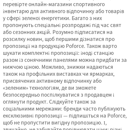
перевірте онлайн-магазини спортивного
інвентарю для активного відпочинку або товарів
у сфері зеленої енергетики. Багато з них
пропонують спеціальні розпродажі під час свят
або сезонних акцій. Розумно підписатися на
розсилку новин, щоб першими дізнатися про
пропозиції на продукцію Poforce. Також варто
шукати комплектні пропозиції: іноді станцію
разом із сонячними панелями можна придбати за
нижчою ціною. Можливо, знижки надаються
також на профільних виставках чи ярмарках,
присвячених активному відпочинку або
«зеленим» технологіям, де ви зможете
безпосередньо поспілкуватися з продавцем і
оглянути продукт. Слідкуйте також за
соціальними мережами: бренди часто публікують
ексклюзивні пропозиції — підпишіться на Poforce,
щоб не пропустити вигідну пропозицію. І,
звичайно, не забувайте порівнювати ціни: різні