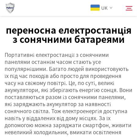
UK
переносна електростанція
з сонячними батареями
Про компанію
Пошук
Портативні електростанції з сонячними
Продукти
панелями останнім часом стають усе
популярнішими. Багато людей використовують
Послуги
їх під час походів або просто для проведення
часу на свіжому повітрі. Це, по суті, великі
акумулятори, які зберігають енергію сонця. Вони
Новини
поставляються разом із сонячними панелями,
які заряджають акумулятор за наявності
сонячного світла. Тож електроенергія доступна
Зв'яжіться з нами
навіть у віддалених від дому місцях. За їх
допомогою можна заряджати смартфон, живити
невеликий холодильник, вмикати освітлення