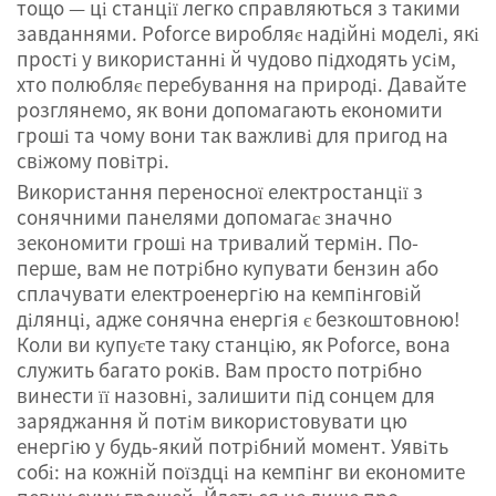
тощо — ці станції легко справляються з такими
завданнями. Poforce виробляє надійні моделі, які
прості у використанні й чудово підходять усім,
хто полюбляє перебування на природі. Давайте
розглянемо, як вони допомагають економити
гроші та чому вони так важливі для пригод на
свіжому повітрі.
Використання переносної електростанції з
сонячними панелями допомагає значно
зекономити гроші на тривалий термін. По-
перше, вам не потрібно купувати бензин або
сплачувати електроенергію на кемпінговій
ділянці, адже сонячна енергія є безкоштовною!
Коли ви купуєте таку станцію, як Poforce, вона
служить багато років. Вам просто потрібно
винести її назовні, залишити під сонцем для
заряджання й потім використовувати цю
енергію у будь-який потрібний момент. Уявіть
собі: на кожній поїздці на кемпінг ви економите