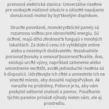
prenosná elektrická stanica: Univerzálne riešenie
pre vonkajšie núdzové situácie a záložné napájanie
domácnosti
mohol by byť skvelým doplnkom.
Stručne povedané, monokryštalické panely sú
rozumnou voľbou pre obnoviteľnú energiu. Sú
účinné, majú dlhú životnosť a fungujú v mnohých
lokalitách. Za dobrú cenu ich vyhľadajte online
alebo u miestnych dodávateľov. Nezabudnite
porovnať ponuky a venovať pozornosť kvalite. Áno,
existujú určité výzvy, napríklad zatienenie alebo
umiestnenie nečistôt, avšak jednoduché riešenia sú
k dispozícii. Udržiavajte ich čisté a umiestnite ich na
slnečné miesto, aby dosiahli najlepší výkon. Ak
narazíte na problémy, Poforce je tu, aby vám
poskytol odborné znalosti a pomoc. Používanie
týchto panelov prináša výhody nielen vám, ale aj
prostrediu.