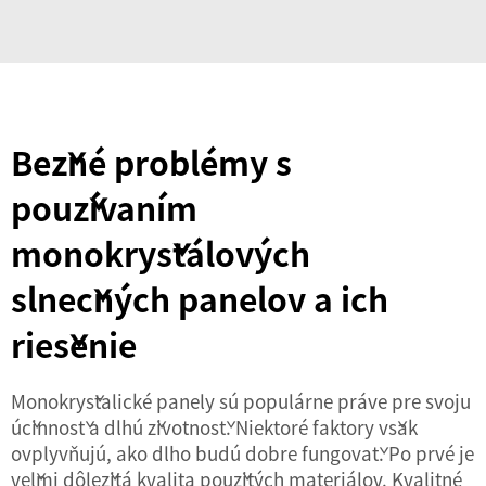
Bežné problémy s
používaním
monokryštálových
slnečných panelov a ich
riešenie
Monokryštalické panely sú populárne práve pre svoju
účinnosť a dlhú životnosť. Niektoré faktory však
ovplyvňujú, ako dlho budú dobre fungovať. Po prvé je
veľmi dôležitá kvalita použitých materiálov. Kvalitné