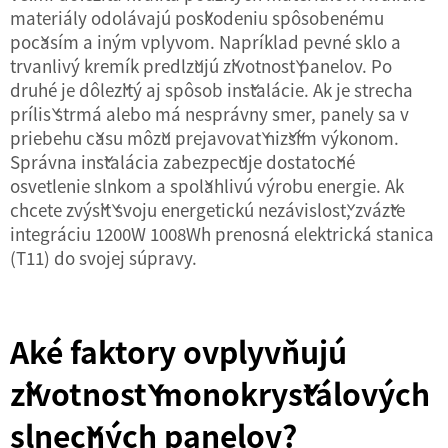
materiály odolávajú poškodeniu spôsobenému
počasím a iným vplyvom. Napríklad pevné sklo a
trvanlivý kremík predlžujú životnosť panelov. Po
druhé je dôležitý aj spôsob inštalácie. Ak je strecha
príliš strmá alebo má nesprávny smer, panely sa v
priebehu času môžu prejavovať nižším výkonom.
Správna inštalácia zabezpečuje dostatočné
osvetlenie slnkom a spoľahlivú výrobu energie. Ak
chcete zvýšiť svoju energetickú nezávislosť, zvážte
integráciu
1200W 1008Wh prenosná elektrická stanica
(T11)
do svojej súpravy.
Aké faktory ovplyvňujú
životnosť monokryštálových
slnečných panelov?