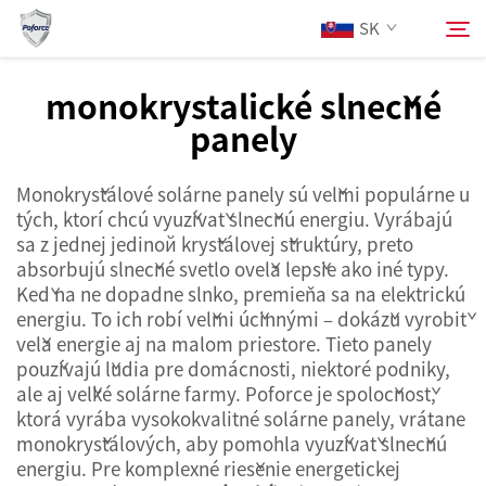
SK
monokrystalické slnečné
panely
O Nás
Hľadať
Monokryštálové solárne panely sú veľmi populárne u
Produkty
tých, ktorí chcú využívať slnečnú energiu. Vyrábajú
sa z jednej jedinой kryštálovej štruktúry, preto
Služby
absorbujú slnečné svetlo oveľa lepšie ako iné typy.
Keď na ne dopadne slnko, premieňa sa na elektrickú
energiu. To ich robí veľmi účinnými – dokážu vyrobiť
Aktuality
veľa energie aj na malom priestore. Tieto panely
používajú ľudia pre domácnosti, niektoré podniky,
ale aj veľké solárne farmy. Poforce je spoločnosť,
Kontaktujte Nás
ktorá vyrába vysokokvalitné solárne panely, vrátane
monokryštálových, aby pomohla využívať slnečnú
energiu. Pre komplexné riešenie energetickej