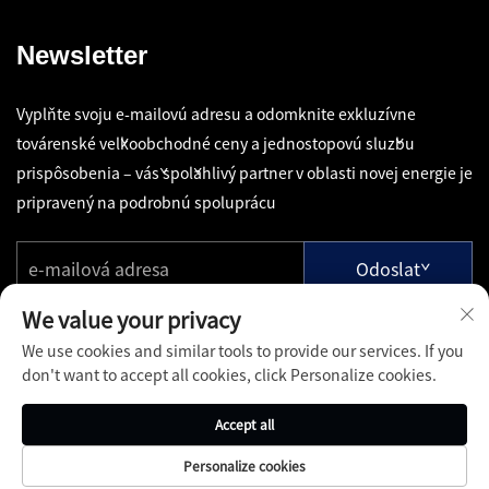
Newsletter
Vyplňte svoju e-mailovú adresu a odomknite exkluzívne
továrenské veľkoobchodné ceny a jednostopovú službu
prispôsobenia – váš spoľahlivý partner v oblasti novej energie je
pripravený na podrobnú spoluprácu
Odoslať
We value your privacy
We use cookies and similar tools to provide our services. If you
don't want to accept all cookies, click Personalize cookies.
Autorské práva © Shenzhen Pinfang Chuangfu Technology Co.,
Accept all
Ltd. Všetky práva vyhradené -
Zásady ochrany súkromia
-
Blog
Personalize cookies
O nás
Kontakt
Služby