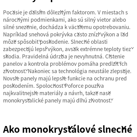
Počasie je ďalším dôležitým faktorom. V miestach s
náročnými podmienkami, ako sú silný vietor alebo
silné sneženie, dochádza k väčšiemu opotrebovaniu.
Napríklad snehová pokrývka často zníži výkon a ľad
môže spôsobiť poškodenie. Slnečné oblasti
zabezpečujú lepší výkon, avšak extrémne teploty tiež
škodia. Pravidelná údržba je nevyhnutná. Čistenie
panelov a kontrola problémov pomáha predĺžiť ich
životnosť. Nakoniec sa technológia neustále zlepšuje.
Novšie panely majú lepšie funkcie na ochranu pred
poškodením. Spoločnosť Poforce používa
najkvalitnejšie materiály a návrh, takže naše
monokryštalické panely majú dlhú životnosť.
Ako monokryštálové slnečné