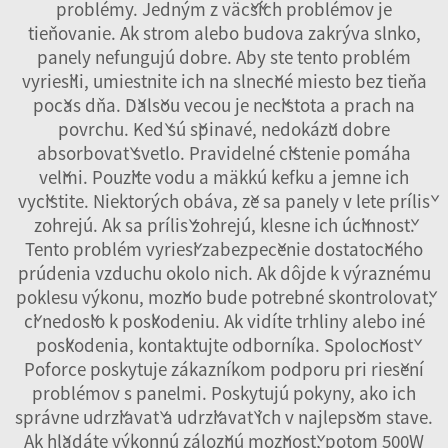
problémy. Jedným z väčších problémov je
tieňovanie. Ak strom alebo budova zakrýva slnko,
panely nefungujú dobre. Aby ste tento problém
vyriešili, umiestnite ich na slnečné miesto bez tieňa
počas dňa. Ďalšou vecou je nečistota a prach na
povrchu. Keď sú špinavé, nedokážu dobre
absorbovať svetlo. Pravidelné čistenie pomáha
veľmi. Použite vodu a mäkkú kefku a jemne ich
vyčistite. Niektorých obáva, že sa panely v lete príliš
zohrejú. Ak sa príliš zohrejú, klesne ich účinnosť.
Tento problém vyrieši zabezpečenie dostatočného
prúdenia vzduchu okolo nich. Ak dôjde k výraznému
poklesu výkonu, možno bude potrebné skontrolovať,
či nedošlo k poškodeniu. Ak vidíte trhliny alebo iné
poškodenia, kontaktujte odborníka. Spoločnosť
Poforce poskytuje zákazníkom podporu pri riešení
problémov s panelmi. Poskytujú pokyny, ako ich
správne udržiavať a udržiavať ich v najlepšom stave.
Ak hľadáte výkonnú záložnú možnosť, potom
500W