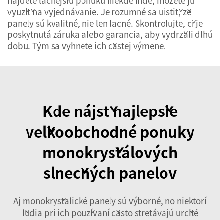
nájdete lacnejšiu ponuku niekde inde, môžete ju
využiť na vyjednávanie. Je rozumné sa uistiť, že
panely sú kvalitné, nie len lacné. Skontrolujte, či je
poskytnutá záruka alebo garancia, aby vydržali dlhú
dobu. Tým sa vyhnete ich častej výmene.
Kde nájsť najlepšie
veľkoobchodné ponuky
monokryštálových
slnečných panelov
Aj monokryštalické panely sú výborné, no niektorí
ľudia pri ich používaní často stretávajú určité