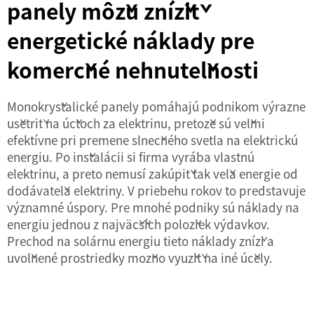
panely môžu znížiť
energetické náklady pre
komerčné nehnuteľnosti
Monokryštalické panely pomáhajú podnikom výrazne
ušetriť na účtoch za elektrinu, pretože sú veľmi
efektívne pri premene slnečného svetla na elektrickú
energiu. Po inštalácii si firma vyrába vlastnú
elektrinu, a preto nemusí zakúpiť tak veľa energie od
dodávateľa elektriny. V priebehu rokov to predstavuje
významné úspory. Pre mnohé podniky sú náklady na
energiu jednou z najväčších položiek výdavkov.
Prechod na solárnu energiu tieto náklady zníži a
uvoľnené prostriedky možno využiť na iné účely.