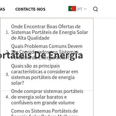
Sumário
PT
IAS
CONTACTE-NOS
Onde Encontrar Boas Ofertas de
Sistemas Portáteis de Energia Solar
de Alta Qualidade
Quais Problemas Comuns Devem
rtáteis De Energia
Ser Considerados nos Sistemas
Portáteis de Energia Solar?
Quais são as principais
características a considerar em
sistemas portáteis de energia
solar?
Onde comprar sistemas portáteis
de energia solar baratos e
confiáveis em grande volume
Como os Sistemas Portáteis de