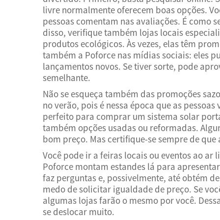
livre normalmente oferecem boas opções. Vo
pessoas comentam nas avaliações. É como se
disso, verifique também lojas locais espec
produtos ecológicos. Às vezes, elas têm prom
também a Poforce nas mídias sociais: eles p
lançamentos novos. Se tiver sorte, pode apr
semelhante.
Não se esqueça também das promoções sazon
no verão, pois é nessa época que as pessoa
perfeito para comprar um sistema solar portá
também opções usadas ou reformadas. Algum
bom preço. Mas certifique-se sempre de que
Você pode ir a feiras locais ou eventos ao a
Poforce montam estandes lá para apresentar
faz perguntas e, possivelmente, até obtém d
medo de solicitar igualdade de preço. Se vo
algumas lojas farão o mesmo por você. Dess
se deslocar muito.