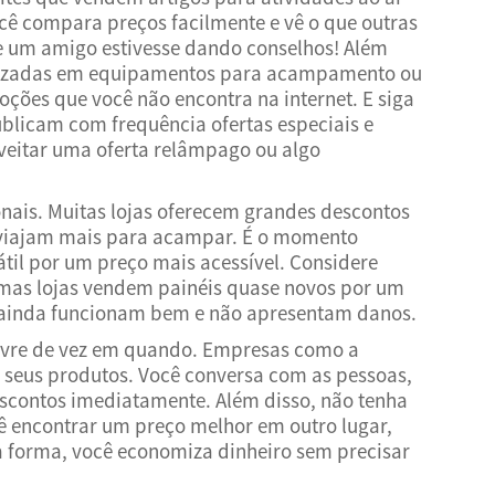
cê compara preços facilmente e vê o que outras
 um amigo estivesse dando conselhos! Além
ializadas em equipamentos para acampamento ou
oções que você não encontra na internet. E siga
ublicam com frequência ofertas especiais e
oveitar uma oferta relâmpago ou algo
ais. Muitas lojas oferecem grandes descontos
s viajam mais para acampar. É o momento
til por um preço mais acessível. Considere
as lojas vendem painéis quase novos por um
 ainda funcionam bem e não apresentam danos.
r livre de vez em quando. Empresas como a
 seus produtos. Você conversa com as pessoas,
escontos imediatamente. Além disso, não tenha
cê encontrar um preço melhor em outro lugar,
a forma, você economiza dinheiro sem precisar