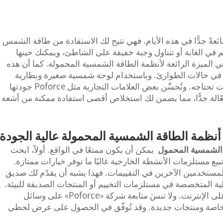
ً جدًّا في هذه الأيام. فهي تتيح لك الاستفادة من طاقة الشمس
يم في الغابة أو تتناول وجبة خفيفة على الشاطئ، ويمكنك حينها
الميزة الرائعة لأنظمة الطاقة الشمسية المحمولة. كما أن هذه
ضًا في حالات الطوارئ. وباستخدام لوحة شمسية صغيرة وبطارية
فقط، يمكنك الحصول على الطاقة في أي وقت تحتاجه. وتُحسِّن بعض العلامات التجارية مثل Poforce جودتها
وفعّالة جدًّا، مما يضمن لك استخلاص أقصى استفادة ممكنة من أشعة
أنظمة الطاقة الشمسية المحمولة عالية الجودة
 الشمسية المحمول
يمكن أن يكون ممتعًا في الواقع. أولاً، ابحث
تبيع مستلزمات الأنشطة الخارجية غالبًا ما توفر خيارات ممتازة.
المستخدمين الآخرين في التقييمات. فهذا يشبه أن يقدّم لك صديق
لية المتخصصة في مستلزمات التخييم أو المنتجات الصديقة للبيئة.
فقد تقدم بعض هذه المتاجر عروضًا لا تظهر على الإنترنت. ولا تنسَ متابعة شركة «Poforce» على وسائل
ا خاصة ومنتجات جديدة. وقد تُوفّق في الحصول على عرض لحظي