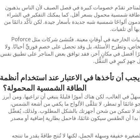
 المتاجر تقدّم خصومات كبيرة في فصل الصيف لأن الناس يذهبون
م طاقة شمسية محمول بسعر أقل. كما يمكنك التفكير في الشراء
دمون ألواحًا شمسية شبه جديدة بأسعار جيدة. لكن تأكّد دائمًا من
ها أي تلفيات.
يمكنك الذهاب إلى المعارض المحلية أو الفعاليات الخارجية في أوقاتٍ معينة. فتُنشئ شركات مثل Poforce
اص، وتطرح الأسئلة، بل وقد تحصل على خصمٍ فوريٍّ أحيانًا. ولا
ا أفضل في مكانٍ آخر، فقد توافق بعض المتاجر على تطبيق نفس
دٍ كبيرٍ في التنقُّل.
يجب أن تأخذها في الاعتبار عند استخدام أنظمة
الطاقة الشمسية المحمولة؟
 في الغالب، لكن هناك أمورًا قليلةً ينبغي أن تراعيها. ومن أبرز
و غائمًا أو تمطر، لا تتلقَّى الألواح ما يكفي من أشعة الشمس،
نه قد لا تتمكن من شحن أجهزتك بالشكل المطلوب. ولذلك، يُفضَّل
 بدا أن الطقس سيكون غائمًا، فاحمل بطارية إضافية أو مصدر
صغيرة خفيفة وسهلة الحمل، لكنها لا تُنتج طاقةً بقدر ما تنتجه