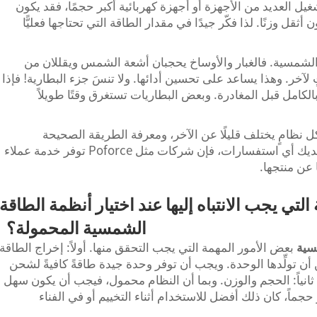
تشغيل العديد من الأجهزة أو أجهزة كهربائية أكبر حجمًا، فقد يكون
أثقل وزنًا. لذا فكّر جيدًا في مقدار الطاقة التي تحتاجها فعليًّا
 الشمسية. فالغبار والأوساخ يحجبان أشعة الشمس ويقللان من
خر. وهذا يساعد على تحسين أدائها. ولا تنسَ جزء البطارية! فإذا
لكامل قبل المغادرة. وبعض البطاريات تستغرق وقتًا طويلاً
فكل نظامٍ يختلف قليلًا عن الآخر، ومعرفة الطريقة الصحيحة
لاستخدامه تجنبك حدوث مشاكل. وإذا كانت لديك أي استفسارات، فإن شركات مثل Poforce توفر خدمة عملاء
 عن منتجها.
لتي يجب الانتباه إليها عند اختيار أنظمة الطاقة
الشمسية المحمولة؟
سية
بعض الأمور المهمة التي يجب التحقق منها. أولاً: إخراج الطاقة
ن أن تولِّدها الوحدة. ويجب أن توفر وحدة جيدة طاقةً كافيةً لشحن
 ثانياً: الحجم والوزن. وبما أن النظام محمول، فيجب أن يكون سهل
جماً، كان ذلك أفضل للاستخدام أثناء التخييم أو في الفناء