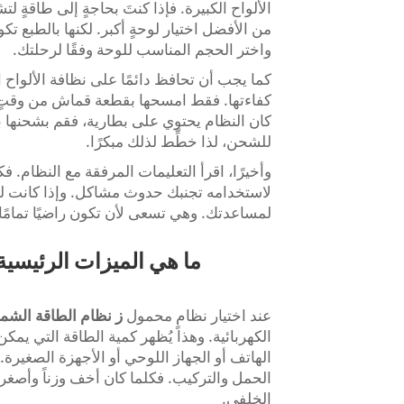
الألواح الكبيرة. فإذا كنتَ بحاجةٍ إلى طاقةٍ ل
من الأفضل اختيار لوحةٍ أكبر. لكنها بالطبع تكون 
واختر الحجم المناسب للوحة وفقًا لرحلتك.
كما يجب أن تحافظ دائمًا على نظافة الألواح
كفاءتها. فقط امسحها بقطعة قماش من وقتٍ لآ
كان النظام يحتوي على بطارية، فقم بشحنها با
للشحن، لذا خطِّط لذلك مبكرًا.
وأخيرًا، اقرأ التعليمات المرفقة مع النظام. 
لمساعدتك. وهي تسعى لأن تكون راضيًا تمامًا
ما هي الميزات الرئيسية ا
عند اختيار نظامٍ محمول
ز
نظام الطاقة الشم
الكهربائية. وهذا يُظهر كمية الطاقة التي يمك
الهاتف أو الجهاز اللوحي أو الأجهزة الصغيرة.
الحمل والتركيب. فكلما كان أخف وزناً وأصغر ح
الخلفي.