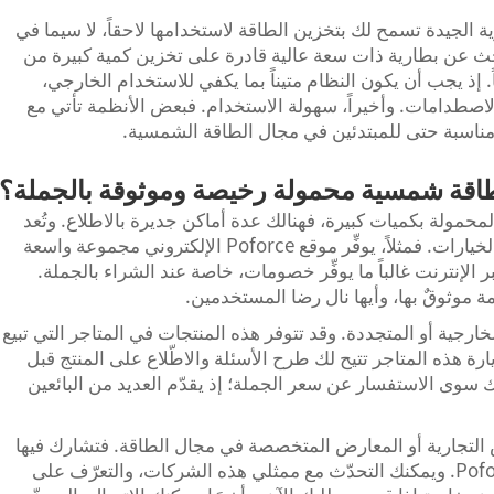
ية الجيدة تسمح لك بتخزين الطاقة لاستخدامها لاحقاً، لا سيما في
بحث عن بطارية ذات سعة عالية قادرة على تخزين كمية كبيرة من
اً. إذ يجب أن يكون النظام متيناً بما يكفي للاستخدام الخارجي،
الاصطدامات. وأخيراً، سهولة الاستخدام. فبعض الأنظمة تأتي مع
ناسبة حتى للمبتدئين في مجال الطاقة الشمسية.
اقة شمسية محمولة رخيصة وموثوقة بالجملة؟
حمولة بكميات كبيرة، فهنالك عدة أماكن جديرة بالاطلاع. وتُعد
منصات التجارة الإلكترونية واحدةً من أفضل الخيارات. فمثلاً، يوفِّر موقع Poforce الإلكتروني مجموعة واسعة
 الإنترنت غالباً ما يوفِّر خصومات، خاصة عند الشراء بالجملة.
ة موثوقٌ بها، وأيها نال رضا المستخدمين.
لخارجية أو المتجددة. وقد تتوفر هذه المنتجات في المتاجر التي تبيع
 هذه المتاجر تتيح لك طرح الأسئلة والاطّلاع على المنتج قبل
يك سوى الاستفسار عن سعر الجملة؛ إذ يقدّم العديد من البائعين
لتجارية أو المعارض المتخصصة في مجال الطاقة. فتشارك فيها
شركات كثيرة بمنتجاتها، ومن بينها شركة Poforce. ويمكنك التحدّث مع ممثلي هذه الشركات، والتعرّف على