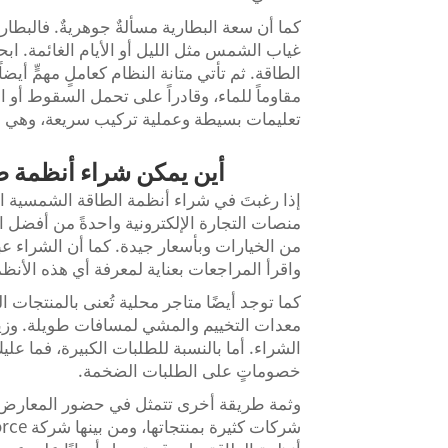
كما أن سعة البطارية مسألةٌ جوهريةٌ. فالبطار
غياب الشمس مثل الليل أو الأيام الغائمة. ا
الطاقة. ثم تأتي متانة النظام كعاملٍ مهمٍّ أيض
مقاوماً للماء، وقادراً على تحمل السقوط أو 
تعليمات بسيطة وعملية تركيب سريعة، وهي م
أين يمكن شراء أنظمة ط
إذا رغبتَ في شراء أنظمة الطاقة الشمسية الم
من الخيارات وبأسعار جيدة. كما أن الشراء عبر
واقرأ المراجعات بعناية لمعرفة أي هذه الأنظم
كما توجد أيضًا متاجر محلية تُعنى بالمنتجات ا
معدات التخييم والمشي لمسافات طويلة. وزيارة
الشراء. أما بالنسبة للطلبات الكبيرة، فما عل
خصوماتٍ على الطلبات الضخمة.
وثمة طريقة أخرى تتمثل في حضور المعارض ا