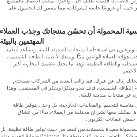
ض خاصة إذا قدمت طلبك الآن. وأخيرًا، يمكنك الاتصال بالمصنّع
 فقد تقدّم شركة مثل Poforce أسعار جملة أو عروضًا خاصة للشركات، مما يضمن لك الحصول على
ية المحمولة أن تحسّن منتجاتك وجذب العملاء
المهتمين بالبيئة
ئة ويرغبون في استخدام المنتجات الصديقة للبيئة. وتساعد أنظمة
لاء العملاء الواعين بيئيًّا. وببيعك لأنظمة الطاقة الشمسية،
 شركتك مثل Poforce تهتم بالاستدامة والطاقة النظيفة. وهذا ما يجعل علامتك التجارية أكثر
لأخضر.
منتجاتك إياك عن غيرك. فما زالت العديد من الشركات تستخدم
م الطاقة الشمسية، فإنك تبدو مبتكرًا وتفكر في المستقبل. وهذا
 عن منتجات صديقة للبيئة.
ناسبة للتخييم، والفعاليات الخارجية، بل وحتى لتوفير طاقة
ة، يمكنك بيعها لشرائح مختلفة من العملاء، بدءًا من عشاق
 خفض انبعاثات الكربون.
المحمولة مفيدة للمستخدمين فقط من حيث توفير طاقة نظيفة، بل
تسهم أيضًا في تعزيز سمعة العلامة التجارية. ويشكل التعاون مع شركة موثوقة مثل Poforce ضمانةً لتقديم منتج