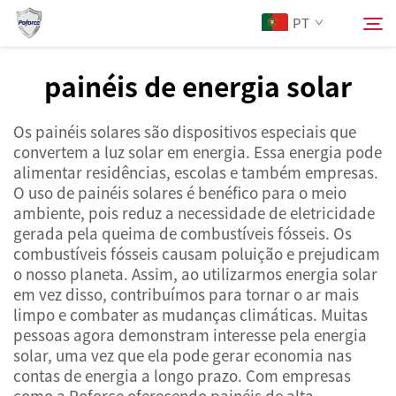
PT
painéis de energia solar
Sobre Nós
Pesquisar
Os painéis solares são dispositivos especiais que
convertem a luz solar em energia. Essa energia pode
Produtos
alimentar residências, escolas e também empresas.
O uso de painéis solares é benéfico para o meio
ambiente, pois reduz a necessidade de eletricidade
Serviços
gerada pela queima de combustíveis fósseis. Os
combustíveis fósseis causam poluição e prejudicam
Notícias
o nosso planeta. Assim, ao utilizarmos energia solar
em vez disso, contribuímos para tornar o ar mais
limpo e combater as mudanças climáticas. Muitas
Contacte-nos
pessoas agora demonstram interesse pela energia
solar, uma vez que ela pode gerar economia nas
contas de energia a longo prazo. Com empresas
como a Poforce oferecendo painéis de alta