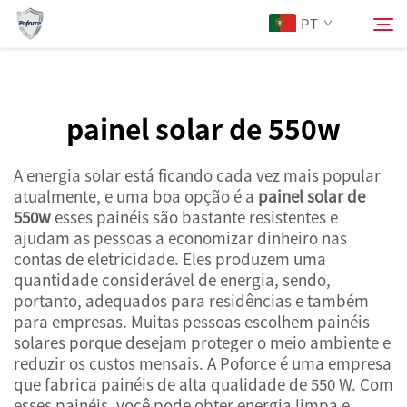
painel solar de 550 W
PT
. Esses painéis são bastante potentes e eles he...">
Sobre Nós
painel solar de 550w
Pesquisar
Produtos
A energia solar está ficando cada vez mais popular
atualmente, e uma boa opção é a
painel solar de
550w
esses painéis são bastante resistentes e
Serviços
ajudam as pessoas a economizar dinheiro nas
contas de eletricidade. Eles produzem uma
Notícias
quantidade considerável de energia, sendo,
portanto, adequados para residências e também
para empresas. Muitas pessoas escolhem painéis
Contacte-nos
solares porque desejam proteger o meio ambiente e
reduzir os custos mensais. A Poforce é uma empresa
que fabrica painéis de alta qualidade de 550 W. Com
esses painéis, você pode obter energia limpa e