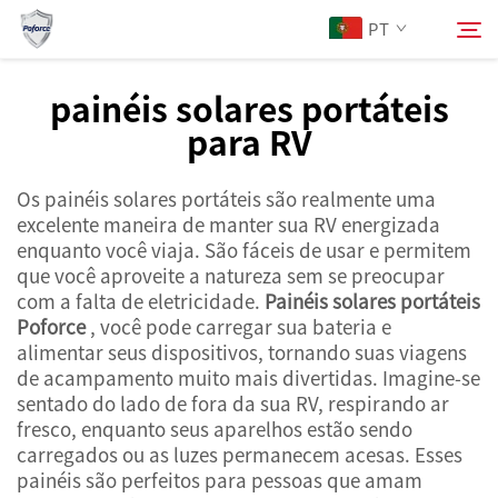
PT
painéis solares portáteis
para RV
Sobre Nós
Pesquisar
Os painéis solares portáteis são realmente uma
Produtos
excelente maneira de manter sua RV energizada
enquanto você viaja. São fáceis de usar e permitem
Serviços
que você aproveite a natureza sem se preocupar
com a falta de eletricidade.
Painéis solares portáteis
Poforce
, você pode carregar sua bateria e
Notícias
alimentar seus dispositivos, tornando suas viagens
de acampamento muito mais divertidas. Imagine-se
sentado do lado de fora da sua RV, respirando ar
Contacte-nos
fresco, enquanto seus aparelhos estão sendo
carregados ou as luzes permanecem acesas. Esses
painéis são perfeitos para pessoas que amam