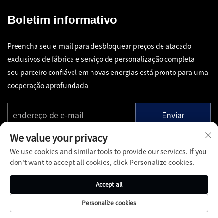
Boletim informativo
Preencha seu e-mail para desbloquear preços de atacado
exclusivos de fábrica e serviço de personalização completa —
seu parceiro confiável em novas energias está pronto para uma
cooperação aprofundada
Enviar
We value your privacy
We use cookies and similar tools to provide our services. If you
don't want to accept all cookies, click Personalize cookies.
Copyright © Shenzhen Pinfang Chuangfu Technology Co., Ltd.
Accept all
Todos os Direitos Reservados -
Política de Privacidade
-
Blog
Personalize cookies
Sobre
Contato
Serviços