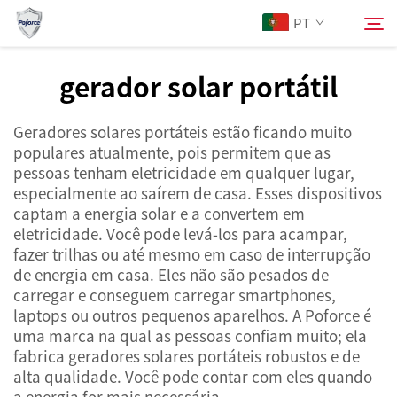
PT
gerador solar portátil
Sobre Nós
Pesquisar
Geradores solares portáteis estão ficando muito
populares atualmente, pois permitem que as
Produtos
pessoas tenham eletricidade em qualquer lugar,
especialmente ao saírem de casa. Esses dispositivos
captam a energia solar e a convertem em
Serviços
eletricidade. Você pode levá-los para acampar,
fazer trilhas ou até mesmo em caso de interrupção
Notícias
de energia em casa. Eles não são pesados de
carregar e conseguem carregar smartphones,
laptops ou outros pequenos aparelhos. A Poforce é
Contacte-nos
uma marca na qual as pessoas confiam muito; ela
fabrica geradores solares portáteis robustos e de
alta qualidade. Você pode contar com eles quando
a energia for mais necessária.