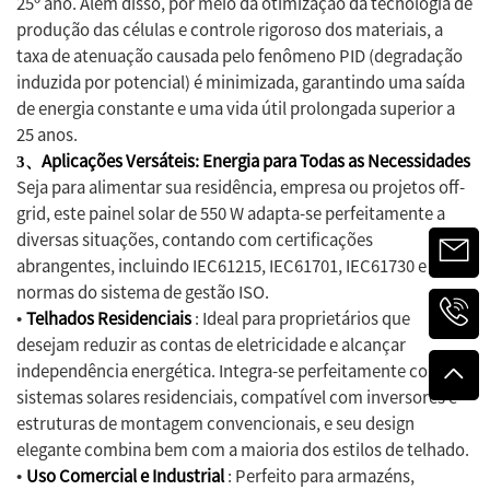
25º ano. Além disso, por meio da otimização da tecnologia de
produção das células e controle rigoroso dos materiais, a
taxa de atenuação causada pelo fenômeno PID (degradação
induzida por potencial) é minimizada, garantindo uma saída
de energia constante e uma vida útil prolongada superior a
25 anos.
Aplicações Versáteis: Energia para Todas as Necessidades
3、
Seja para alimentar sua residência, empresa ou projetos off-
grid, este painel solar de 550 W adapta-se perfeitamente a
diversas situações, contando com certificações
abrangentes, incluindo IEC61215, IEC61701, IEC61730 e
normas do sistema de gestão ISO.
Telhados Residenciais
: Ideal para proprietários que
•
desejam reduzir as contas de eletricidade e alcançar
independência energética. Integra-se perfeitamente com
sistemas solares residenciais, compatível com inversores e
estruturas de montagem convencionais, e seu design
elegante combina bem com a maioria dos estilos de telhado.
Uso Comercial e Industrial
: Perfeito para armazéns,
•