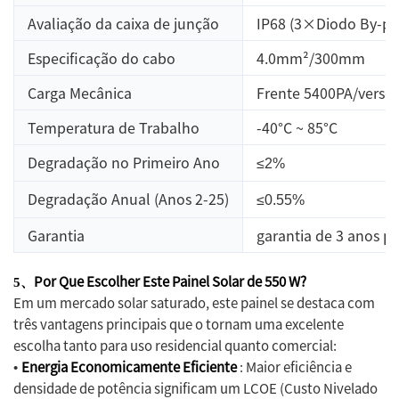
Avaliação da caixa de junção
IP68 (3×Diodo By-pa
Especificação do cabo
4.0mm²/300mm
Carga Mecânica
Frente 5400PA/verso
Temperatura de Trabalho
-40°C ~ 85°C
Degradação no Primeiro Ano
≤2%
Degradação Anual (Anos 2-25)
≤0.55%
Garantia
garantia de 3 anos pa
Por Que Escolher Este Painel Solar de 550 W?
5、
Em um mercado solar saturado, este painel se destaca com
três vantagens principais que o tornam uma excelente
escolha tanto para uso residencial quanto comercial:
Energia Economicamente Eficiente
: Maior eficiência e
•
densidade de potência significam um LCOE (Custo Nivelado