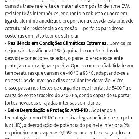
camada traseira é feita de material compósito de filme EVA
resistente às intempéries, enquanto o robusto quadro em
liga de alumínio anodizado proporciona elevada estabilidade
estrutural e resistência à corrosão — perfeito para áreas
costeiras com alto teor de sal no ar.
Resiliência em Condições Climáticas Extremas
: Com caixa
•
de junção classificada IP68 (equipada com 3 diodos de
desvio) e conectores selados, o painel oferece excelente
proteção contra água e poeira. Opera com confiabilidade em
temperaturas que variam de -40 °C a 85 °C, adaptando-se a
noites frias de inverno e dias escaldantes de verão. Além
disso, passa nos testes de carga de neve frontal de 5400 Pa e
carga de vento traseiro de 2400 Pa, sendo capaz de suportar
fortes nevascas e rajadas intensas sem danos.
Baixa Degradação e Proteção Anti-PID
: Adotando a
•
tecnologia mono PERC com baixa degradação induzida pela
luz (LID), a degradação de potência do painel é inferior a 2%
no primeiro ano e apenas 0,55% ao ano entre o segundo e o