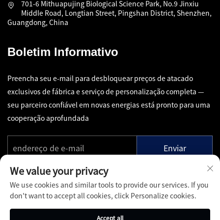
701-6 Mithuapujing Biological Science Park, No.9 Jinxiu
Middle Road, Longtian Street, Pingshan District, Shenzhen,
Guangdong, China
Boletim Informativo
Preencha seu e-mail para desbloquear preços de atacado
exclusivos de fábrica e serviço de personalização completa —
seu parceiro confiável em novas energias está pronto para uma
cooperação aprofundada
Enviar
We value your privacy
We use cookies and similar tools to provide our services. If you
don't want to accept all cookies, click Personalize cookies.
Copyright © Shenzhen Pinfang Chuangfu Technology Co., Ltd.
Accept all