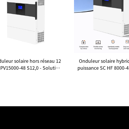
uleur solaire hors réseau 12
Onduleur solaire hybri
PV15000-48 S12,0 - Solution
puissance SC HF 8000-
rgétique efficace pour usage
kW : Redéfinissez votre
domestique et commercial
énergétique