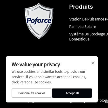
Produits
Station De Puissance P
Panneau Solaire
Système De Stockage 
Domestique
We value your privacy
We use cookies and similar tools to provide our
services. If you don't want to accept all cookies,
click Personalize cookies.
Personalize cookies
Accept all
Copyright © Shenzhen Pinfang Chuangfu Technology C