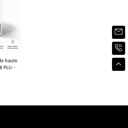
de haute
48 PLUS 8
 liberté