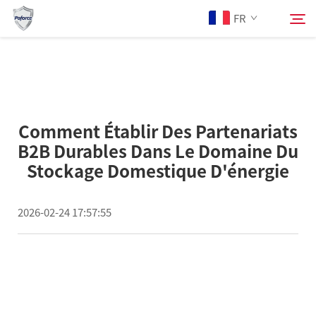
FR
À Propos De Nous
Rechercher
Comment Établir Des Partenariats
Produits
B2B Durables Dans Le Domaine Du
Stockage Domestique D'énergie
Services
2026-02-24 17:57:55
Actualités
Contactez-Nous