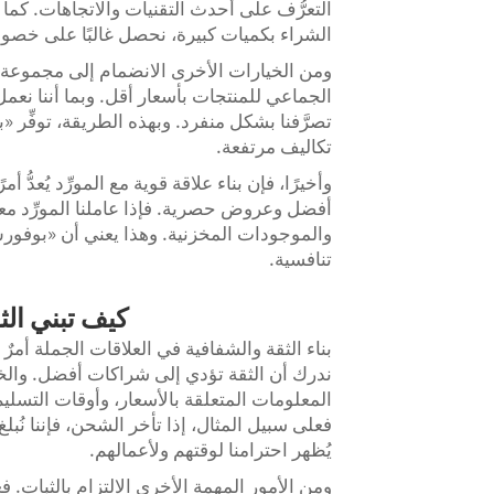
التعرُّف على أحدث التقنيات والاتجاهات. كما
الشراء بكميات كبيرة، نحصل غالبًا على خصوما
ومن الخيارات الأخرى الانضمام إلى مجموعة 
الجماعي للمنتجات بأسعار أقل. وبما أننا نعم
تصرَّفنا بشكل منفرد. وبهذه الطريقة، توفِّر
تكاليف مرتفعة.
وأخيرًا، فإن بناء علاقة قوية مع المورِّد يُعدُّ أ
أفضل وعروض حصرية. فإذا عاملنا المورِّد معاملة
والموجودات المخزنية. وهذا يعني أن «بوفور
تنافسية.
كيف تبني الث
بناء الثقة والشفافية في العلاقات الجملة أمر
ندرك أن الثقة تؤدي إلى شراكات أفضل. والخ
المعلومات المتعلقة بالأسعار، وأوقات التسليم
فعلى سبيل المثال، إذا تأخر الشحن، فإننا نُ
يُظهر احترامنا لوقتهم ولأعمالهم.
ومن الأمور المهمة الأخرى الالتزام بالثبات. فعندما