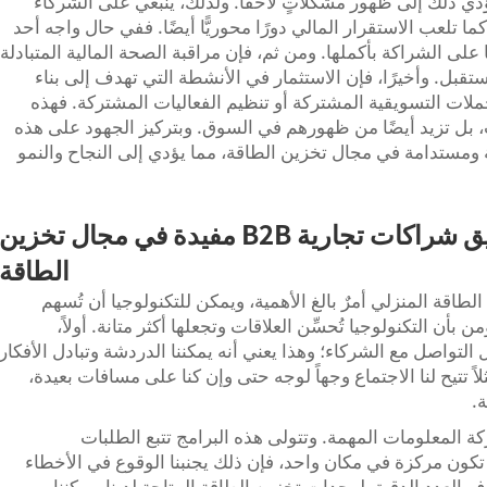
ؤدي ذلك إلى ظهور مشكلاتٍ لاحقًا. ولذلك، ينبغي على الشركاء
ما تلعب الاستقرار المالي دورًا محوريًّا أيضًا. ففي حال واجه أحد
على الشراكة بأكملها. ومن ثم، فإن مراقبة الصحة المالية المتبادلة
بل. وأخيرًا، فإن الاستثمار في الأنشطة التي تهدف إلى بناء
حملات التسويقية المشتركة أو تنظيم الفعاليات المشتركة. فهذه
ب، بل تزيد أيضًا من ظهورهم في السوق. وبتركيز الجهود على هذه
ومستدامة في مجال تخزين الطاقة، مما يؤدي إلى النجاح والنمو
كيفية استخدام التكنولوجيا لتحقيق شراكات تجارية B2B مفيدة في مجال تخزين
الطاقة
طاقة المنزلي أمرٌ بالغ الأهمية، ويمكن للتكنولوجيا أن تُسهم
بير في ذلك. ففي شركة Poforce، نؤمن بأن التكنولوجيا تُحسِّن العلاقات وتجعلها أكثر متانة. أولاً،
التواصل مع الشركاء؛ وهذا يعني أنه يمكننا الدردشة وتبادل الأفكار
تتيح لنا الاجتماع وجهاً لوجه حتى وإن كنا على مسافات بعيدة،
.
كة المعلومات المهمة. وتتولى هذه البرامج تتبع الطلبات
تكون مركزة في مكان واحد، فإن ذلك يجنبنا الوقوع في الأخطاء
 العدد الدقيق لوحدات تخزين الطاقة المتاحة لدينا، يمكننا