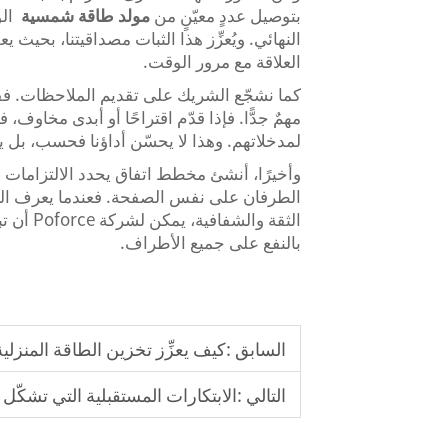
بتوصيل عددٍ معيّنٍ من
مولد طاقة شمسية
ال
النهائي. ويُعزِّز هذا الثبات مصداقيتنا، بحيث 
العلاقة مع مرور الوقت.
كما نشجّع الشريك على تقديم الملاحظات. فف
مهمٌ جدًّا. فإذا قدّم اقتراحًا أو أبدى مخاوف،
لمدخلاتهم. وهذا لا يحسّن أداؤنا فحسب، بل يج
وأخيرًا، أنشئ مخطط اتفاق يحدد الالتزامات و
الطرفان على نفس الصفحة. فعندما يعرف الجمي
الثقة وا
بالنفع على جميع الأطراف.
السابق :
كيف يعزِّز تخزين الطاقة المنزلي
التالي :
الابتكارات المستقبلية التي تشكّل