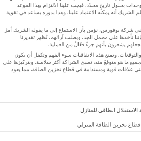
وحدات بحلول تاريخٍ محدّد، فيجب علينا الالتزام بهذا الموعد
يعلم الشريك أنه يمكنه الاعتماد علينا. وهذا بدوره يساعد في تقوية
ي شركة بوفورس، نؤمن بأن الاستماع إلى ما يقوله الشريك أمرٌ
 فإننا نأخذها على محمل الجد. وبطلب آرائهم، نُظهر تقديرنا
علهم يشعرون بأنهم جزءٌ فعّالٌ من العملية.
التوقعات. وتمنع هذه الاتفاقيات سوء الفهم وتكفل أن يكون
ع ما هو متوقعٌ منه، تصبح الشراكة أكثر سلاسة. وبتركيزها على
لشفافية، يمكن لشركة Poforce أن تبني علاقات قوية ومستدامة في قطاع تخزين الطاقة، مما يعود
ة الاستقلال الطاقي للمنازل
 قطاع تخزين الطاقة المنزلي