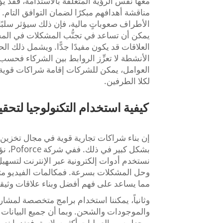
معها نفس الرؤية المتعلقة بالاستدامة، فقد ي
مناقشة أهدافهم مبكرًا لضمان التوافق التام. ك
الأطراف صعوباتٍ مالية، فإن ذلك سيؤثر سلبًا 
يمكن أن تساعد في تجنُّب المشكلات في المستق
العلاقات قد يكون مفيدًا جدًّا. ويشمل ذلك ال
الأنشطة لا تعزِّز الروابط بين الشركاء فحس
العوامل، يمكن للشركات إقامة شراكات قوية 
لكلا الطرفين.
إن بناء شراكات تجارية قوية في مجال تخزين ال
بشكل ك
نستخدم أدوات إلكترونية عبر الإنترنت لتسهيل 
وحل المشكلات بسرعة. فمكالمات الفيديو مثلاً 
مما يساعد على فهم أفضل وبناء علاقات وثيقة
وثانياً، يمكننا استخدام برامج متخصصة لمشار
والموجودات والشحن. وبما أن جميع البيانات 
ويجعل سير العمليات أكثر سلاسة. فعندما نعرف