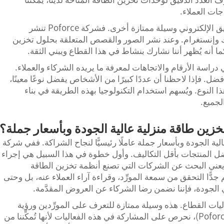
ات العملاء.
وثالثاً، تُعد وسائل التواصل الاجتماعي والتسويق الإلكتروني وسيلة ممتازة أخرى. فشركة Poforce تنشر
 وإنستغرام. وعند نشر الصور والقصص المتعلقة بحلول تخزين
 أنه يُظهر أننا نشارك بنشاط في هذا القطاع ويبني الثقة.
ني دراسة الأرقام والاتجاهات لمعرفة ما يريده الشركاء والعملاء.
ل. فإذا لاحظنا أن عددًا كبيرًا من الأشخاص يفضل نوعًا معينًا،
هذا النوع. ويُسهم استخدام التكنولوجيا بهذه الطريقة في بناء
لجميع.
زين طاقة منزلية عالية الجودة وبأسعار جملة؟
لية الجودة وبأسعار جملة عاملًا رئيسيًّا لنجاح الشراكة. ففي شركة
إلى تقديم أفضل المنتجات بأقل التكاليف. وأول خطوة في هذا السبيل هي إجراء
هذا يعني البحث عن الشركات التي تصنع أنظمة تخزين الطاقة
جدًّا التحقق من سمعة المورِّد، وقراءة آراء العملاء عنه، بل وحتى
لي الجودة، فإننا نضمن رضا الشركاء عن العروض المقدَّمة.
يات القطاع. هذه وسيلة ممتازة للتعرف على المورِّدين ورؤية
المنتجات شخصيًّا. ففي شركة «بوفورس» (Poforce)، نحرص على المشاركة في هذه الفعاليات لأنها تُمكِّننا من