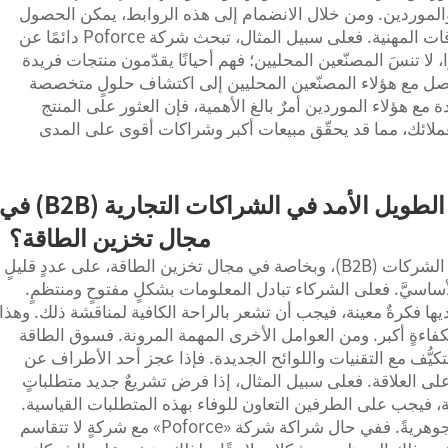
 والموردين. ومن خلال الانضمام إلى هذه الروابط، يمكن الحصول
على موارد ممتازة وفرص لتوسيع شبكة العلاقات المهنية. فعلى سبيل المثال، تبحث شركة Poforce دائمًا عن
ا تنسَ المصنّعين المحليين؛ فهم أحيانًا يقدّمون منتجات فريدة
صل مع هؤلاء المصنّعين المحليين إلى اكتشاف حلولٍ متخصصة
دة مع هؤلاء الموردين أمرٌ بالغ الأهمية، فإن العثور على المنتج
ملائك، مما قد يحقّق مبيعات أكبر وشراكات أقوى على المدى
ما العوامل التي تُحقِّق النجاح الطويل الأمد في الشراكات التجارية (B2B) ف
مجال تخزين الطاقة؟
يعتمد النجاح الطويل الأمد في الشراكات بين الشركات (B2B)، وبخاصة في مجال تخزين الطاقة، على عددٍ قليلٍ
الأساسيَّ. فعلى الشركاء تبادل المعلومات بشكلٍ مفتوحٍ ومنتظمٍ.
ها فكرةٌ معينة، فيجب أن تشعر بالراحة الكافية لمناقشة ذلك. وهذا
بكفاءةٍ أكبر. ومن العوامل الأخرى المهمة المرونة. فسوق الطاقة
تكيُّف مع التقنيات واللوائح الجديدة. فإذا عجز أحد الأطراف عن
بًا على العلاقة. فعلى سبيل المثال، إذا فرض تشريعٌ جديد متطلباتٍ
، فيجب على الطرفين التعاون للوفاء بهذه المتطلبات القياسية.
كما أن توافق الأهداف والقيم يكتسب أهميةً جوهريةً. ففي حال شراكة شركة «Poforce» مع شركةٍ لا تتقاسم