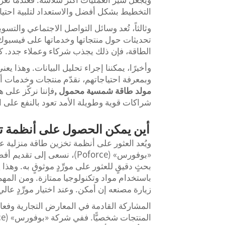
التخطيط بشكل أفضل والاستعداد لتلبية احتياج
تحديثات حول منتجاتها وخدماتها على فيسبوك
الطاقة، فإن ذلك يجذب شركاء وعملاء جدد. كما
وأخيرًا، يمكننا إجراء تحليل البيانات. وهذا يع
وبمعرفة احتياجاتهم، نقدّم منتجات وخدمات أفض
مولد طاقة شمسية محمول
,
فإننا نركّز على 
شراكات قوية وطويلة الأمد تعود بالنفع على ا
أين يمكن الحصول على أنظمة تخ
ويُعد العثور على أنظمة تخزين طاقة منزلية عا
«بوفورس» (Poforce)، نسعى 
بحثٍ دقيقٍ للعثور على مورِّدٍ موثوقٍ به. و
باستخدام مواد وتكنولوجيا ممتازة. ومن المهم 
زيارة مصنعه إن أمكن. وعند اختيار مورِّدٍ عا
المشاركة القادمة في المعارض التجارية وفعال