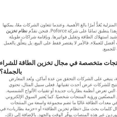
لية يُعَدُّ أمرًا بالغ الأهمية. وعندما تتعاون الشركات معًا، يمكنها
مامًا على شركة Poforce. فنحن نقدِّم
نظام تخزين
شيد استهلاك الطاقة وتقليل فواتيرها. وبإقامة شراكات طويلة
ضل للعملاء. فالأمر لا يقتصر فقط على البيع، بل يتعلَّق بالعمل
للجميع.
نتجات متخصصة في مجال تخزين الطاقة للشراء
بالجملة؟
ينبغي على الشركات التحقق من عدة أماكن. وتُعد المعارض
 تتيح للشركات عرض أحدث تقنياتها. فعلى سبيل المثال، تحتوي
التي تعرض أنظمة بطاريات جديدة أو تقنيات الألواح الشمسية.
المصنّعين ورؤية المنتجات شخصيًا. كما يُعتبر السوق الإلكتروني
 في معدات الطاقة غالبًا ما تضم مجموعة واسعة من المنتجات
دخال كلمات بحث مثل «نظام تخزين الطاقة» أو «حزمة بطاريات» في
وردين عبر هذه المنصات يوفّر الوقت والجهد. بالإضافة إلى ذلك،