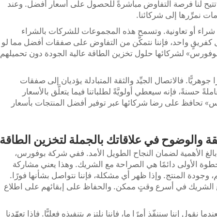
 تتيح لنا فرصة التفاوض مباشرةً للحصول على أسعار أفضل. وعند
ت نمرِّرها إلى شركائنا.
شراء أو تعاونية. وتسمح هذه المجموعات للشركات بالشراء
ل كفريقٍ واحد، فإننا نتمكَّن من التفاوض على صفقات أفضل مما لو
 «بوفورس» لشركائها حلول تخزين الطاقة عالية الجودة دون تحميلهم
مرًا جوهريًّا. فالاتصال الجيِّد والثقة المتبادلة يؤديان إلى صفقات
ً حسنةً، فإنه سيعطي أولويَّةً لطلباتنا فيما يتعلَّق بالأسعار
س» تحافظ على رضا شركائها عبر توفير أفضل المنتجات بأسعار
قة والوضوح في علاقاتك بالجملة لتخزين الطاقة
ٌ بالغ الأهمية لضمان النجاح الطويل الأمد. ففي شركة بوفورس،
طوة الأولى دائمًا هي الصراحة مع الشريك. وهذا يعني مشاركة
، وجودة المنتج. وإذا ظهر أي مشكلة، فإننا نتواصل بشأنها فورًا.
بلغ الشريك في أسرع وقتٍ ممكن. والحفاظ على إبقائهم على اطلاع
 نقول إننا سننفّذ أمرًا ما، فإننا نلتزم بتنفيذه فعليًّا. فإذا تعهّدنا