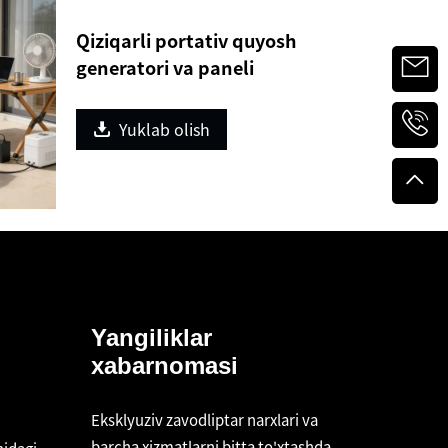
Qiziqarli portativ quyosh
generatori va paneli
Yuklab olish
Yangiliklar
xabarnomasi
Eksklyuziv zavodliptar narxlari va
barcha xizmatlarni bitta to'xtashda