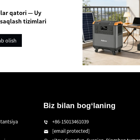
lar qatori — Uy
saqlash tizimlari
b olish
Biz bilan bog‘laning
Stantsiya
+86-15013461039
[email protected]